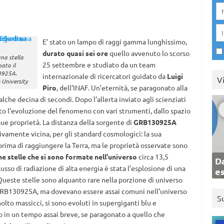
E’ stato un lampo di raggi gamma lunghissimo,
durato quasi sei ore
quello avvenuto lo scorso
na stella
25 settembre e studiato da un team
ato il
0925A.
internazionale di ricercatori guidato da
Luigi
V
 University
Piro
, dell’INAF. Un’eternità, se paragonato alla
ualche decina di secondi. Dopo l’allerta inviato agli scienziati
ito l’evoluzione del fenomeno con vari strumenti, dallo spazio
sue proprietà. La distanza della sorgente di
GRB130925A
ativamente vicina, per gli standard cosmologici: la sua
rima di raggiungere la Terra, ma le proprietà osservate sono
me stelle che si sono formate nell’universo
circa 13,5
Da
lusso di radiazione di alta energia è stata l’esplosione di una
e
Queste stelle sono alquanto rare nella porzione di universo
a GRB130925A, ma dovevano essere assai comuni nell’universo
S
molto massicci, si sono evoluti in supergiganti blu e
 in un tempo assai breve, se paragonato a quello che