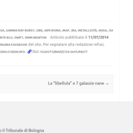
,
,
,
,
,
,
,
,
ESA
GAMMA RAY BURST
GRB
IAPS ROMA
INAF
IRA
METALLICITÀ
NASA
OA
,
,
Articolo pubblicato il
11/07/2014
NTE BLU
SWIFT
XMM-NEWTON
del sito. Per segnalare alla redazione refusi,
 PAGINA FACEBOOK
.
Doi:
ODULO DEDICATO
10.20371/INAF/2724-2641/49677
La “libellula” e 7 galassie nane
→
 il Tribunale di Bologna