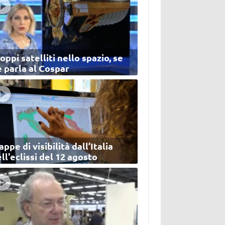
oppi satelliti nello spazio, se
 parla al Cospar
ppe di visibilità dall’Italia
ll'eclissi del 12 agosto