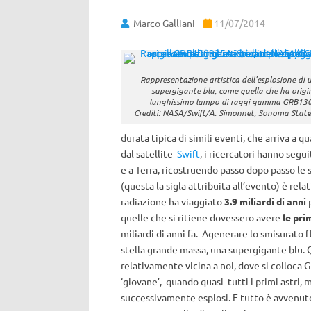
Marco Galliani
11/07/2014
Rappresentazione artistica dell’esplosione di u
supergigante blu, come quella che ha origin
lunghissimo lampo di raggi gamma GRB13
Crediti: NASA/Swift/A. Simonnet, Sonoma State
durata tipica di simili eventi, che arriva a q
dal satellite
Swift
, i ricercatori hanno segu
e a Terra, ricostruendo passo dopo passo le 
(questa la sigla attribuita all’evento) è rel
radiazione ha viaggiato
3.9 miliardi di anni
p
quelle che si ritiene dovessero avere
le pri
miliardi di anni fa. Agenerare lo smisurato f
stella grande massa, una supergigante blu. 
relativamente vicina a noi, dove si colloc
‘giovane’, quando quasi tutti i primi astri, 
successivamente esplosi. E tutto è avvenuto