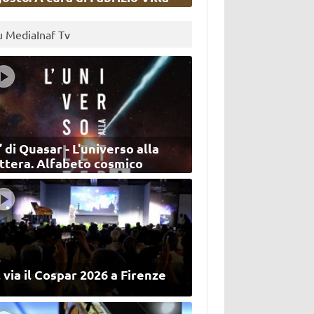
u MediaInaf Tv
’ di Quasar - L'universo alla
ettera. Alfabeto cosmico
 via il Cospar 2026 a Firenze