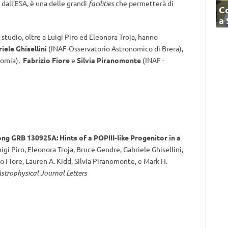
dall’ESA, è una delle grandi
facilities
che permetterà di
C
a
tudio, oltre a Luigi Piro ed Eleonora Troja, hanno
iele Ghisellini
(INAF-Osservatorio Astronomico di Brera),
nomia),
Fabrizio Fiore
e
Silvia Piranomonte
(INAF -
ng GRB 130925A: Hints of a POPIII-like Progenitor in a
igi Piro, Eleonora Troja, Bruce Gendre, Gabriele Ghisellini,
o Fiore, Lauren A. Kidd, Silvia Piranomonte, e Mark H.
strophysical Journal Letters