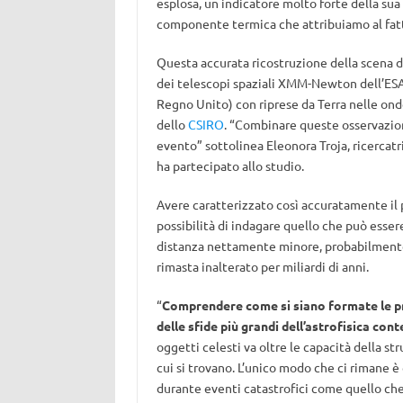
esplosa, un indicatore molto forte della sua
componente termica che attribuiamo al fatto
Questa accurata ricostruzione della scena de
dei telescopi spaziali XMM-Newton dell’ESA 
Regno Unito) con riprese da Terra nelle on
dello
CSIRO
. “Combinare queste osservazion
evento” sottolinea Eleonora Troja, ricercatr
ha partecipato allo studio.
Avere caratterizzato così accuratamente il 
possibilità di indagare quello che può esser
distanza nettamente minore, probabilmente 
rimasta inalterato per miliardi di anni.
“
Comprendere come si siano formate le prim
delle sfide più grandi dell’astrofisica co
oggetti celesti va oltre le capacità della s
cui si trovano. L’unico modo che ci rimane 
durante eventi catastrofici come quello che