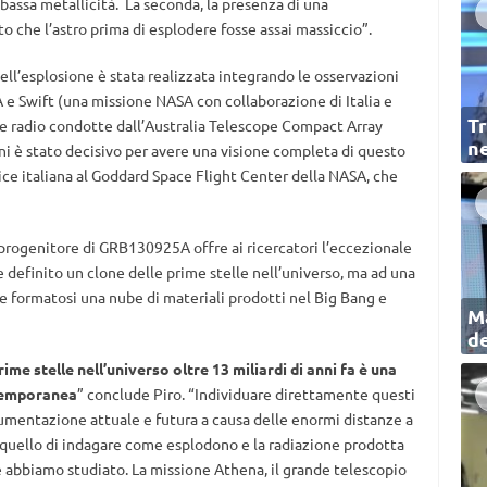
 bassa metallicità. La seconda, la presenza di una
 che l’astro prima di esplodere fosse assai massiccio”.
ll’esplosione è stata realizzata integrando le osservazioni
e Swift (una missione NASA con collaborazione di Italia e
Tr
de radio condotte dall’Australia Telescope Compact Array
ne
i è stato decisivo per avere una visione completa di questo
ice italiana al Goddard Space Flight Center della NASA, che
progenitore di GRB130925A offre ai ricercatori l’eccezionale
e definito un clone delle prime stelle nell’universo, ma ad una
formatosi una nube di materiali prodotti nel Big Bang e
Ma
de
e stelle nell’universo oltre 13 miliardi di anni fa è una
ntemporanea
” conclude Piro. “Individuare direttamente questi
trumentazione attuale e futura a causa delle enormi distanze a
è quello di indagare come esplodono e la radiazione prodotta
 abbiamo studiato. La missione Athena, il grande telescopio