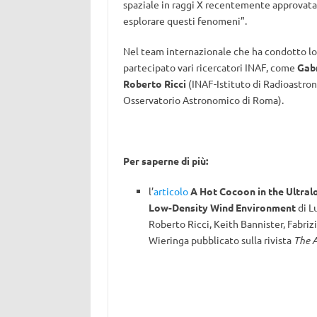
spaziale in raggi X recentemente approvata 
esplorare questi fenomeni”.
Nel team internazionale che ha condotto lo s
partecipato vari ricercatori INAF, come
Gabr
Roberto Ricci
(INAF-Istituto di Radioastro
Osservatorio Astronomico di Roma).
Per saperne di più:
l’
articolo
A Hot Cocoon in the Ultralo
Low-Density Wind Environment
di Lu
Roberto Ricci, Keith Bannister, Fabrizi
Wieringa pubblicato sulla rivista
The A