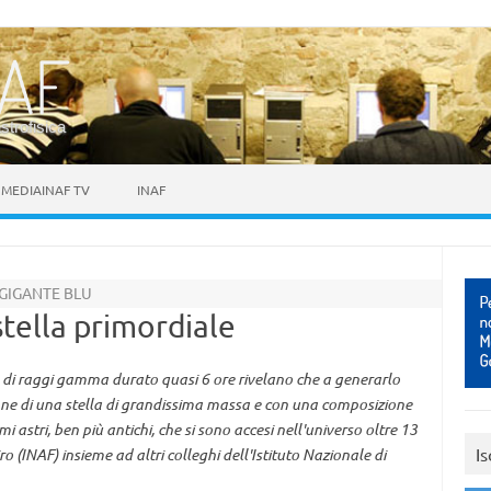
astrofisica
MEDIAINAF TV
INAF
GIGANTE BLU
stella primordiale
 di raggi gamma durato quasi 6 ore rivelano che a generarlo
osione di una stella di grandissima massa e con una composizione
i astri, ben più antichi, che si sono accesi nell'universo oltre 13
Is
iro (INAF) insieme ad altri colleghi dell'Istituto Nazionale di