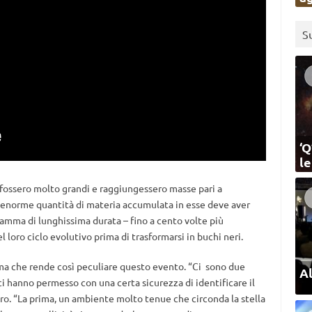
S
‘Q
l
 fossero molto grandi e raggiungessero masse pari a
L’enorme quantità di materia accumulata in esse deve aver
gamma di lunghissima durata – fino a cento volte più
l loro ciclo evolutivo prima di trasformarsi in buchi neri.
ma che rende così peculiare questo evento. “Ci sono due
Al
 ci hanno permesso con una certa sicurezza di identificare il
. “La prima, un ambiente molto tenue che circonda la stella