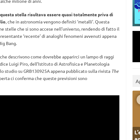
alche milione di anni.
questa stella risultava essere quasi totalmente priva di
lio
, che in astronomia vengono definiti ‘metalli’. Questa
e stelle che si sono accese nell’universo, rendendo di fatto il
esentante ‘recente’ di analoghi fenomeni avvenuti appena
Big Bang.
i che descrivono come dovrebbe apparirci un lampo di raggi
ce Luigi Piro, dell’Istituto di Astrofisica e Planetologia
llo studio su GRB130925A appena pubblicato sulla rivista
The
operta ci conferma che queste previsioni sono
A
L’
ag