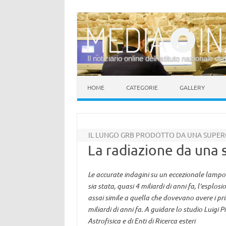
Il notiziario online dell’Istituto nazionale di 
Vai al contenuto
HOME
CATEGORIE
GALLERY
IL LUNGO GRB PRODOTTO DA UNA SUPER
La radiazione da una 
Le accurate indagini su un eccezionale lampo
sia stata, quasi 4 miliardi di anni fa, l'espl
assai simile a quella che dovevano avere i prim
miliardi di anni fa. A guidare lo studio Luigi P
Astrofisica e di Enti di Ricerca esteri