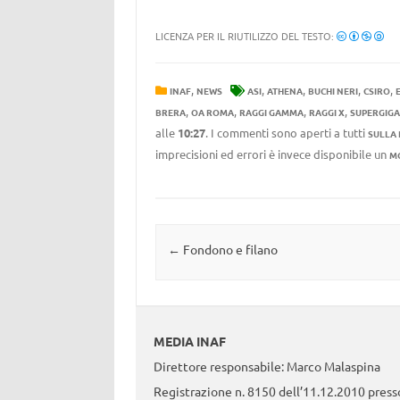
LICENZA PER IL RIUTILIZZO DEL TESTO:
,
,
,
,
,
INAF
NEWS
ASI
ATHENA
BUCHI NERI
CSIRO
,
,
,
,
BRERA
OA ROMA
RAGGI GAMMA
RAGGI X
SUPERGIGA
alle
10:27
. I commenti sono aperti a tutti
SULLA
imprecisioni ed errori è invece disponibile un
M
Navigazione articolo
←
Fondono e filano
MEDIA INAF
Direttore responsabile: Marco Malaspina
Registrazione n. 8150 dell’11.12.2010 presso