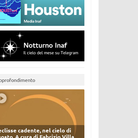
pprofondimento
eclisse cadente, nel cielo di
osto. A cura di Fabrizio Villa