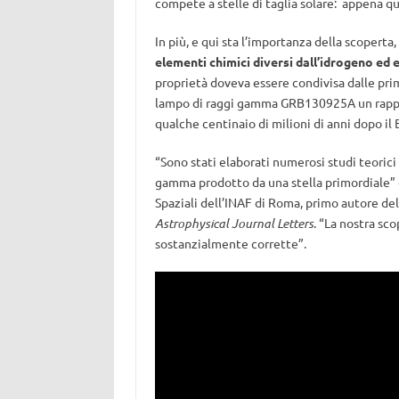
compete a stelle di taglia solare: appena qu
In più, e qui sta l’importanza della scoperta,
elementi chimici diversi dall’idrogeno ed e
proprietà doveva essere condivisa dalle prim
lampo di raggi gamma GRB130925A un rappr
qualche centinaio di milioni di anni dopo il 
“Sono stati elaborati numerosi studi teoric
gamma prodotto da una stella primordiale” di
Spaziali dell’INAF di Roma, primo autore de
Astrophysical Journal Letters
. “La nostra sc
sostanzialmente corrette”.