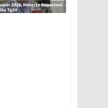
ospar 2026, Roberto Ragazzoni
 Sky Tg24