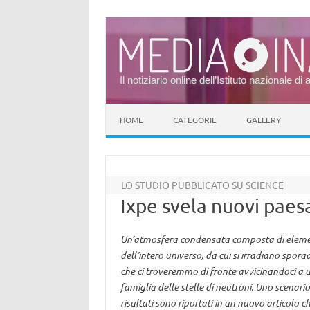
Il notiziario online dell’Istituto nazionale di 
Vai al contenuto
HOME
CATEGORIE
GALLERY
LO STUDIO PUBBLICATO SU SCIENCE
Ixpe svela nuovi paesa
Un’atmosfera condensata composta di element
dell’intero universo, da cui si irradiano spor
che ci troveremmo di fronte avvicinandoci a 
famiglia delle stelle di neutroni. Uno scenario
risultati sono riportati in un nuovo articolo ch