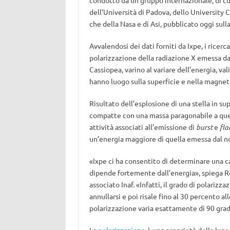
condotto da un gruppo internazionale, di cui f
dell’Università di Padova, dello University 
che della Nasa e di Asi, pubblicato oggi sulla
Avvalendosi dei dati forniti da Ixpe, i ricerc
polarizzazione della radiazione X emessa da
Cassiopea, varino al variare dell’energia, va
hanno luogo sulla superficie e nella magneto
Risultato dell’esplosione di una stella in su
compatte con una massa paragonabile a quell
attività associati all’emissione di
burst
e
fla
un’energia maggiore di quella emessa dal no
«Ixpe ci ha consentito di determinare una ca
dipende fortemente dall’energia», spiega Ro
associato Inaf. «Infatti, il grado di polarizz
annullarsi e poi risale fino al 30 percento al
polarizzazione varia esattamente di 90 grad