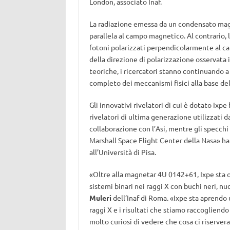
London, associato Inaf.
La radiazione emessa da un condensato magn
parallela al campo magnetico. Al contrario,
fotoni polarizzati perpendicolarmente al c
della direzione di polarizzazione osservata 
teoriche, i ricercatori stanno continuando a 
completo dei meccanismi fisici alla base de
Gli innovativi rivelatori di cui è dotato Ix
rivelatori di ultima generazione utilizzati da I
collaborazione con l’Asi, mentre gli specchi d
Marshall Space Flight Center della Nasa» h
all’Università di Pisa.
«Oltre alla magnetar 4U 0142+61, Ixpe sta
sistemi binari nei raggi X con buchi neri, nu
Muleri
dell’Inaf di Roma. «Ixpe sta aprendo 
raggi X e i risultati che stiamo raccoglien
molto curiosi di vedere che cosa ci riservera