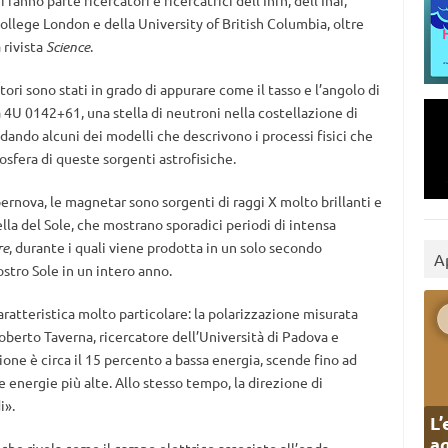
anno parte ricercatori e ricercatrici dell’Infn, dell’Inaf,
College London e della University of British Columbia, oltre
 rivista
Science
.
atori sono stati in grado di appurare come il tasso e l’angolo di
 4U 0142+61, una stella di neutroni nella costellazione di
lidando alcuni dei modelli che descrivono i processi fisici che
sfera di queste sorgenti astrofisiche.
pernova, le magnetar sono sorgenti di raggi X molto brillanti e
a del Sole, che mostrano sporadici periodi di intensa
re
, durante i quali viene prodotta in un solo secondo
A
stro Sole in un intero anno.
ratteristica molto particolare: la polarizzazione misurata
berto Taverna, ricercatore dell’Università di Padova e
azione è circa il 15 percento a bassa energia, scende fino ad
le energie più alte. Allo stesso tempo, la direzione di
i».
L’
ag