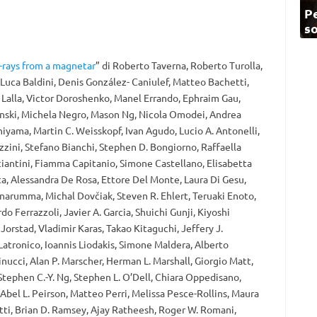
Pe
so
-rays from a magnetar
” di Roberto Taverna, Roberto Turolla,
 Luca Baldini, Denis González- Caniulef, Matteo Bachetti,
Di Lalla, Victor Doroshenko, Manel Errando, Ephraim Gau,
nski, Michela Negro, Mason Ng, Nicola Omodei, Andrea
yama, Martin C. Weisskopf, Ivan Agudo, Lucio A. Antonelli,
ini, Stefano Bianchi, Stephen D. Bongiorno, Raffaella
ciantini, Fiamma Capitanio, Simone Castellano, Elisabetta
ta, Alessandra De Rosa, Ettore Del Monte, Laura Di Gesu,
arumma, Michal Dovčiak, Steven R. Ehlert, Teruaki Enoto,
do Ferrazzoli, Javier A. Garcia, Shuichi Gunji, Kiyoshi
Jorstad, Vladimir Karas, Takao Kitaguchi, Jeffery J.
Latronico, Ioannis Liodakis, Simone Maldera, Alberto
inucci, Alan P. Marscher, Herman L. Marshall, Giorgio Matt,
Stephen C.-Y. Ng, Stephen L. O’Dell, Chiara Oppedisano,
Abel L. Peirson, Matteo Perri, Melissa Pesce-Rollins, Maura
tti, Brian D. Ramsey, Ajay Ratheesh, Roger W. Romani,