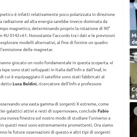
etico è infatti relativamente poco polarizzata in direzione
 la radiazione ad alta energia sarebbe invece dominata da
ampo magnetico, determinando proprio la rotazione di 90°
Ma
in 4U 0142+61. Nonostante l’accordo tra i dati e le previsioni
de
esplorare modelli alternativi, al fine di fornire un quadro
ll’emissione delle magnetar.
pe hanno giocato un ruolo fondamentale in questa scoperta. «I
xpe sono stati sviluppati in Italia dall’Infn e dall’Inaf, in
i cui è equipaggiato il satellite sono stati fabbricati al
a detto
Luca Baldini
, ricercatore dell’Infn e professore
C
a
 osservando una vasta gamma di sorgenti X estreme, come
clei galattici attivi e resti di supernovae», conclude
Fabio
una nuova finestra sul nostro modo di studiare l’universo a
do in questi mesi sono estremamente promettenti. Ora siamo
nno le future osservazioni di questo e altri tipi di sorgenti