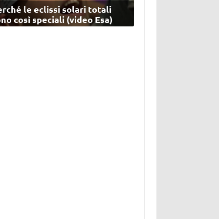
rché le eclissi solari totali
no così speciali (video Esa)