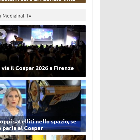
u MediaInaf Tv
 via il Cospar 2026 a Firenze
oppi satelliti nello spazio, se
 parla al Cospar