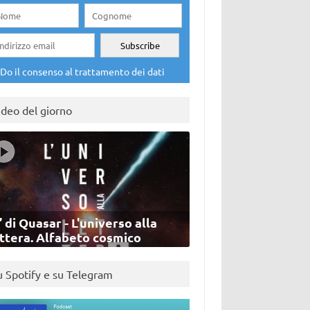
Do il consenso al trattamento dei dati
ideo del giorno
’ di Quasar - L'universo alla
ettera. Alfabeto cosmico
u Spotify e su Telegram