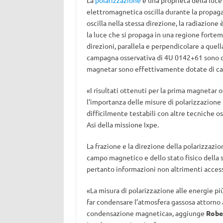
La
polarizzazione
è una proprietà della luce
elettromagnetica oscilla durante la propagaz
oscilla nella stessa direzione, la radiazione
la luce che si propaga in una regione forte
direzioni, parallela e perpendicolare a quel
campagna osservativa di 4U 0142+61 sono co
magnetar sono effettivamente dotate di cam
«I risultati ottenuti per la prima magnetar 
l’importanza delle misure di polarizzazione
difficilmente testabili con altre tecniche o
Asi della missione Ixpe.
La frazione e la direzione della polarizzazi
campo magnetico e dello stato fisico della s
pertanto informazioni non altrimenti accessi
«La misura di polarizzazione alle energie pi
far condensare l’atmosfera gassosa attorno a
condensazione magnetica», aggiunge
Robe