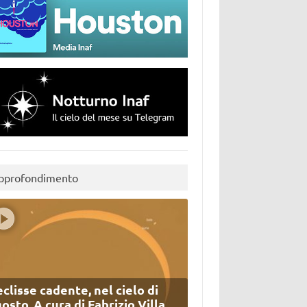
pprofondimento
eclisse cadente, nel cielo di
osto. A cura di Fabrizio Villa