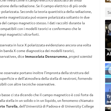
 che rivela come il campo elettrico associato all’onda
ione della radiazione. Se il campo elettrico di più onde
 è polarizzata. Secondo la teoria quantistica della radiazione,
S
mente magnetizzata può essere polarizzata soltanto in due
la del campo magnetico stesso. I dati raccolti durante la
mpatibili con i modelli teorici e confermano che le
pi magnetici ultra-forti.
osservata in luce X polarizzata evidenziano ancora una volta
 in banda X come diagnostica dei modelli teorici,
Al
sservative», dice
Immacolata Donnarumma
,
project scientist
one osservate portano inoltre l’impronta della struttura del
uperficie e dell’atmosfera della stella di neutroni, fornendo
bili con altre tecniche osservative.
ù basse ci sta dicendo che il campo magnetico è così forte da
Tr
lla stella in un solido o in un liquido, un fenomeno chiamato
ne
rto Turolla
, dell’Università di Padova e di University College