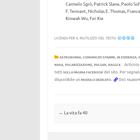
Carmelo Sgrò, Patrick Slane, Paolo Sof
F. Tennant, Nicholas E. Thomas, France
Kinwah Wu, Fei Xie
LICENZA PER IL RIUTILIZZO DEL TESTO:
,
,
,
ASTRONOMIA
COMUNICATI STAMPA
IN EVIDENZA
,
,
,
Articolo
NASA
POLARIZZAZIONE
PULSAR
RAGGI X
tutti
del sito. Per segnala
SULLA PAGINA FACEBOOK
disponibile un
.
Doi:
MODULO DEDICATO
10.2037
Navigazione articolo
←
La vita fa 40