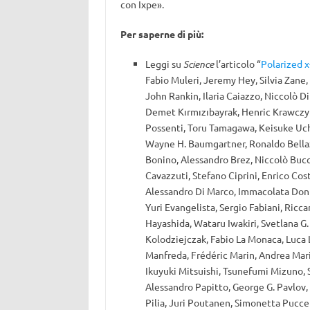
con Ixpe».
Per saperne di più:
Leggi su
Science
l’articolo “
Polarized x
Fabio Muleri, Jeremy Hey, Silvia Zane,
John Rankin, Ilaria Caiazzo, Niccolò 
Demet Kırmızıbayrak, Henric Krawczy
Possenti, Toru Tamagawa, Keisuke Uchi
Wayne H. Baumgartner, Ronaldo Bellazz
Bonino, Alessandro Brez, Niccolò Buc
Cavazzuti, Stefano Ciprini, Enrico Cos
Alessandro Di Marco, Immacolata Donn
Yuri Evangelista, Sergio Fabiani, Riccar
Hayashida, Wataru Iwakiri, Svetlana G. 
Kolodziejczak, Fabio La Monaca, Luca 
Manfreda, Frédéric Marin, Andrea Mar
Ikuyuki Mitsuishi, Tsunefumi Mizuno, 
Alessandro Papitto, George G. Pavlov, 
Pilia, Juri Poutanen, Simonetta Pucce