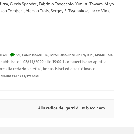
fitta, Gloria Spandre, Fabrizio Tavecchio, Yuzuru Tawara, Allyn
sco Tombesi, Alessio Trois, Sergey S. Tsygankov, Jacco Vink,
,
,
,
,
,
,
,
NEWS
ASI
CAMPI MAGNETICI
IAPS ROMA
INAF
INFN
IXPE
MAGNETAR
 pubblicato il
03/11/2022
alle
19:00
. I commenti sono aperti a
re alla redazione refusi, imprecisioni ed errori è invece
1/INAF/2724-2641/1731093
Alla radice dei getti di un buco nero
→