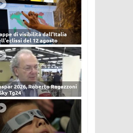
ppe di visibilità dall’Italia
ll'eclissi del 12 agosto
ospar 2026, Roberto Ragazzoni
 Sky Tg24