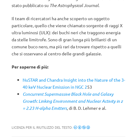
stato pubblicato su
The Astrophysical Journal
.
Il team di ricercatori ha anche scoperto un oggetto
particolare, quello che viene chiamato sorgente di raggi X
ultra luminosi (ULX): dei buchi neri che traggono energia
da stelle limitrofe. Sono di gran lunga più brillanti di un
comune buco nero, ma più rari da trovare rispetto a quelli
che si osservano al centro delle grandi galassie.
Per saperne di più:
NuSTAR and Chandra Insight into the Nature of the 3-
40 keV Nuclear Emission in NGC 2
53
Concurrent Supermassive Black Hole and Galaxy
Growth: Linking Environment and Nuclear Activity in z
= 2.23 H-alpha Emitters
,
di B. D. Lehmer e al.
LICENZA PER IL RIUTILIZZO DEL TESTO: