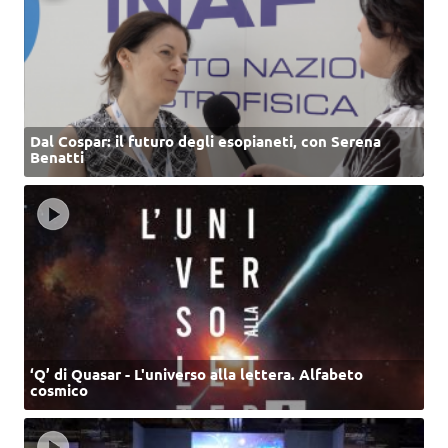
Dal Cospar: il futuro degli esopianeti, con Serena
Benatti
‘Q’ di Quasar - L'universo alla lettera. Alfabeto
cosmico