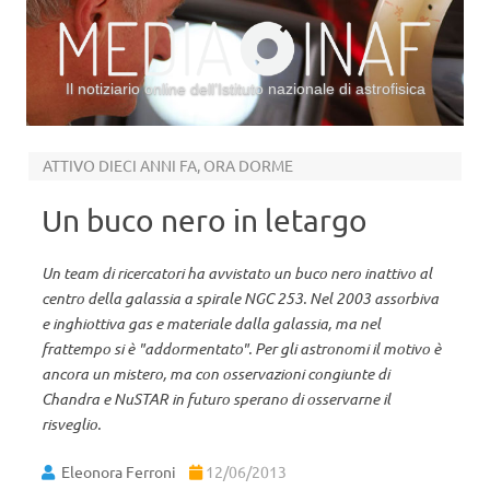
Il notiziario online dell’Istituto nazionale di astrofisica
Vai al contenuto
ATTIVO DIECI ANNI FA, ORA DORME
Un buco nero in letargo
Un team di ricercatori ha avvistato un buco nero inattivo al
centro della galassia a spirale NGC 253. Nel 2003 assorbiva
e inghiottiva gas e materiale dalla galassia, ma nel
frattempo si è "addormentato". Per gli astronomi il motivo è
ancora un mistero, ma con osservazioni congiunte di
Chandra e NuSTAR in futuro sperano di osservarne il
risveglio.
Eleonora Ferroni
12/06/2013