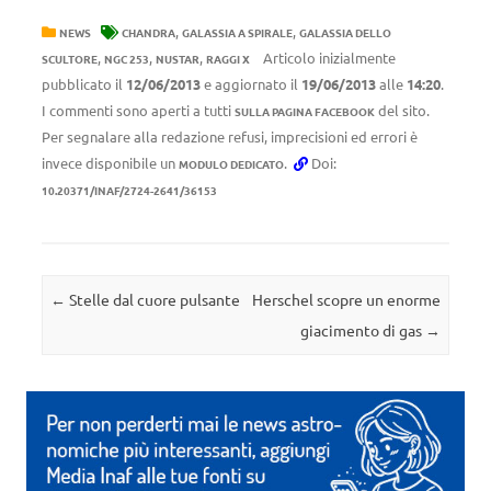
,
,
NEWS
CHANDRA
GALASSIA A SPIRALE
GALASSIA DELLO
,
,
,
Articolo inizialmente
SCULTORE
NGC 253
NUSTAR
RAGGI X
pubblicato il
12/06/2013
e aggiornato il
19/06/2013
alle
14:20
.
I commenti sono aperti a tutti
del sito.
SULLA PAGINA FACEBOOK
Per segnalare alla redazione refusi, imprecisioni ed errori è
invece disponibile un
.
Doi:
MODULO DEDICATO
10.20371/INAF/2724-2641/36153
Navigazione articolo
←
Stelle dal cuore pulsante
Herschel scopre un enorme
giacimento di gas
→