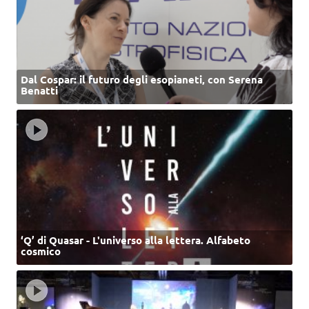
Dal Cospar: il futuro degli esopianeti, con Serena
Benatti
‘Q’ di Quasar - L'universo alla lettera. Alfabeto
cosmico