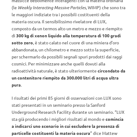
massicce debolmente interagenti con la materia ordinaria
(le
Weakly Interacting Massive Particles
, WIMP) che sono tra
le maggiori indiziate tra i possibili costituenti della
materia oscura. Il sensibilissimo rivelatore di LUX,
composto da un termos alto un metro e mezzo e riempito
di
300 kg di xenon liquido alla temperatura di 100 gradi
sotto zero
, è stato calato nel cuore di una miniera d’oro
abbandonata, un chilometro e mezzo sotto la superficie,
per schermarlo da possibili segnali spuri prodotti dai raggi
cosmici. Per minimizzare anche quelli dovuti alla
radioattività naturale, è stato ulteriormente
circondato da
un contenitore riempito da 300.000 litri di acqua ultra
pura
.
I risultati dei primi 85 giorni di osservazioni con LUX sono
stati presentati in un seminario presso la Sanford
Underground Research Facility durante un seminario. “LUX
sta già producendo i migliori risultati al mondo e
comincia
a indicarci uno scenario in cui escludere la presenza di
particelle costituenti la materia oscura
” dice Mattew