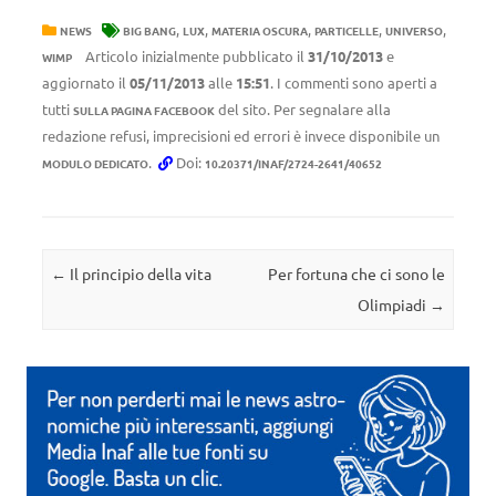
,
,
,
,
,
NEWS
BIG BANG
LUX
MATERIA OSCURA
PARTICELLE
UNIVERSO
Articolo inizialmente pubblicato il
31/10/2013
e
WIMP
aggiornato il
05/11/2013
alle
15:51
. I commenti sono aperti a
tutti
del sito. Per segnalare alla
SULLA PAGINA FACEBOOK
redazione refusi, imprecisioni ed errori è invece disponibile un
.
Doi:
MODULO DEDICATO
10.20371/INAF/2724-2641/40652
Navigazione articolo
←
Il principio della vita
Per fortuna che ci sono le
Olimpiadi
→