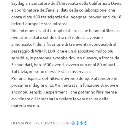
Szydagis, ricercatore dell’Università della California a Davis
e coordinatore dell’analisi dati della collaborazione, che
conta oltre 100 tra scienziati e ingegneri provenienti da 18
istituti europei e statunitensi.
Recentemente, altri gruppi di ricerca che hanno utilizzato
rivelatori a stato solido ultra raffreddati, avevano
annunciato l’identificazione di tre eventi riconducibili al
passaggio di WIMP. LUX, che è un dispositivo molto più
sensibile, in paragone avrebbe dovuto rilevare, a fronte dei
3 candidati, ben 1600 eventi, ovvero uno ogni 80 minuti.
Tuttavia, nessuno di essi è stato osservato.
Per una risposta definitiva dovremo dunque attendere le
prossime indagini di LUX e l’entrata in funzione di nuovi e
ancor più sensibili esperimenti, che potranno finalmente
avvicinare gli scienziati a svelare la vera natura della
materia oscura.
LICENZA PER IL RIUTILIZZO DEL TESTO: