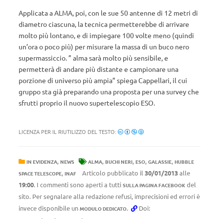
Applicata a ALMA, poi, con le sue 50 antenne di 12 metri di
diametro ciascuna, la tecnica permetterebbe di arrivare
molto più lontano, e di impiegare 100 volte meno (quindi
un’ora o poco più) per misurare la massa di un buco nero
supermassiccio. ” alma sarà molto più sensibile, e
permetterà di andare più distante e campionare una
porzione di universo più ampia” spiega Cappellari, il cui
gruppo sta già preparando una proposta per una survey che
sfrutti proprio il nuovo supertelescopio ESO.
LICENZA PER IL RIUTILIZZO DEL TESTO:
,
,
,
,
,
IN EVIDENZA
NEWS
ALMA
BUCHI NERI
ESO
GALASSIE
HUBBLE
,
Articolo pubblicato il
30/01/2013
alle
SPACE TELESCOPE
INAF
19:00
. I commenti sono aperti a tutti
del
SULLA PAGINA FACEBOOK
sito. Per segnalare alla redazione refusi, imprecisioni ed errori è
invece disponibile un
.
Doi:
MODULO DEDICATO