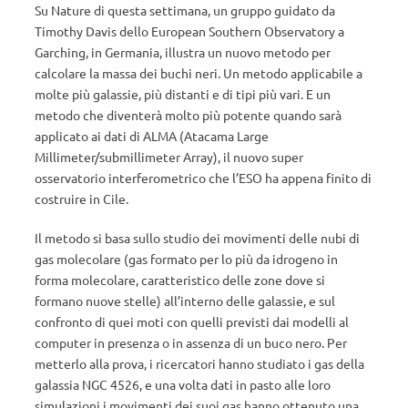
Su Nature di questa settimana, un gruppo guidato da
Timothy Davis dello European Southern Observatory a
Garching, in Germania, illustra un nuovo metodo per
calcolare la massa dei buchi neri. Un metodo applicabile a
molte più galassie, più distanti e di tipi più vari. E un
metodo che diventerà molto più potente quando sarà
applicato ai dati di ALMA (Atacama Large
Millimeter/submillimeter Array), il nuovo super
osservatorio interferometrico che l’ESO ha appena finito di
costruire in Cile.
Il metodo si basa sullo studio dei movimenti delle nubi di
gas molecolare (gas formato per lo più da idrogeno in
forma molecolare, caratteristico delle zone dove si
formano nuove stelle) all’interno delle galassie, e sul
confronto di quei moti con quelli previsti dai modelli al
computer in presenza o in assenza di un buco nero. Per
metterlo alla prova, i ricercatori hanno studiato i gas della
galassia NGC 4526, e una volta dati in pasto alle loro
simulazioni i movimenti dei suoi gas hanno ottenuto una