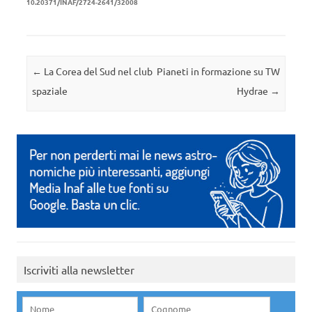
10.20371/INAF/2724-2641/32008
Navigazione articolo
←
La Corea del Sud nel club
Pianeti in formazione su TW
spaziale
Hydrae
→
Iscriviti alla newsletter