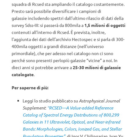
squadra di Rcsed sta ampliando il catalogo costantemente.
Presto sarà possibile diversificare i campioni di
galassie includendo spettri dall’ultimo rilascio di dati della
survey Sdss-III: si passerà da 800mila a
1,5 milioni di oggetti
contenuti all’interno di Rcsed. È prevista, inoltre,
l’aggiunta dei dati dell’archivio Hectospec e si parla di 300-
400mila oggetti a grandi distanze (nell’universo
primordiale), che per adesso nel catalogo non ci sono
perché sono presenti perlopiù galassie “vicine” a noi. In
dieci anni si potrebbe arrivare a
25-30 milioni di galassie
catalogate
.
Per saperne di più:
Leggi lo studio pubblicato su
Astrophysical Journal
Supplement
:
“RCSED—A Value-added Reference
Catalog of Spectral Energy Distributions of 800,299
Galaxies in 11 Ultraviolet, Optical, and Near-infrared
Bands: Morphologies, Colors, Ionized Gas, and Stellar
Population Properties”
, di
Igor V. Chilingarian
,
Ivan Yu.