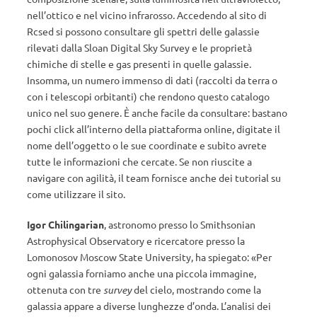
nell’ottico e nel vicino infrarosso. Accedendo al sito di
Rcsed si possono consultare gli spettri delle galassie
rilevati dalla Sloan Digital Sky Survey e le proprietà
chimiche di stelle e gas presenti in quelle galassie.
Insomma, un numero immenso di dati (raccolti da terra o
con i telescopi orbitanti) che rendono questo catalogo
unico nel suo genere. È anche facile da consultare: bastano
pochi click all’interno della piattaforma online, digitate il
nome dell’oggetto o le sue coordinate e subito avrete
tutte le informazioni che cercate. Se non riuscite a
navigare con agilità, il team fornisce anche dei tutorial su
come utilizzare il sito.
Igor Chilingarian
, astronomo presso lo Smithsonian
Astrophysical Observatory e ricercatore presso la
Lomonosov Moscow State University, ha spiegato: «Per
ogni galassia forniamo anche una piccola immagine,
ottenuta con tre
survey
del cielo, mostrando come la
galassia appare a diverse lunghezze d’onda. L’analisi dei