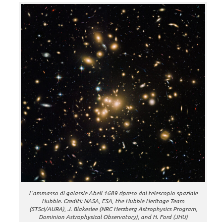
L’ammasso di galassie Abell 1689 ripreso dal telescopio spaziale
Hubble. Crediti: NASA, ESA, the Hubble Heritage Team
(STScI/AURA), J. Blakeslee (NRC Herzberg Astrophysics Program,
Dominion Astrophysical Observatory), and H. Ford (JHU)