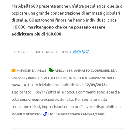
Ma Abell1689 presenta anche un’altra peculiarità: quella di
ospitare una grande concentrazione di ammassi globulari
di stelle. Gli astronomi finora ne hanno individuati circa
10.000, ma
ritengono che ce ne possano essere
addirittura più di 160.000
.
LICENZA PER IL RIUTILIZZO DEL TESTO:
,
,
,
,
IN EVIDENZA
NEWS
ABELL 1689
AMMASSO GLOBULARE
ESA
,
,
,
,
GALASSIE
HUBBLE SPACE TELESCOPE
INAF
LENTE GRAVITAZIONALE
Articolo inizialmente pubblicato il
12/09/2013
e
NASA
aggiornato il
05/11/2013
alle
15:53
. I commenti sono aperti a
tutti
del sito. Per segnalare alla
SULLA PAGINA FACEBOOK
redazione refusi, imprecisioni ed errori è invece disponibile un
.
Doi:
MODULO DEDICATO
10.20371/INAF/2724-2641/39003