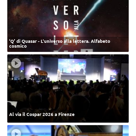
‘Q’ di Quasar - L'universo alla lettera. Alfabeto
cosmico
Al via il Cospar 2026 a Firenze