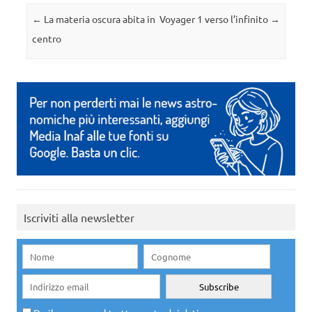
Navigazione articolo
←
La materia oscura abita in
Voyager 1 verso l’infinito
→
centro
Iscriviti alla newsletter