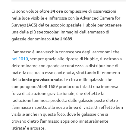
Ci sono volute
oltre 34 ore
complessive di osservazioni
nella luce visibile e infrarossa con la Advanced Camera for
Surveys (ACS) del telescopio spaziale Hubble per ottenere
una delle più spettacolari immagini dell’ammasso di
galassie denominato
Abell 1689
.
L’ammasso è una vecchia conoscenza degli astronomi che
nel 2010
, sempre grazie alle riprese di Hubble, riuscirono a
determinarne con grande accuratezza la distribuzione di
materia oscura in esso contenuta, sfruttando il fenomeno
della
lente gravitazionale
. Le circa mille galassie che
compongono Abell 1689 producono infatti una immensa
forza di attrazione gravitazionale, che deflette la
radiazione luminosa prodotta dalle galassie poste dietro
l’ammasso rispetto alla nostra linea di vista. Un effetto ben
visibile anche in questa foto, dove le galassie che si
trovano dietro l’ammasso appaiono innaturalmente
‘stirate’ e arcuate.