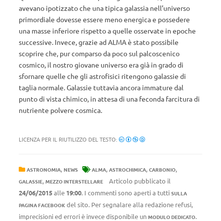
avevano ipotizzato che una tipica galassia nell’universo
primordiale dovesse essere meno energica e possedere
una masse inferiore rispetto a quelle osservate in epoche
successive. Invece, grazie ad ALMA è stato possibile
scoprire che, pur comparso da poco sul palcoscenico
cosmico, il nostro giovane universo era già in grado di
sfornare quelle che gli astrofisici ritengono galassie di
taglia normale. Galassie tuttavia ancora immature dal
punto di vista chimico, in attesa di una feconda farcitura di
nutriente polvere cosmica.
LICENZA PER IL RIUTILIZZO DEL TESTO:
,
,
,
,
ASTRONOMIA
NEWS
ALMA
ASTROCHIMICA
CARBONIO
,
Articolo pubblicato il
GALASSIE
MEZZO INTERSTELLARE
24/06/2015
alle
19:00
. I commenti sono aperti a tutti
SULLA
del sito. Per segnalare alla redazione refusi,
PAGINA FACEBOOK
imprecisioni ed errori è invece disponibile un
.
MODULO DEDICATO