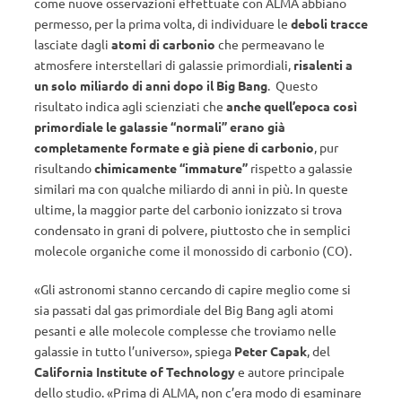
come nuove osservazioni effettuate con ALMA abbiano
permesso, per la prima volta, di individuare le
deboli tracce
lasciate dagli
atomi di carbonio
che permeavano le
atmosfere interstellari di galassie primordiali,
risalenti a
un solo miliardo di anni dopo il Big Bang
. Questo
risultato indica agli scienziati che
anche quell’epoca così
primordiale le galassie “normali” erano già
completamente formate e già piene di carbonio
, pur
risultando
chimicamente “immature”
rispetto a galassie
similari ma con qualche miliardo di anni in più. In queste
ultime, la maggior parte del carbonio ionizzato si trova
condensato in grani di polvere, piuttosto che in semplici
molecole organiche come il monossido di carbonio (CO).
«Gli astronomi stanno cercando di capire meglio come si
sia passati dal gas primordiale del Big Bang agli atomi
pesanti e alle molecole complesse che troviamo nelle
galassie in tutto l’universo», spiega
Peter Capak
, del
California Institute of Technology
e autore principale
dello studio. «Prima di ALMA, non c’era modo di esaminare