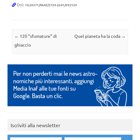
Doi:
10.20371/INAF/2724-2641/693124
Navigazione articolo
←
120 “sfumature” di
Quel pianeta ha la coda
→
ghiaccio
Iscriviti alla newsletter