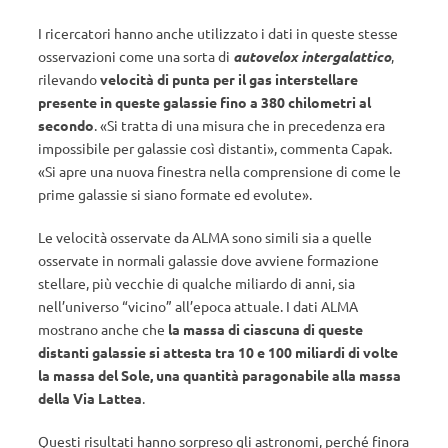
I ricercatori hanno anche utilizzato i dati in queste stesse
osservazioni come una sorta di
autovelox intergalattico
,
rilevando
velocità di punta per il gas interstellare
presente in queste galassie fino a 380 chilometri al
secondo
. «Si tratta di una misura che in precedenza era
impossibile per galassie così distanti», commenta Capak.
«Si apre una nuova finestra nella comprensione di come le
prime galassie si siano formate ed evolute».
Le velocità osservate da ALMA sono simili sia a quelle
osservate in normali galassie dove avviene formazione
stellare, più vecchie di qualche miliardo di anni, sia
nell’universo “vicino” all’epoca attuale. I dati ALMA
mostrano anche che
la massa di ciascuna di queste
distanti galassie si attesta tra 10 e 100 miliardi di volte
la massa del Sole, una quantità paragonabile alla massa
della Via Lattea
.
Questi risultati hanno sorpreso gli astronomi, perché finora