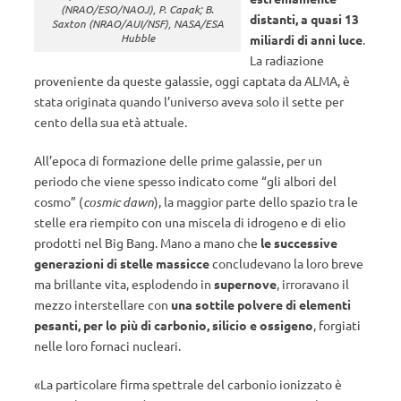
(NRAO/ESO/NAOJ), P. Capak; B.
distanti,
a quasi 13
Saxton (NRAO/AUI/NSF), NASA/ESA
Hubble
miliardi di anni luce
.
La radiazione
proveniente da queste galassie, oggi captata da ALMA, è
stata originata quando l’universo aveva solo il sette per
cento della sua età attuale.
All’epoca di formazione delle prime galassie, per un
periodo che viene spesso indicato come “gli albori del
cosmo” (
cosmic dawn
), la maggior parte dello spazio tra le
stelle era riempito con una miscela di idrogeno e di elio
prodotti nel Big Bang. Mano a mano che
le successive
generazioni di stelle massicce
concludevano la loro breve
ma brillante vita, esplodendo in
supernove
, irroravano il
mezzo interstellare con
una sottile polvere di elementi
pesanti, per lo più di carbonio, silicio e ossigeno
, forgiati
nelle loro fornaci nucleari.
«La particolare firma spettrale del carbonio ionizzato è