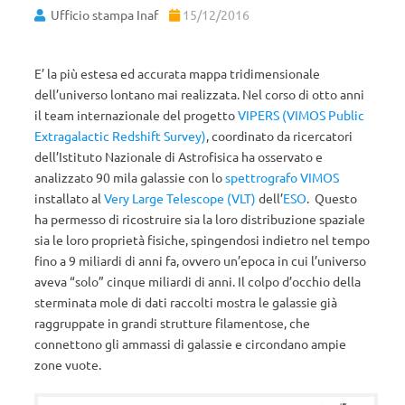
Ufficio stampa Inaf
15/12/2016
E’ la più estesa ed accurata mappa tridimensionale
dell’universo lontano mai realizzata. Nel corso di otto anni
il team internazionale del progetto
VIPERS (VIMOS Public
Extragalactic Redshift Survey)
, coordinato da ricercatori
dell’Istituto Nazionale di Astrofisica ha osservato e
analizzato 90 mila galassie con lo
spettrografo VIMOS
installato al
Very Large Telescope (VLT)
dell’
ESO
. Questo
ha permesso di ricostruire sia la loro distribuzione spaziale
sia le loro proprietà fisiche, spingendosi indietro nel tempo
fino a 9 miliardi di anni fa, ovvero un’epoca in cui l’universo
aveva “solo” cinque miliardi di anni. Il colpo d’occhio della
sterminata mole di dati raccolti mostra le galassie già
raggruppate in grandi strutture filamentose, che
connettono gli ammassi di galassie e circondano ampie
zone vuote.