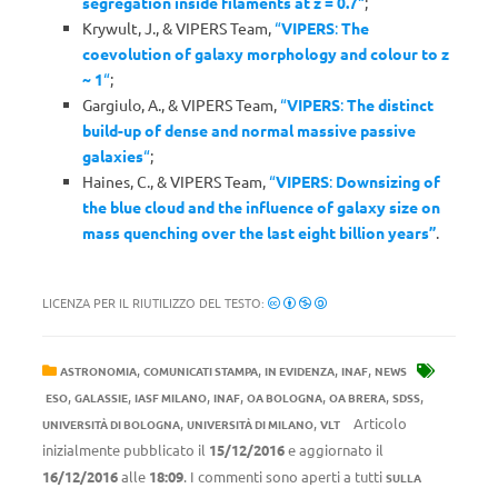
segregation inside filaments at z = 0.7
“
;
Krywult, J., & VIPERS Team,
“
VIPERS
:
The
coevolution of galaxy morphology and colour to z
~ 1
“
;
Gargiulo, A., & VIPERS Team,
“
VIPERS
:
The distinct
build-up of dense and normal massive passive
galaxies
“
;
Haines, C., & VIPERS Team,
“
VIPERS
:
Downsizing of
the blue cloud and the influence of galaxy size on
mass quenching over the last eight billion years”
.
LICENZA PER IL RIUTILIZZO DEL TESTO:
,
,
,
,
ASTRONOMIA
COMUNICATI STAMPA
IN EVIDENZA
INAF
NEWS
,
,
,
,
,
,
,
ESO
GALASSIE
IASF MILANO
INAF
OA BOLOGNA
OA BRERA
SDSS
,
,
Articolo
UNIVERSITÀ DI BOLOGNA
UNIVERSITÀ DI MILANO
VLT
inizialmente pubblicato il
15/12/2016
e aggiornato il
16/12/2016
alle
18:09
. I commenti sono aperti a tutti
SULLA