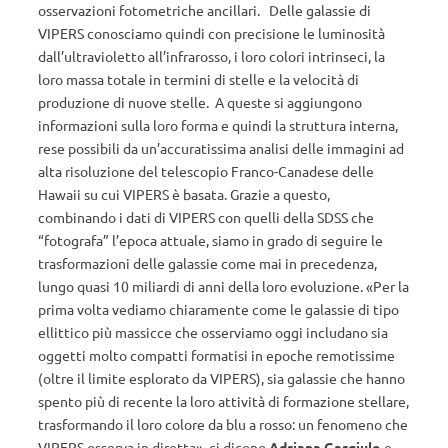
osservazioni fotometriche ancillari. Delle galassie di
VIPERS conosciamo quindi con precisione le luminosità
dall’ultravioletto all’infrarosso, i loro colori intrinseci, la
loro massa totale in termini di stelle e la velocità di
produzione di nuove stelle. A queste si aggiungono
informazioni sulla loro forma e quindi la struttura interna,
rese possibili da un’accuratissima analisi delle immagini ad
alta risoluzione del telescopio Franco-Canadese delle
Hawaii su cui VIPERS è basata. Grazie a questo,
combinando i dati di VIPERS con quelli della SDSS che
“fotografa” l’epoca attuale, siamo in grado di seguire le
trasformazioni delle galassie come mai in precedenza,
lungo quasi 10 miliardi di anni della loro evoluzione. «Per la
prima volta vediamo chiaramente come le galassie di tipo
ellittico più massicce che osserviamo oggi includano sia
oggetti molto compatti formatisi in epoche remotissime
(oltre il limite esplorato da VIPERS), sia galassie che hanno
spento più di recente la loro attività di formazione stellare,
trasformando il loro colore da blu a rosso: un fenomeno che
VIPERS osserva in diretta», ci dicono
Adriana Gargiulo
e