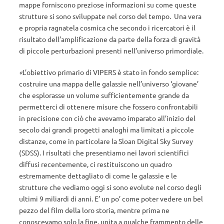
mappe forniscono preziose informazioni su come queste
strutture si sono sviluppate nel corso del tempo. Una vera
e propria ragnatela cosmica che secondo i ricercatori è il
risultato dell’amplificazione da parte della forza di gravità
di piccole perturbazioni presenti nell’universo primordiale.
«
L’obiettivo primario di VIPERS è stato in fondo semplice:
costruire una mappa delle galassie nell’universo ‘giovane’
che esplorasse un volume sufficientemente grande da
permetterci di ottenere misure che fossero confrontabili
in precisione con ciò che avevamo imparato all’inizio del
secolo dai grandi progetti analoghi ma limitati a piccole
distanze, come in particolare la Sloan Digital Sky Survey
(SDSS). I risultati che presentiamo nei lavori scientifici
diffusi recentemente, ci restituiscono un quadro
estremamente dettagliato di come le galassie e le
strutture che vediamo oggi si sono evolute nel corso degli
ultimi 9 miliardi di anni. E’ un po’ come poter vedere un bel
pezzo del film della loro storia, mentre prima ne
conoscevamo solo la fine, unita a qualche frammento delle