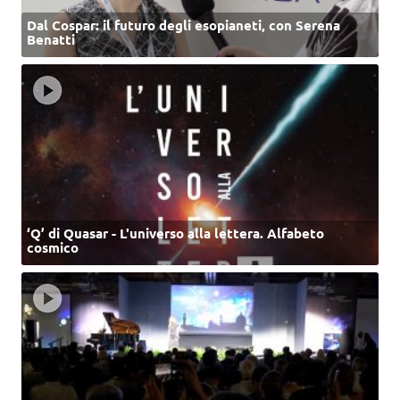
Dal Cospar: il futuro degli esopianeti, con Serena
Benatti
‘Q’ di Quasar - L'universo alla lettera. Alfabeto
cosmico