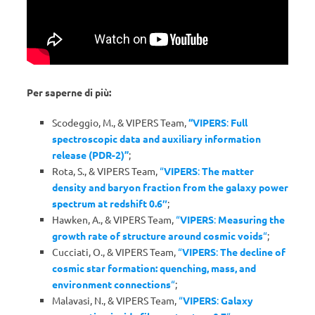
Per saperne di più:
Scodeggio, M., & VIPERS Team,
“VIPERS
:
Full
spectroscopic data and auxiliary information
release (PDR-2)”
;
Rota, S., & VIPERS Team,
“
VIPERS
:
The matter
density and baryon fraction from the galaxy power
spectrum at redshift 0.6″
;
Hawken, A., & VIPERS Team,
“
VIPERS
:
Measuring the
growth rate of structure around cosmic voids
“
;
Cucciati, O., & VIPERS Team,
“
VIPERS
:
The decline of
cosmic star formation: quenching, mass, and
environment connections
“
;
Malavasi, N., & VIPERS Team,
“
VIPERS
:
Galaxy