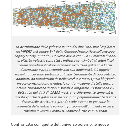
La distribuzione delle galassie in uno dei due “coni luce” esplorati
da VIPERS, nel campo W1 della Canada-France-Hawaii-Telescope
Legacy Survey, quando l’Universo aveva tra i 5 e i 9 miliardi di anni
di vita. Le galassie sono state indicate con simboli circolari il cui
colore riproduce il colore intrinseco vero della galassia e la cui
dimensione è proporzionale alla sua luminosità. Gli oggetti
rosso/arancio sono pertanto galassie, tipicamente di tipo ellittico,
dominati da popolazioni di stelle vecchie e rosse. Quelli blu/verdi
invece corrispondono a galassie con formazione di stelle ancora
attiva, tipicamente di tipo a spirale o irregolare. L’estensione e il
dettaglio dei dati di VIPERS mostrano chiaramente come già a
queste epoche le galassie rosse occupino preferenzialmente le zone
dense della struttura a grande scala e come in generale le
proprietà delle galassie varino in funzione dell’ambiente in cui si
trovano a vivere. Crediti: B. Granett & the VIPERS team
Confrontate con quelle dell’universo odierno, le nuove