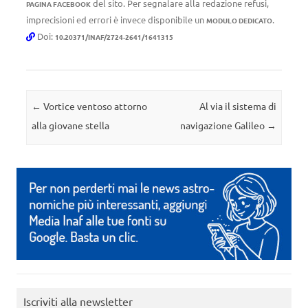
del sito. Per segnalare alla redazione refusi,
PAGINA FACEBOOK
imprecisioni ed errori è invece disponibile un
.
MODULO DEDICATO
Doi:
10.20371/INAF/2724-2641/1641315
Navigazione articolo
←
Vortice ventoso attorno
Al via il sistema di
alla giovane stella
navigazione Galileo
→
Iscriviti alla newsletter