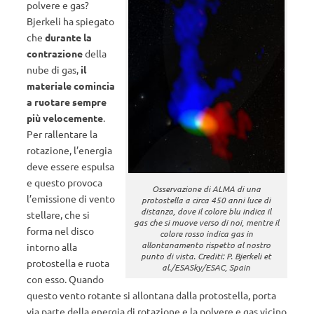
polvere e gas?
Bjerkeli ha spiegato
che
durante la
contrazione
della
nube di gas,
il
materiale comincia
a ruotare sempre
più velocemente
.
Per rallentare la
rotazione, l’energia
deve essere espulsa
e questo provoca
Osservazione di ALMA di una
l’emissione di vento
protostella a circa 450 anni luce di
distanza, dove il colore blu indica il
stellare, che si
gas che si muove verso di noi, mentre il
forma nel disco
colore rosso indica gas in
allontanamento rispetto al nostro
intorno alla
punto di vista. Crediti: P. Bjerkeli et
protostella e ruota
al./ESASky/ESAC, Spain
con esso. Quando
questo vento rotante si allontana dalla protostella, porta
via parte della energia di rotazione e la polvere e gas vicino