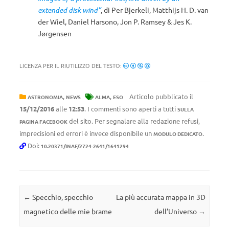
extended disk wind”
, di Per Bjerkeli, Matthijs H. D. van
der Wiel, Daniel Harsono, Jon P. Ramsey & Jes K.
Jørgensen
LICENZA PER IL RIUTILIZZO DEL TESTO:
,
,
Articolo pubblicato il
ASTRONOMIA
NEWS
ALMA
ESO
15/12/2016
alle
12:53
. I commenti sono aperti a tutti
SULLA
del sito. Per segnalare alla redazione refusi,
PAGINA FACEBOOK
imprecisioni ed errori è invece disponibile un
.
MODULO DEDICATO
Doi:
10.20371/INAF/2724-2641/1641294
Navigazione articolo
←
Specchio, specchio
La più accurata mappa in 3D
magnetico delle mie brame
dell’Universo
→