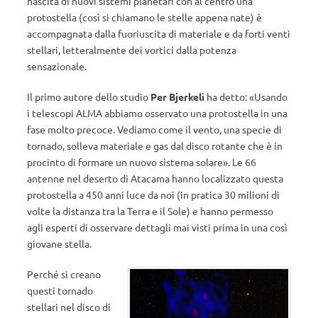
nascita di nuovi sistemi planetari con al centro una
protostella (così si chiamano le stelle appena nate) è
accompagnata dalla fuoriuscita di materiale e da forti venti
stellari, letteralmente dei vortici dalla potenza
sensazionale.
Il primo autore dello studio
Per Bjerkeli
ha detto: «Usando
i telescopi ALMA abbiamo osservato una protostella in una
fase molto precoce. Vediamo come il vento, una specie di
tornado, solleva materiale e gas dal disco rotante che è in
procinto di formare un nuovo sistema solare». Le 66
antenne nel deserto di Atacama hanno localizzato questa
protostella a 450 anni luce da noi (in pratica 30 milioni di
volte la distanza tra la Terra e il Sole) e hanno permesso
agli esperti di osservare dettagli mai visti prima in una così
giovane stella.
Perché si creano
questi tornado
stellari nel disco di