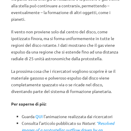
alla stella può continuare a contrarsi», permettendo –
eventualmente – la formazione di altri oggetti, come i
pianeti.
Il vento non proviene solo dal centro del disco, come
ipotizzato finora, ma si forma uniformemente in tutte le
regioni del disco rotante. I dati mostrano che il gas viene
espulso da una regione che si estende fino ad una distanza
radiale di 25 unità astronomiche dalla protostella.
La prossima cosa che i ricercatori vogliono scoprire è se il
materiale gassoso e polveroso espulso dal disco viene
completamente spazzato via o se ricade nel disco,
diventando parte del sistema di formazione planetaria.
Per saperne di più:
Guarda
QUI
l’animazione realizzata dai ricercatori
Consulta l’articolo pubblicato su
Nature
:
“Resolved
images of a protostellar outflow driven by an