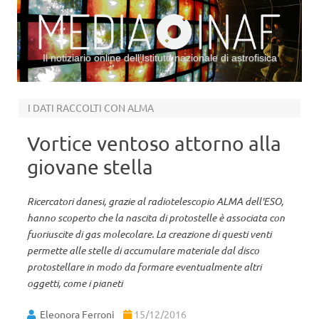
Il notiziario online dell’Istituto nazionale di astrofisica
Vai al contenuto
I DATI RACCOLTI CON ALMA
Vortice ventoso attorno alla
giovane stella
Ricercatori danesi, grazie al radiotelescopio ALMA dell'ESO,
hanno scoperto che la nascita di protostelle è associata con
fuoriuscite di gas molecolare. La creazione di questi venti
permette alle stelle di accumulare materiale dal disco
protostellare in modo da formare eventualmente altri
oggetti, come i pianeti
Eleonora Ferroni
15/12/2016