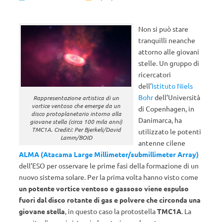
Non si può stare
tranquilli neanche
attorno alle giovani
stelle. Un gruppo di
ricercatori
dell’
Istituto Niels
Bohr
dell’Università
Rappresentazione artistica di un
vortice ventoso che emerge da un
di Copenhagen, in
disco protoplanetario intorno alla
Danimarca, ha
giovane stella (circa 100 mila anni)
TMC1A. Crediti: Per Bjerkeli/David
utilizzato le potenti
Lamm/BOID
antenne cilene
ALMA (Atacama Large Millimeter/submillimeter Array)
dell’ESO per osservare le prime fasi della formazione di un
nuovo sistema solare. Per la prima volta hanno visto come
un potente vortice ventoso e gassoso viene espulso
fuori dal disco rotante di gas e polvere che circonda una
giovane
stella
, in questo caso la protostella
TMC1A
. La