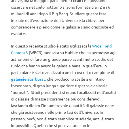
attive, ma la maggior parte delle
stelle
che possiamo
osservare nel cielo notturno si sono formate tra i 2 e i 6
miliardi di anni dopo il Big Bang. Studiare questa fase
iniziale dell’evoluzione dell’Universo è la chiave per
comprendere a pieno come le galassie siano cresciute ed
evolute.
In questo recente studio è stato utilizzata la
Wide Field
Camera 3
(WFC3) montata su Hubble che ha permesso agli
astronomi di fare un grande passo avanti nello studio del
ruolo che hanno avuto le galassie nane in quell’era. In
particolare è stato analizzato un circoscritto campione di
galassie starburst
, che producono stelle a un ritmo
forsennato, di gran lunga superiore rispetto a galassie
“normali”. Studi precedenti si erano focalizzati nell’analisi
di galassie di masse sicuramente più considerevoli,
lasciando dietro l’innumerevole quantità di galassie nane
che già esistevano nelle prime fasi dell’Universo. In
passato, però, non è stato semplice studiarle, anzi è stato
impossibile. Quello che si poteva fare con le