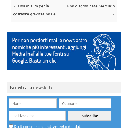
Navigazione articolo
←
Una misura per la
Non discriminate Mercurio
costante gravitazionale
→
Iscriviti alla newsletter
Do il consenso al trattamento dei dati