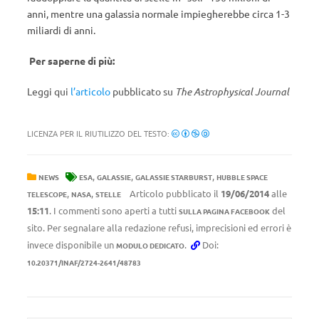
anni, mentre una galassia normale impiegherebbe circa 1-3
miliardi di anni.
Per saperne di più:
Leggi qui
l’articolo
pubblicato su
The Astrophysical Journal
LICENZA PER IL RIUTILIZZO DEL TESTO:
,
,
,
NEWS
ESA
GALASSIE
GALASSIE STARBURST
HUBBLE SPACE
,
,
Articolo pubblicato il
19/06/2014
alle
TELESCOPE
NASA
STELLE
15:11
. I commenti sono aperti a tutti
del
SULLA PAGINA FACEBOOK
sito. Per segnalare alla redazione refusi, imprecisioni ed errori è
invece disponibile un
.
Doi:
MODULO DEDICATO
10.20371/INAF/2724-2641/48783