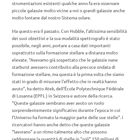
strumentazioni esistenti qualche anno fa era osservare
piccole galassie molto vicine a noi o grandi galassie anche
molto lontane dal nostro Sistema solare.
Ma questo era il passato. Con Hubble, l’altissima sensibilità
dei suoi obiettivi e la sua modalità spettrografo è stato
possibile, negli anni, portare a casa dati importanti
soprattutto sulla formazione stellare a distanza molto
elevate. “Avevamo già sospettato che le galassie nane
starburst avessero contribuito alla precoce ondata di
formazione stellare, ma questa è la prima volta che siamo
stati in grado di misurare l’effetto che in realtà hanno
avuto”, ha detto Atek, dell’École Polytechnique Fédérale
di Losanna (EPFL ) in Svizzera e autore della ricerca.
“Queste galassie sembrano aver avuto un ruolo
sorprendentemente significativo durante l’epoca in cui
l’Universo ha formato la maggior parte delle sue stelle”. I
ricercatori hanno anche detto che queste galassie
“lavorano” a un ritmo talmente alto che possono
raddoppiare la quantità di stelle in “soli” 150 milioni di