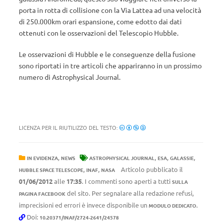
porta in rotta di collisione con la Via Lattea ad una velocità
di 250.000km orari espansione, come edotto dai dati
ottenuti con le osservazioni del Telescopio Hubble.
Le osservazioni di Hubble e le conseguenze della fusione
sono riportati in tre articoli che appariranno in un prossimo
numero di Astrophysical Journal.
LICENZA PER IL RIUTILIZZO DEL TESTO:
,
,
,
,
IN EVIDENZA
NEWS
ASTROPHYSICAL JOURNAL
ESA
GALASSIE
,
,
Articolo pubblicato il
HUBBLE SPACE TELESCOPE
INAF
NASA
01/06/2012
alle
17:35
. I commenti sono aperti a tutti
SULLA
del sito. Per segnalare alla redazione refusi,
PAGINA FACEBOOK
imprecisioni ed errori è invece disponibile un
.
MODULO DEDICATO
Doi:
10.20371/INAF/2724-2641/24578