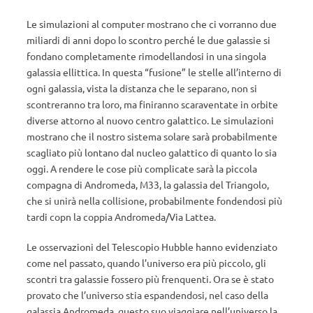
Le simulazioni al computer mostrano che ci vorranno due
miliardi di anni dopo lo scontro perché le due galassie si
fondano completamente rimodellandosi in una singola
galassia ellittica. In questa “fusione” le stelle all’interno di
ogni galassia, vista la distanza che le separano, non si
scontreranno tra loro, ma finiranno scaraventate in orbite
diverse attorno al nuovo centro galattico. Le simulazioni
mostrano che il nostro sistema solare sarà probabilmente
scagliato più lontano dal nucleo galattico di quanto lo sia
oggi. A rendere le cose più complicate sarà la piccola
compagna di Andromeda, M33, la galassia del Triangolo,
che si unirà nella collisione, probabilmente fondendosi più
tardi copn la coppia Andromeda/Via Lattea.
Le osservazioni del Telescopio Hubble hanno evidenziato
come nel passato, quando l’universo era più piccolo, gli
scontri tra galassie fossero più frenquenti. Ora se è stato
provato che l’universo stia espandendosi, nel caso della
galassia Andromeda, questo suo viaggiare nell’universo la