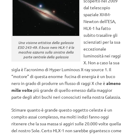
scoperto nel 2009
dal telescopio
spaziale XMM-
Newton dell’ESA,
HLX-1 ha fatto
subito trasalire gli
scienziati per la sua
Una visione artistica della galassia
ESO 243-49. Il buco nero HLX-1 è la
eccezionale
macchia azzurra sulla sinistra della
luminosità nei raggi
parte centrale della galassia
X. Non a caso la sua
sigla è l’acronimo di Hyper Luminous X-ray source 1. Il
“motore” di questa enorme fucina di energia è un buco
nero in grado di produrre un flusso di raggi X che è
almeno
mille volte
più grande di quello emesso dalla maggior
parte degli altri buchi neri conosciuti nella nostra Galassia.
Stimare quanto è grande questo oggetto celeste è un
compito assai complesso, ma molti indizi fanno oggi
ritenere che la sua massa si aggiri sulle 20.000 volte quella
del nostro Sole. Certo HLX-1 non sarebbe gigantesco come