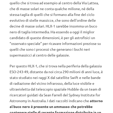
quello che si trova ad esempio al centro della Via Lattea,
che di masse solari ne conta qualche milione, né della
stessa taglia di quelli che si formano alla fine del ciclo
evolutivo di stelle massicce, che sono dell’ordine delle
decine di masse solari. HLX-1 sarebbe insomma un buco
nero di taglia intermedia. Ma essendo a oggi il miglior
candidato di queste dimensioni, è per gli astrofisici un
“osservato speciale” per ricavare informazioni preziose su
quelli che sono i processi che generano i buchi neri
supermassicci al centro delle galassie.
Per questo HLX-1, che si trova nella periferia della galassia
ESO-243-49, distante da noi circa 290 milioni di anni luce, è
stato studiato nei raggi X dal satellite Swift e nelle bande
di radiazione del vicino infrarosso, della luce visibile e
ultravioletta dal telescopio spaziale Hubble da un team di
ricercatori guidati da Sean Farrell del Sydney Institute for
Astronomy in Australia. I dati raccolti indicano che
attorno
al buco nero è presente un ammasso che potrebbe
contenere stelle di recente formazione distribuite in un