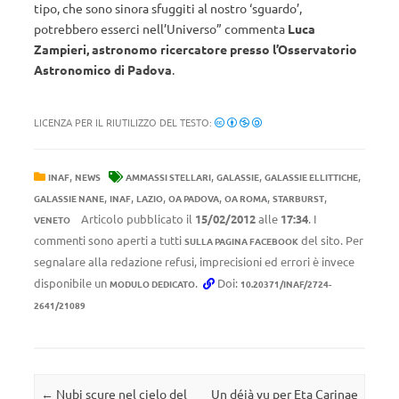
tipo, che sono sinora sfuggiti al nostro ‘sguardo’,
potrebbero esserci nell’Universo” commenta
Luca
Zampieri, astronomo ricercatore presso l’Osservatorio
Astronomico di Padova
.
LICENZA PER IL RIUTILIZZO DEL TESTO:
,
,
,
,
INAF
NEWS
AMMASSI STELLARI
GALASSIE
GALASSIE ELLITTICHE
,
,
,
,
,
,
GALASSIE NANE
INAF
LAZIO
OA PADOVA
OA ROMA
STARBURST
Articolo pubblicato il
15/02/2012
alle
17:34
. I
VENETO
commenti sono aperti a tutti
del sito. Per
SULLA PAGINA FACEBOOK
segnalare alla redazione refusi, imprecisioni ed errori è invece
disponibile un
.
Doi:
MODULO DEDICATO
10.20371/INAF/2724-
2641/21089
Navigazione articolo
←
Nubi scure nel cielo del
Un déjà vu per Eta Carinae