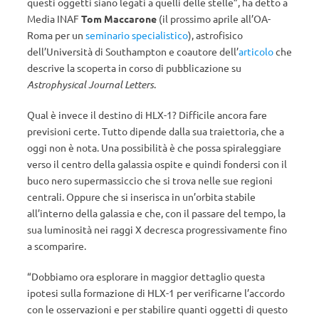
questi oggetti siano legati a quelli delle stelle”, ha detto a
Media INAF
Tom Maccarone
(il prossimo aprile all’OA-
Roma per un
seminario specialistico
), astrofisico
dell’Università di Southampton e coautore dell’
articolo
che
descrive la scoperta in corso di pubblicazione su
Astrophysical Journal Letters
.
Qual è invece il destino di HLX-1? Difficile ancora fare
previsioni certe. Tutto dipende dalla sua traiettoria, che a
oggi non è nota. Una possibilità è che possa spiraleggiare
verso il centro della galassia ospite e quindi fondersi con il
buco nero supermassiccio che si trova nelle sue regioni
centrali. Oppure che si inserisca in un’orbita stabile
all’interno della galassia e che, con il passare del tempo, la
sua luminosità nei raggi X decresca progressivamente fino
a scomparire.
“Dobbiamo ora esplorare in maggior dettaglio questa
ipotesi sulla formazione di HLX-1 per verificarne l’accordo
con le osservazioni e per stabilire quanti oggetti di questo