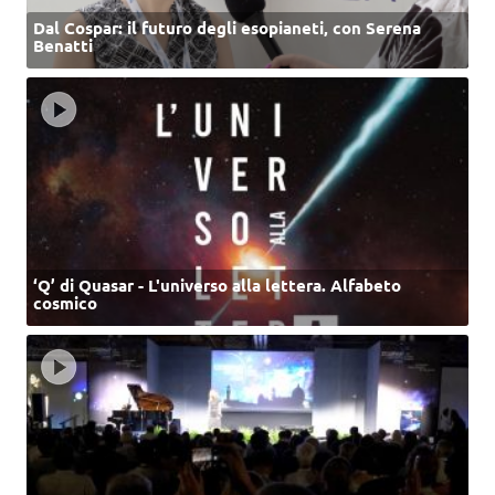
Dal Cospar: il futuro degli esopianeti, con Serena
Benatti
‘Q’ di Quasar - L'universo alla lettera. Alfabeto
cosmico