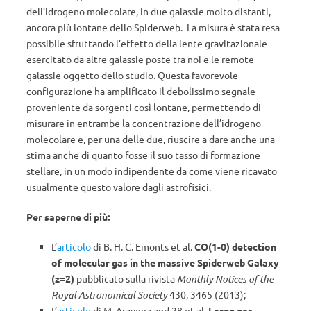
dell’idrogeno molecolare, in due galassie molto distanti,
ancora più lontane dello Spiderweb. La misura è stata resa
possibile sfruttando l’effetto della lente gravitazionale
esercitato da altre galassie poste tra noi e le remote
galassie oggetto dello studio. Questa favorevole
configurazione ha amplificato il debolissimo segnale
proveniente da sorgenti così lontane, permettendo di
misurare in entrambe la concentrazione dell’idrogeno
molecolare e, per una delle due, riuscire a dare anche una
stima anche di quanto fosse il suo tasso di formazione
stellare, in un modo indipendente da come viene ricavato
usualmente questo valore dagli astrofisici.
Per saperne di più:
L’
articolo
di B. H. C. Emonts et al.
CO(1-0) detection
of molecular gas in the massive Spiderweb Galaxy
(z=2)
pubblicato sulla rivista
Monthly Notices of the
Royal Astronomical Society
430, 3465 (2013);
L’
articolo
di M. Aravena and 28 et al.
Large gas