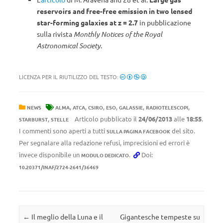
reservoirs and free-free emission in two lensed
star-forming galaxies at z = 2.7
in pubblicazione
sulla rivista
Monthly Notices of the Royal
Astronomical Society
.
LICENZA PER IL RIUTILIZZO DEL TESTO:
,
,
,
,
,
,
NEWS
ALMA
ATCA
CSIRO
ESO
GALASSIE
RADIOTELESCOPI
,
Articolo pubblicato il
24/06/2013
alle
18:55
.
STARBURST
STELLE
I commenti sono aperti a tutti
del sito.
SULLA PAGINA FACEBOOK
Per segnalare alla redazione refusi, imprecisioni ed errori è
invece disponibile un
.
Doi:
MODULO DEDICATO
10.20371/INAF/2724-2641/36469
Navigazione articolo
←
Il meglio della Luna e il
Gigantesche tempeste su