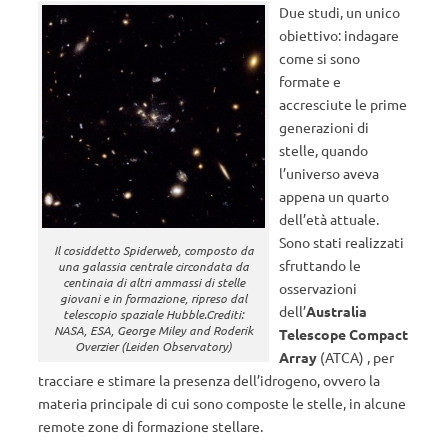
Due studi, un unico
obiettivo: indagare
come si sono
formate e
accresciute le prime
generazioni di
stelle, quando
l’universo aveva
appena un quarto
dell’età attuale.
Sono stati realizzati
Il cosiddetto Spiderweb, composto da
sfruttando le
una galassia centrale circondata da
centinaia di altri ammassi di stelle
osservazioni
giovani e in formazione, ripreso dal
dell’
Australia
telescopio spaziale Hubble.Crediti:
NASA, ESA, George Miley and Roderik
Telescope Compact
Overzier (Leiden Observatory)
Array
(ATCA) , per
tracciare e stimare la presenza dell’idrogeno, ovvero la
materia principale di cui sono composte le stelle, in alcune
remote zone di formazione stellare.