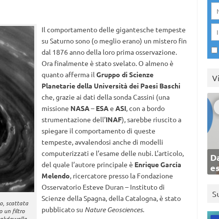
Il comportamento delle gigantesche tempeste
su Saturno sono (o meglio erano) un mistero fin
dal 1876 anno della loro prima osservazione.
Ora finalmente è stato svelato. O almeno è
quanto afferma il
Gruppo di Scienze
V
Planetarie della Università dei Paesi Baschi
che, grazie ai dati della sonda Cassini (una
missione
NASA
–
ESA
e
ASI
, con a bordo
strumentazione dell’
INAF
), sarebbe riuscito a
spiegare il comportamento di queste
tempeste, avvalendosi anche di modelli
computerizzati e l’esame delle nubi. L’articolo,
Da
del quale l’autore principale
è
Enrique García
e
Melendo
, ricercatore presso la Fondazione
Osservatorio Esteve Duran – Instituto di
S
Scienze della Spagna, della Catalogna, è stato
o, scattata
pubblicato su
Nature Geosciences
.
 un filtro
 Lakdawalla