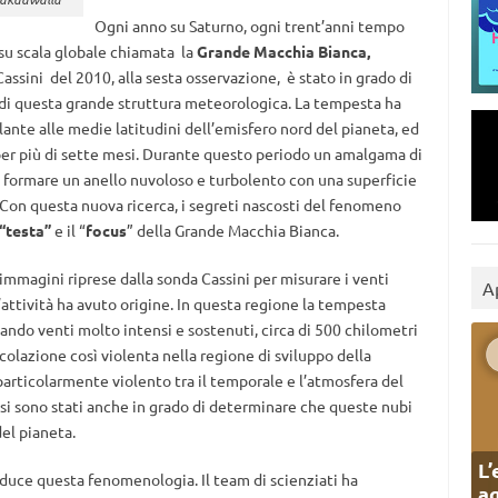
Ogni anno su Saturno, ogni trent’anni tempo
su scala globale chiamata la
Grande Macchia Bianca,
assini del 2010, alla sesta osservazione, è stato in grado di
 di questa grande struttura meteorologica. La tempesta ha
lante alle medie latitudini dell’emisfero nord del pianeta, ed
er più di sette mesi. Durante questo periodo un amalgama di
a formare un anello nuvoloso e turbolento con una superficie
i. Con questa nuova ricerca, i segreti nascosti del fenomeno
“testa”
e il “
focus
” della Grande Macchia Bianca.
 immagini riprese dalla sonda Cassini per misurare i venti
A
 l’attività ha avuto origine. In questa regione la tempesta
ando venti molto intensi e sostenuti, circa di 500 chilometri
colazione così violenta nella regione di sviluppo della
articolarmente violento tra il temporale e l’atmosfera del
si sono stati anche in grado di determinare che queste nubi
el pianeta.
L’
oduce questa fenomenologia. Il team di scienziati ha
ag