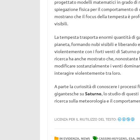
progettato modelli matematici in grado di 
spiegazione fisica per il comportamento di q
mostrano che il focus della tempesta è prof
visibili.
La tempesta trasporta enormi quantità di gas
pianeta, formando nubi visibili e liberando 
violentemente con i forti venti di Saturno
ricerca ha anche mostrato che, nonostante l
modificare sostanzialmente i venti dominanti
interagire violentemente tra loro.
A parte la curiosità di conoscere i processi 
gigantesche su
Saturno
, lo studio di quest
ricerca sulla meteorologia e il comportamen
LICENZA PER IL RIUTILIZZO DEL TESTO:
,
,
,
IN EVIDENZA
NEWS
CASSINI-HUYGENS
ESA
I