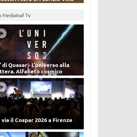
u MediaInaf Tv
’ di Quasar - L'universo alla
ettera. Alfabeto cosmico
 via il Cospar 2026 a Firenze