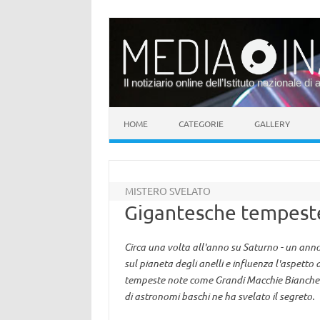
Il notiziario online dell’Istituto nazionale di 
Vai al contenuto
HOME
CATEGORIE
GALLERY
MISTERO SVELATO
Gigantesche tempest
Circa una volta all'anno su Saturno - un anno
sul pianeta degli anelli e influenza l'aspett
tempeste note come Grandi Macchie Bianche 
di astronomi baschi ne ha svelato il segreto.