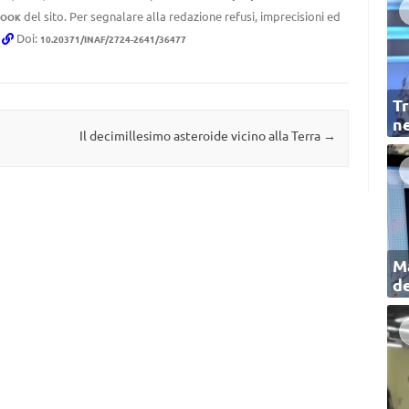
del sito. Per segnalare alla redazione refusi, imprecisioni ed
BOOK
.
Doi:
10.20371/INAF/2724-2641/36477
Tr
ne
Il decimillesimo asteroide vicino alla Terra
→
Ma
de