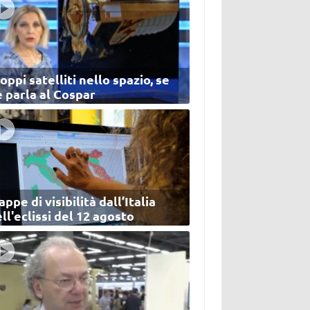
oppi satelliti nello spazio, se
 parla al Cospar
ppe di visibilità dall’Italia
ll'eclissi del 12 agosto