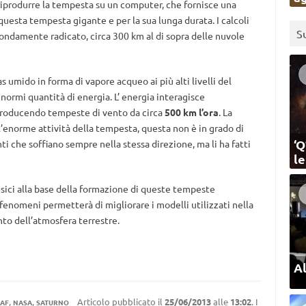
riprodurre la tempesta su un computer, che fornisce una
uesta tempesta gigante e per la sua lunga durata. I calcoli
S
ondamente radicato, circa 300 km al di sopra delle nuvole
 umido in forma di vapore acqueo ai più alti livelli del
enormi quantità di energia. L’ energia interagisce
 producendo tempeste di vento da circa
500 km l’ora
. La
’enorme attività della tempesta, questa non è in grado di
‘Q
 che soffiano sempre nella stessa direzione, ma li ha fatti
l
fisici alla base della formazione di queste tempeste
i fenomeni permetterà di migliorare i modelli utilizzati nella
to dell’atmosfera terrestre.
Al
,
,
Articolo pubblicato il
25/06/2013
alle
13:02
. I
NAF
NASA
SATURNO