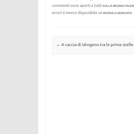
commenti sono aperti a tutti
SULLA PAGINA FACE
errori è invece disponibile un
MODULO DEDICATO
Navigazione articolo
←
A caccia di idrogeno tra le prime stelle