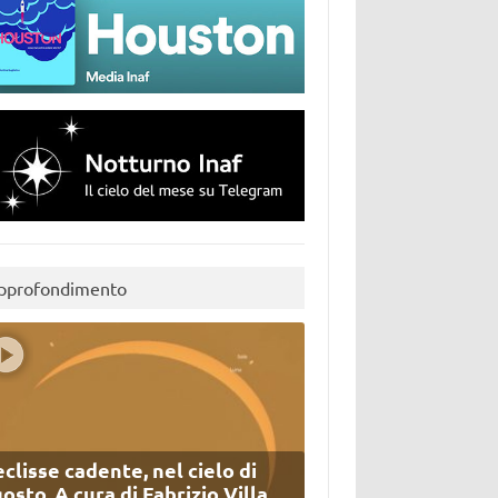
pprofondimento
eclisse cadente, nel cielo di
osto. A cura di Fabrizio Villa