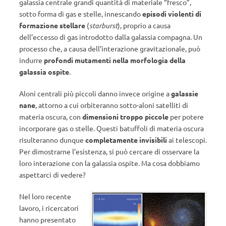
galassia centrale grandi quantità di materiale “fresco”,
sotto forma di gas e stelle, innescando
episodi violenti di
formazione stellare
(
starburst
), proprio a causa
dell’eccesso di gas introdotto dalla galassia compagna. Un
processo che, a causa dell’interazione gravitazionale, può
indurre
profondi mutamenti nella morfologia della
galassia ospite
.
Aloni centrali più piccoli danno invece origine a
galassie
nane
, attorno a cui orbiteranno sotto-aloni satelliti di
materia oscura, con
dimensioni troppo piccole
per potere
incorporare gas o stelle. Questi batuffoli di materia oscura
risulteranno dunque
completamente invisibili
ai telescopi.
Per dimostrarne l’esistenza, si può cercare di osservare la
loro interazione con la galassia ospite. Ma cosa dobbiamo
aspettarci di vedere?
Nel loro recente
lavoro, i ricercatori
hanno presentato