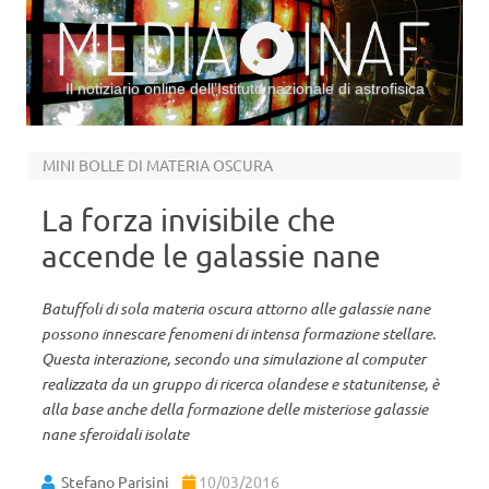
Il notiziario online dell’Istituto nazionale di astrofisica
Vai al contenuto
MINI BOLLE DI MATERIA OSCURA
La forza invisibile che
accende le galassie nane
Batuffoli di sola materia oscura attorno alle galassie nane
possono innescare fenomeni di intensa formazione stellare.
Questa interazione, secondo una simulazione al computer
realizzata da un gruppo di ricerca olandese e statunitense, è
alla base anche della formazione delle misteriose galassie
nane sferoidali isolate
Stefano Parisini
10/03/2016