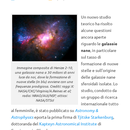
Un nuovo studio
teorico ha risolto
alcune questioni
ancora aperte
riguardo le
galassie
nane
, in particolare
sul tasso di
formazione di nuove
Immagine composita di Henize 2-10,
stelle e sull’origine
una galassia nana a 30 milioni di anni
delle galassie nane
luce da noi, dove la formazione di
nuove stelle (in blu) avviene con una
sferoidali isolate. Lo
frequenza prodigiosa. Crediti: raggi X:
studio, condotto da
NASA/CXC/Virginia/A.Reines et al;
radio: NRAO/AUI/NSF; ottico:
un gruppo di ricerca
NASA/STScI
internazionale tutto
al femminile, è stato pubblicato su
Astronomy &
Astrophysics
eporta la prima firma di
Tjitske Starkenburg
,
dottoranda del
Kapteyn Astronomical Institute
di