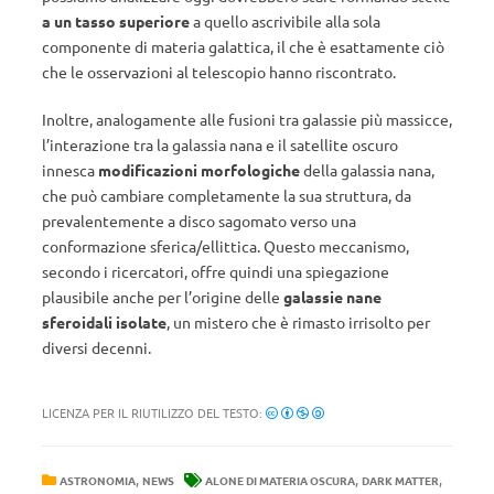
a un tasso superiore
a quello ascrivibile alla sola
componente di materia galattica, il che è esattamente ciò
che le osservazioni al telescopio hanno riscontrato.
Inoltre, analogamente alle fusioni tra galassie più massicce,
l’interazione tra la galassia nana e il satellite oscuro
innesca
modificazioni morfologiche
della galassia nana,
che può cambiare completamente la sua struttura, da
prevalentemente a disco sagomato verso una
conformazione sferica/ellittica. Questo meccanismo,
secondo i ricercatori, offre quindi una spiegazione
plausibile anche per l’origine delle
galassie nane
sferoidali isolate
, un mistero che è rimasto irrisolto per
diversi decenni.
LICENZA PER IL RIUTILIZZO DEL TESTO:
,
,
,
ASTRONOMIA
NEWS
ALONE DI MATERIA OSCURA
DARK MATTER