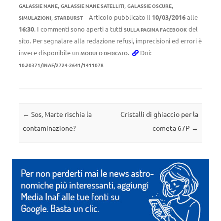
,
,
,
GALASSIE NANE
GALASSIE NANE SATELLITI
GALASSIE OSCURE
,
Articolo pubblicato il
10/03/2016
alle
SIMULAZIONI
STARBURST
16:30
. I commenti sono aperti a tutti
del
SULLA PAGINA FACEBOOK
sito. Per segnalare alla redazione refusi, imprecisioni ed errori è
invece disponibile un
.
Doi:
MODULO DEDICATO
10.20371/INAF/2724-2641/1411078
Navigazione articolo
←
Sos, Marte rischia la
Cristalli di ghiaccio per la
contaminazione?
cometa 67P
→