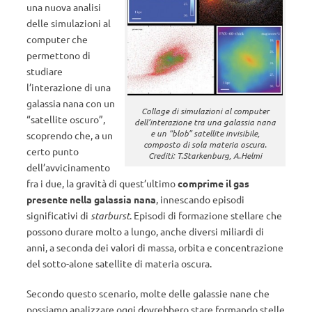
una nuova analisi
delle simulazioni al
computer che
permettono di
studiare
l’interazione di una
galassia nana con un
Collage di simulazioni al computer
“satellite oscuro”,
dell’interazione tra una galassia nana
e un “blob” satellite invisibile,
scoprendo che, a un
composto di sola materia oscura.
certo punto
Crediti: T.Starkenburg, A.Helmi
dell’avvicinamento
fra i due, la gravità di quest’ultimo
comprime il gas
presente nella galassia nana
, innescando episodi
significativi di
starburst
. Episodi di formazione stellare che
possono durare molto a lungo, anche diversi miliardi di
anni, a seconda dei valori di massa, orbita e concentrazione
del sotto-alone satellite di materia oscura.
Secondo questo scenario, molte delle galassie nane che
possiamo analizzare oggi dovrebbero stare formando stelle