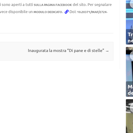
 sono aperti a tutti
del sito. Per segnalare
SULLA PAGINA FACEBOOK
invece disponibile un
.
Doi:
MODULO DEDICATO
10.20371/INAF/2724-
Tr
ne
Inaugurata la mostra “Di pane e di stelle”
→
Ma
de