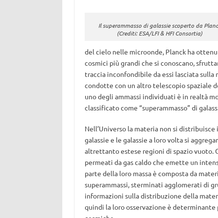
Il superammasso di galassie scoperto da Plan
(Crediti: ESA/LFI & HFI Consortia)
del cielo nelle microonde, Planck ha ottenut
cosmici più grandi che si conoscano, sfrutta
traccia inconfondibile da essi lasciata sulla
condotte con un altro telescopio spaziale 
uno degli ammassi individuati è in realtà mo
classificato come “superammasso” di galassie
Nell’Universo la materia non si distribuisce
galassie e le galassie a loro volta si aggre
altrettanto estese regioni di spazio vuoto.
permeati da gas caldo che emette un intenso 
parte della loro massa è composta da materi
superammassi, sterminati agglomerati di gru
informazioni sulla distribuzione della materi
quindi la loro osservazione è determinante 