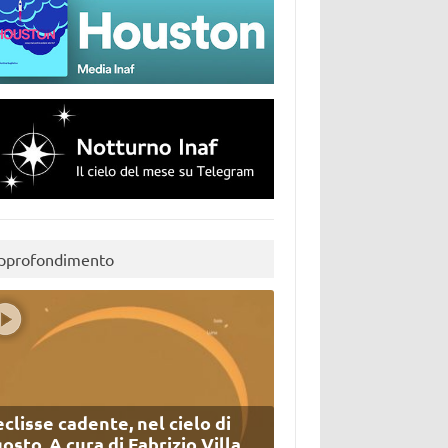
pprofondimento
eclisse cadente, nel cielo di
osto. A cura di Fabrizio Villa