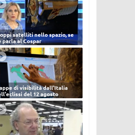
oppi satelliti nello spazio, se
 parla al Cospar
ppe di visibilità dall’Italia
ll'eclissi del 12 agosto