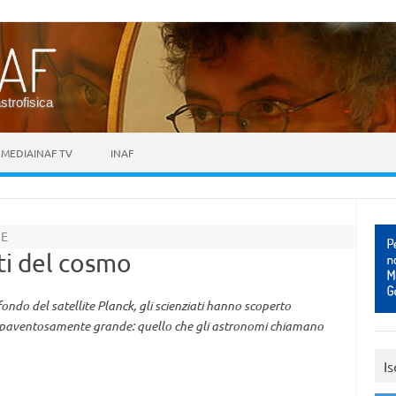
astrofisica
MEDIAINAF TV
INAF
IE
ti del cosmo
fondo del satellite Planck, gli scienziati hanno scoperto
 spaventosamente grande: quello che gli astronomi chiamano
Is