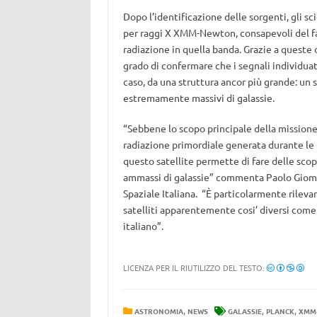
Dopo l’identificazione delle sorgenti, gli s
per raggi X XMM-Newton, consapevoli del fa
radiazione in quella banda. Grazie a queste 
grado di confermare che i segnali individuat
caso, da una struttura ancor più grande: u
estremamente massivi di galassie.
“Sebbene lo scopo principale della missione 
radiazione primordiale generata durante le pr
questo satellite permette di fare delle sco
ammassi di galassie” commenta Paolo Giommi
Spaziale Italiana. “È particolarmente rileva
satelliti apparentemente cosi’ diversi com
italiano”.
LICENZA PER IL RIUTILIZZO DEL TESTO:
,
,
,
ASTRONOMIA
NEWS
GALASSIE
PLANCK
XMM