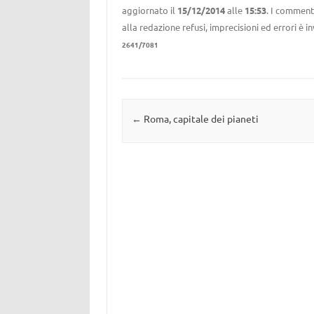
aggiornato il
15/12/2014
alle
15:53
. I commenti
alla redazione refusi, imprecisioni ed errori è 
2641/7081
Navigazione articolo
←
Roma, capitale dei pianeti