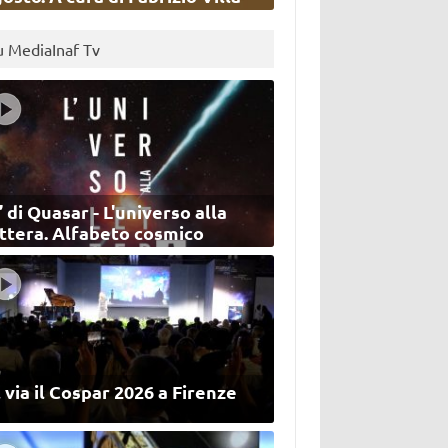
u MediaInaf Tv
’ di Quasar - L'universo alla
ettera. Alfabeto cosmico
 via il Cospar 2026 a Firenze