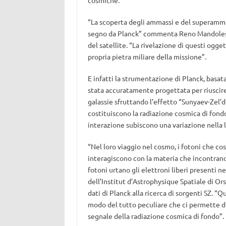
cosmiche.
“La scoperta degli ammassi e del superammas
segno da Planck” commenta Reno Mandolesi
del satellite. “La rivelazione di questi ogge
propria pietra miliare della missione”.
E infatti la strumentazione di Planck, basat
stata accuratamente progettata per riuscire 
galassie sfruttando l’effetto “Sunyaev-Zel
costituiscono la radiazione cosmica di fond
interazione subiscono una variazione nella l
“Nel loro viaggio nel cosmo, i fotoni che cos
interagiscono con la materia che incontran
fotoni urtano gli elettroni liberi presenti
dell’Institut d’Astrophysique Spatiale di Orsa
dati di Planck alla ricerca di sorgenti SZ. “Q
modo del tutto peculiare che ci permette di
segnale della radiazione cosmica di fondo”.