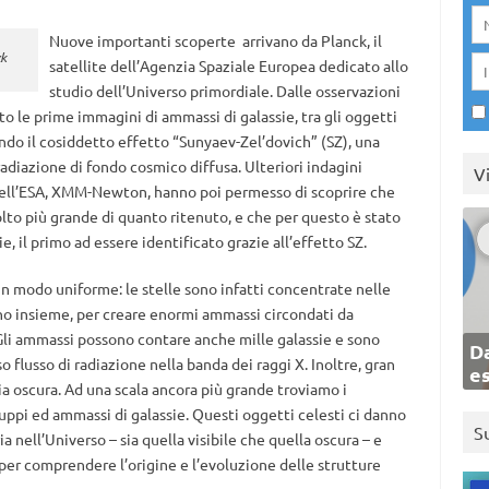
Nuove importanti scoperte arrivano da Planck, il
ck
satellite dell’Agenzia Spaziale Europea dedicato allo
studio dell’Universo primordiale. Dalle osservazioni
o le prime immagini di ammassi di galassie, tra gli oggetti
ndo il cosiddetto effetto “Sunyaev-Zel’dovich” (SZ), una
 radiazione di fondo cosmico diffusa. Ulteriori indagini
V
dell’ESA, XMM-Newton, hanno poi permesso di scoprire che
lto più grande di quanto ritenuto, e che per questo è stato
, il primo ad essere identificato grazie all’effetto SZ.
 in modo uniforme: le stelle sono infatti concentrate nelle
gano insieme, per creare enormi ammassi circondati da
 Gli ammassi possono contare anche mille galassie e sono
Da
flusso di radiazione nella banda dei raggi X. Inoltre, gran
e
a oscura. Ad una scala ancora più grande troviamo i
ppi ed ammassi di galassie. Questi oggetti celesti ci danno
S
a nell’Universo – sia quella visibile che quella oscura – e
per comprendere l’origine e l’evoluzione delle strutture