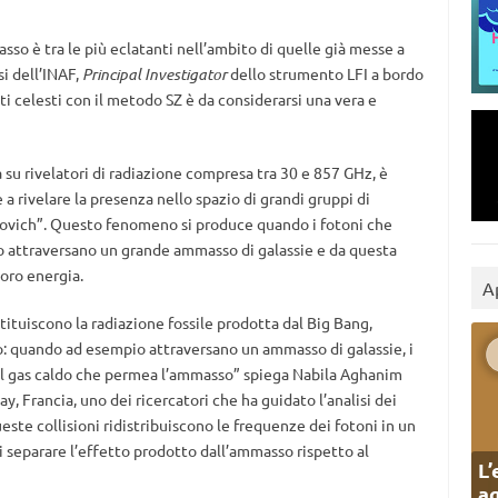
so è tra le più eclatanti nell’ambito di quelle già messe a
 dell’INAF,
Principal Investigator
dello strumento LFI a bordo
tti celesti con il metodo SZ è da considerarsi una vera e
a su rivelatori di radiazione compresa tra 30 e 857 GHz, è
a rivelare la presenza nello spazio di grandi gruppi di
’dovich”. Questo fenomeno si produce quando i fotoni che
o attraversano un grande ammasso di galassie e da questa
oro energia.
A
tituiscono la radiazione fossile prodotta dal Big Bang,
o: quando ad esempio attraversano un ammasso di galassie, i
 nel gas caldo che permea l’ammasso” spiega Nabila Aghanim
y, Francia, uno dei ricercatori che ha guidato l’analisi dei
ueste collisioni ridistribuiscono le frequenze dei fotoni in un
 separare l’effetto prodotto dall’ammasso rispetto al
L’
ag