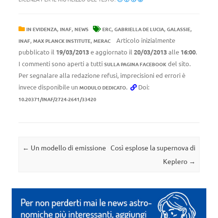
,
,
,
,
,
IN EVIDENZA
INAF
NEWS
ERC
GABRIELLA DE LUCIA
GALASSIE
,
,
Articolo inizialmente
INAF
MAX PLANCK INSTITUTE
MERAC
pubblicato il
19/03/2013
e aggiornato il
20/03/2013
alle
16:00
.
I commenti sono aperti a tutti
del sito.
SULLA PAGINA FACEBOOK
Per segnalare alla redazione refusi, imprecisioni ed errori è
invece disponibile un
.
Doi:
MODULO DEDICATO
10.20371/INAF/2724-2641/33420
Navigazione articolo
←
Un modello di emissione
Così esplose la supernova di
Keplero
→