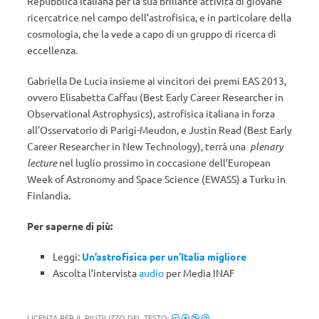
Repubblica Italiana per la sua brillante attività di giovane
ricercatrice nel campo dell’astrofisica, e in particolare della
cosmologia, che la vede a capo di un gruppo di ricerca di
eccellenza.
Gabriella De Lucia insieme ai vincitori dei premi EAS 2013,
ovvero Elisabetta Caffau (Best Early Career Researcher in
Observational Astrophysics), astrofisica italiana in forza
all’Osservatorio di Parigi-Meudon, e Justin Read (Best Early
Career Researcher in New Technology), terrà una
plenary
lecture
nel luglio prossimo in coccasione dell’European
Week of Astronomy and Space Science (EWASS) a Turku in
Finlandia.
Per saperne di più:
Leggi:
Un’astrofisica per un’Italia migliore
Ascolta l’intervista
audio
per Media INAF
LICENZA PER IL RIUTILIZZO DEL TESTO: