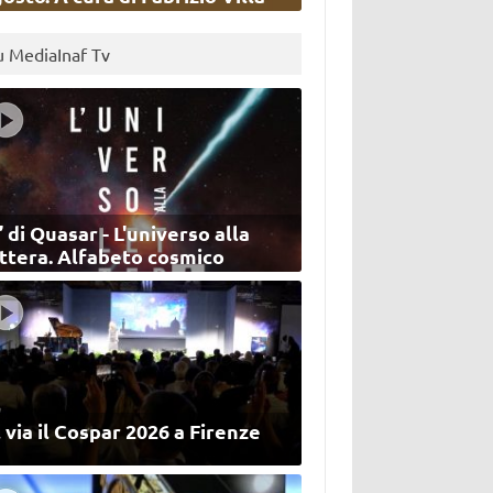
u MediaInaf Tv
’ di Quasar - L'universo alla
ettera. Alfabeto cosmico
 via il Cospar 2026 a Firenze