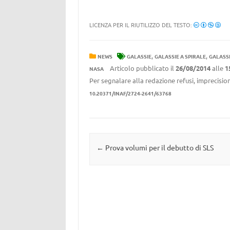
LICENZA PER IL RIUTILIZZO DEL TESTO:
,
,
NEWS
GALASSIE
GALASSIE A SPIRALE
GALASS
Articolo pubblicato il
26/08/2014
alle
1
NASA
Per segnalare alla redazione refusi, imprecision
10.20371/INAF/2724-2641/63768
Navigazione articolo
←
Prova volumi per il debutto di SLS