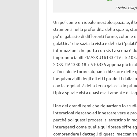
Crediti: ESA
Un po’ come un ideale mestolo spaziale, il 
strumenti nella profondità dello spazio, sta
po’ di galassie di differenti forme, colori e
galattica’ che sazia la vista e delizia i ‘pala
informazioni che porta con sé. La scena è do
impronunciabili 2MASX J16133219 + 5.103.43
SDSS J161330.18 + 510.335 appena più in alt
all’occhio le forme alquanto bizzarre delle g
inequivocabili degli effetti prodotti dalla 
con la regolarità della terza galassia in pr
tipica spirale vista quasi esattamente di tag
Uno dei grandi temi che riguardano lo studio
interazioni riescano ad innescare vere e pro
perché poi questi processi si arrestino in 
interagenti come quella qui ripresa offre ag
comprendere i dettagli di questi meccanism