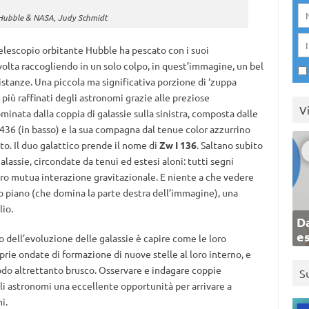
/Hubble & NASA, Judy Schmidt
telescopio orbitante Hubble ha pescato con i suoi
volta raccogliendo in un solo colpo, in quest’immagine, un bel
 distanze. Una piccola ma significativa porzione di ‘zuppa
ti’ più raffinati degli astronomi grazie alle preziose
V
minata dalla coppia di galassie sulla sinistra, composta dalle
6 (in basso) e la sua compagna dal tenue color azzurrino
o. Il duo galattico prende il nome di
Zw I 136
. Saltano subito
alassie, circondate da tenui ed estesi aloni: tutti segni
loro mutua interazione gravitazionale. E niente a che vedere
imo piano (che domina la parte destra dell’immagine), una
lio.
Da
e
 dell’evoluzione delle galassie è capire come le loro
prie ondate di formazione di nuove stelle al loro interno, e
modo altrettanto brusco. Osservare e indagare coppie
S
li astronomi una eccellente opportunità per arrivare a
i.