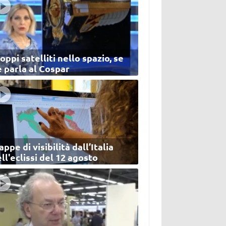
oppi satelliti nello spazio, se
 parla al Cospar
ppe di visibilità dall’Italia
ll'eclissi del 12 agosto