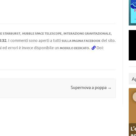
,
,
,
IE STARBURST
HUBBLE SPACE TELESCOPE
INTERAZIONE GRAVITAZIONALE
5:32
. I commenti sono aperti a tutti
del sito.
SULLA PAGINA FACEBOOK
i ed errori è invece disponibile un
.
Doi:
MODULO DEDICATO
A
Supernova a poppa
→
L’
ag