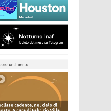
pprofondimento
eclisse cadente, nel cielo di
osto. A cura di Fabrizio Villa