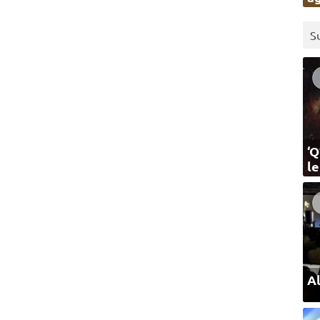
S
‘Q
l
Al