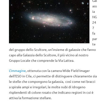
Gal
ass
ia
NG
24
7
fa
par
te
del gruppo dello Scultore, un’insieme di galassie che fanno
capo alla Galassia dello Scultore, il più vicino al nostro
Gruppo Locale che comprende la Via Lattea.
L’immagine
, ottenuta con la camera Wide Field Imager
dell’ESO in Cile, ci permette di distinguere chiaramente sia
le stelle che compongono la galassia, così come nei bracci
a spirale ampi e irregolari, le molte nubi di idrogeno
risplendenti di colore rosato che indicano regioni in cui è
attiva la formazione stellare.