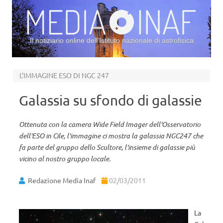
Il notiziario online dell’Istituto nazionale di astrofisica
Vai al contenuto
L’IMMAGINE ESO DI NGC 247
Galassia su sfondo di galassie
Ottenuta con la camera Wide Field Imager dell'Osservatorio
dell'ESO in Cile, l'immagine ci mostra la galassia NGC247 che
fa parte del gruppo dello Scultore, l'insieme di galassie più
vicino al nostro gruppo locale.
Redazione Media Inaf
02/03/2011
La