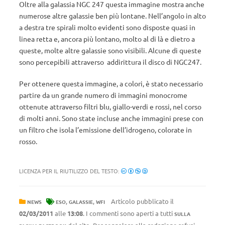
Oltre alla galassia NGC 247 questa immagine mostra anche
numerose altre galassie ben più lontane. Nell’angolo in alto
a destra tre spirali molto evidenti sono disposte quasi in
linea retta e, ancora più lontano, molto al di là e dietro a
queste, molte altre galassie sono visibili. Alcune di queste
sono percepibili attraverso addirittura il disco di NGC247.
Per ottenere questa immagine, a colori, è stato necessario
partire da un grande numero di immagini monocrome
ottenute attraverso filtri blu, giallo-verdi e rossi, nel corso
di molti anni. Sono state incluse anche immagini prese con
un filtro che isola l’emissione dell’idrogeno, colorate in
rosso.
LICENZA PER IL RIUTILIZZO DEL TESTO:
,
,
Articolo pubblicato il
NEWS
ESO
GALASSIE
WFI
02/03/2011
alle
13:08
. I commenti sono aperti a tutti
SULLA