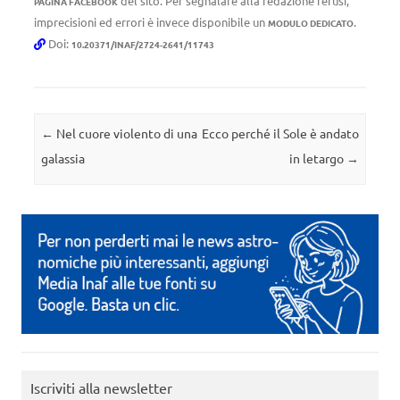
del sito. Per segnalare alla redazione refusi,
PAGINA FACEBOOK
imprecisioni ed errori è invece disponibile un
.
MODULO DEDICATO
Doi:
10.20371/INAF/2724-2641/11743
Navigazione articolo
←
Nel cuore violento di una
Ecco perché il Sole è andato
galassia
in letargo
→
Iscriviti alla newsletter