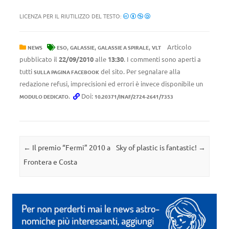
LICENZA PER IL RIUTILIZZO DEL TESTO:
,
,
,
Articolo
NEWS
ESO
GALASSIE
GALASSIE A SPIRALE
VLT
pubblicato il
22/09/2010
alle
13:30
. I commenti sono aperti a
tutti
del sito. Per segnalare alla
SULLA PAGINA FACEBOOK
redazione refusi, imprecisioni ed errori è invece disponibile un
.
Doi:
MODULO DEDICATO
10.20371/INAF/2724-2641/7353
Navigazione articolo
←
Il premio “Fermi” 2010 a
Sky of plastic is fantastic!
→
Frontera e Costa