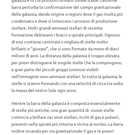
galassia e in cui possono formarsi nuove stelle. L’enorme
barra perturba la conformazione del campo gravitazionale
della galassia, dando origine a regioni dove il gas risulta più
condensato e dove si innescano i processi di produzione
stellare. Molti grandi ammassi stellari di recente
formazione delineano i bracci a spirale principali. Ognuno
di essi contiene centinaia o migliaia di stelle molto
brillanti e “giovani”, che si sono formate da meno di dieci
milioni di anni. La distanza della galassia è troppo elevata
per poter distinguere le singole stelle che la compongono,
e gran parte dei piccoli gruppi luminosi visibili
nell’immagine sono ammassi stellari. Su tutta la galassia, le
stelle si stanno formando con una velocità di circa tre volte
la massa del nostro Sole ogni anno.
Mentre la barra della galassia è composta essenzialmente
di stelle più antiche, una gran quantità di nuove stelle
comincia a brillare nei vivai stellari, ricchi di gas e polveri,
presenti nella spirale più interna e vicina al nucleo. La barra
inoltre incanala per via gravitazionale il gas e le poveri