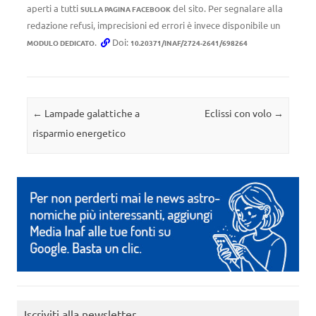
aperti a tutti
del sito. Per segnalare alla
SULLA PAGINA FACEBOOK
redazione refusi, imprecisioni ed errori è invece disponibile un
.
Doi:
MODULO DEDICATO
10.20371/INAF/2724-2641/698264
Navigazione articolo
←
Lampade galattiche a
Eclissi con volo
→
risparmio energetico
Iscriviti alla newsletter