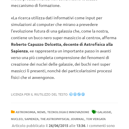
meccanismo di formazione.
«La ricerca utilizza dati informativi come input per
simulazioni al computer che mirano a prevedere
l’evoluzione futura di una galassia che, come la nostra,
contiene un buco nero super massiccio al centro», afferma
Roberto Capuzzo Dolcetta, docente di Astrofisica alla
Sapienza
, «e rappresenta un importante passo in avanti
verso una più completa comprensione dei fenomeni di
creazione dei nuclei delle galassie, dei buchi neri super
massicci lì presenti, nonché dei particolarissimi processi
fisici che vi avvengono».
LICENZA PER IL RIUTILIZZO DEL TESTO:
,
,
,
ASTRONOMIA
NEWS
TECNOLOGIA E INNOVAZIONE
GALASSIE
,
,
,
NUCLEO
SAPIENZA
THE ASTROPHYSICAL JOURNAL
TOR VERGATA
Articolo pubblicato il
26/06/2015
alle
13:36
. I commenti sono