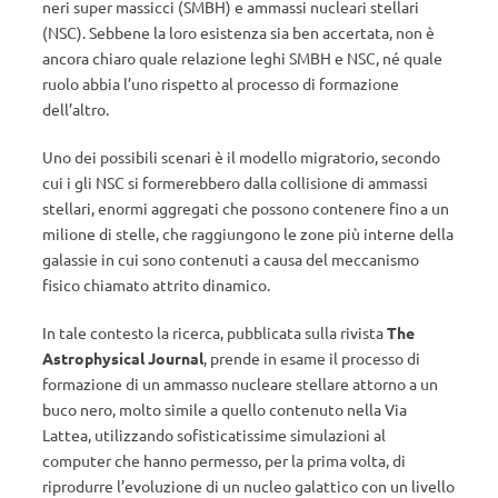
neri super massicci (SMBH) e ammassi nucleari stellari
(NSC). Sebbene la loro esistenza sia ben accertata, non è
ancora chiaro quale relazione leghi SMBH e NSC, né quale
ruolo abbia l’uno rispetto al processo di formazione
dell’altro.
Uno dei possibili scenari è il modello migratorio, secondo
cui i gli NSC si formerebbero dalla collisione di ammassi
stellari, enormi aggregati che possono contenere fino a un
milione di stelle, che raggiungono le zone più interne della
galassie in cui sono contenuti a causa del meccanismo
fisico chiamato attrito dinamico.
In tale contesto la ricerca, pubblicata sulla rivista
The
Astrophysical Journal
, prende in esame il processo di
formazione di un ammasso nucleare stellare attorno a un
buco nero, molto simile a quello contenuto nella Via
Lattea, utilizzando sofisticatissime simulazioni al
computer che hanno permesso, per la prima volta, di
riprodurre l’evoluzione di un nucleo galattico con un livello