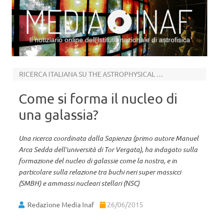
Il notiziario online dell’Istituto nazionale di astrofisica
Vai al contenuto
RICERCA ITALIANA SU THE ASTROPHYSICAL JOURNAL
Come si forma il nucleo di
una galassia?
Una ricerca coordinata dalla Sapienza (primo autore Manuel
Arca Sedda dell'università di Tor Vergata), ha indagato sulla
formazione del nucleo di galassie come la nostra, e in
particolare sulla relazione tra buchi neri super massicci
(SMBH) e ammassi nucleari stellari (NSC)
Redazione Media Inaf
26/06/2015