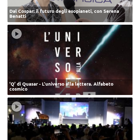
Dal Cospar: il futuro degli esopianeti, con Serena
Benatti
‘Q’ di Quasar - L'universo alla lettera. Alfabeto
cosmico