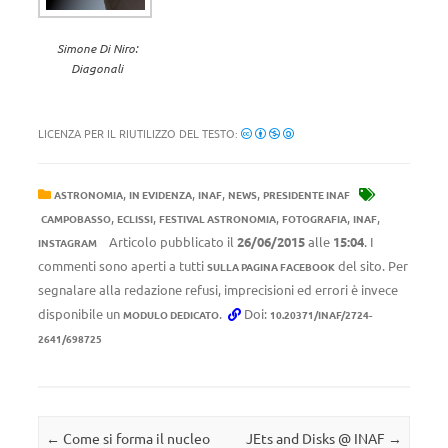
Simone Di Niro:
Diagonali
LICENZA PER IL RIUTILIZZO DEL TESTO:
,
,
,
,
ASTRONOMIA
IN EVIDENZA
INAF
NEWS
PRESIDENTE INAF
,
,
,
,
,
CAMPOBASSO
ECLISSI
FESTIVAL ASTRONOMIA
FOTOGRAFIA
INAF
Articolo pubblicato il
26/06/2015
alle
15:04
. I
INSTAGRAM
commenti sono aperti a tutti
del sito. Per
SULLA PAGINA FACEBOOK
segnalare alla redazione refusi, imprecisioni ed errori è invece
disponibile un
.
Doi:
MODULO DEDICATO
10.20371/INAF/2724-
2641/698725
Navigazione articolo
←
Come si forma il nucleo
JEts and Disks @ INAF
→