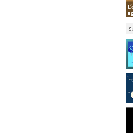
L’
ag
S