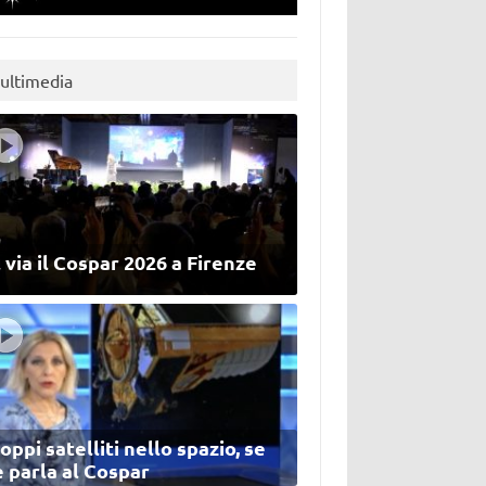
ultimedia
 via il Cospar 2026 a Firenze
oppi satelliti nello spazio, se
 parla al Cospar