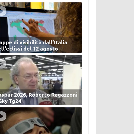
ppe di visibilità dall’Italia
ll'eclissi del 12 agosto
ospar 2026, Roberto Ragazzoni
 Sky Tg24