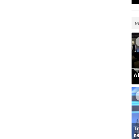
M
Al
Tr
ne