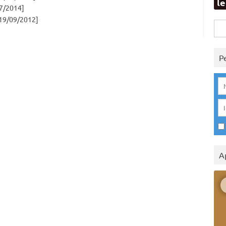
l
7/2014]
19/09/2012]
Rice
per:
P
A