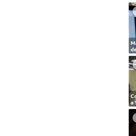
Ma
de
C
a