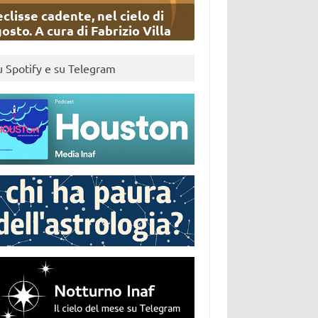
eclisse cadente, nel cielo di
osto. A cura di Fabrizio Villa
u Spotify e su Telegram