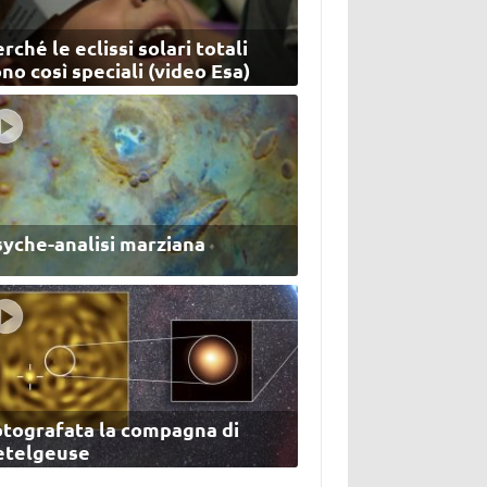
rché le eclissi solari totali
no così speciali (video Esa)
syche-analisi marziana
otografata la compagna di
etelgeuse