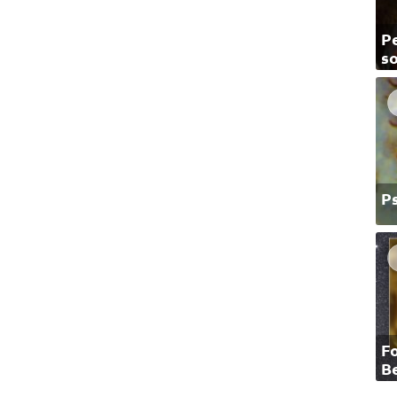
Pe
so
P
F
B