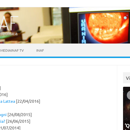
astrofisica
MEDIAINAF TV
INAF
V
]
016]
ia Lattea
[22/04/2016]
ogni
[26/08/2015]
ia?
[26/06/2015]
‘Q
1/07/2014]