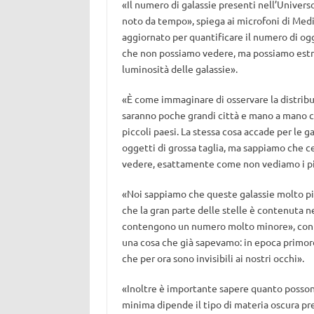
«Il numero di galassie presenti nell’Univer
noto da tempo», spiega ai microfoni di Med
aggiornato per quantificare il numero di og
che non possiamo vedere, ma possiamo estra
luminosità delle galassie».
«È come immaginare di osservare la distribu
saranno poche grandi città e mano a mano 
piccoli paesi. La stessa cosa accade per le 
oggetti di grossa taglia, ma sappiamo che ce
vedere, esattamente come non vediamo i picco
«Noi sappiamo che queste galassie molto picc
che la gran parte delle stelle è contenuta n
contengono un numero molto minore», contin
una cosa che già sapevamo: in epoca primor
che per ora sono invisibili ai nostri occhi».
«Inoltre è importante sapere quanto possono
minima dipende il tipo di materia oscura pr