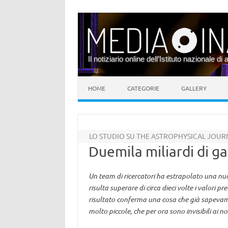
Il notiziario online dell’Istituto nazionale di 
Vai al contenuto
HOME
CATEGORIE
GALLERY
LO STUDIO SU THE ASTROPHYSICAL JOUR
Duemila miliardi di g
Un team di ricercatori ha estrapolato una nuo
risulta superare di circa dieci volte i valori
risultato conferma una cosa che già sapevam
molto piccole, che per ora sono invisibili ai no