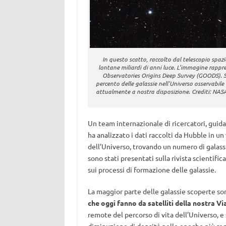
In questo scatto, raccolto dal telescopio spaz
lontane miliardi di anni luce. L’immagine rapp
Observatories Origins Deep Survey (GOODS). Sec
percento delle galassie nell’Universo osservabile
attualmente a nostra disposizione. Crediti: NAS
Un team internazionale di ricercatori, guid
ha analizzato i dati raccolti da Hubble in u
dell’Universo, trovando un numero di galassie 
sono stati presentati sulla rivista scientific
sui processi di formazione delle galassie.
La maggior parte delle galassie scoperte s
che oggi fanno da satelliti della nostra Vi
remote del percorso di vita dell’Universo, e 
diminuzione di densità nelle epoche più rec