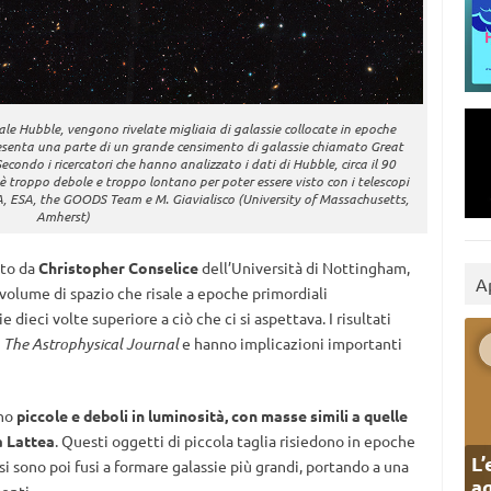
iale Hubble, vengono rivelate migliaia di galassie collocate in epoche
resenta una parte di un grande censimento di galassie chiamato Great
ondo i ricercatori che hanno analizzato i dati di Hubble, circa il 90
 è troppo debole e troppo lontano per poter essere visto con i telescopi
A, ESA, the GOODS Team e M. Giavialisco (University of Massachusetts,
Amherst)
ato da
Christopher Conselice
dell’Università di Nottingham,
A
n volume di spazio che risale a epoche primordiali
dieci volte superiore a ciò che ci si aspettava. I risultati
a
The Astrophysical Journal
e hanno implicazioni importanti
ono
piccole e deboli in luminosità, con masse simili a quelle
a Lattea
. Questi oggetti di piccola taglia risiedono in epoche
L’
si sono poi fusi a formare galassie più grandi, portando a una
ag
enti.