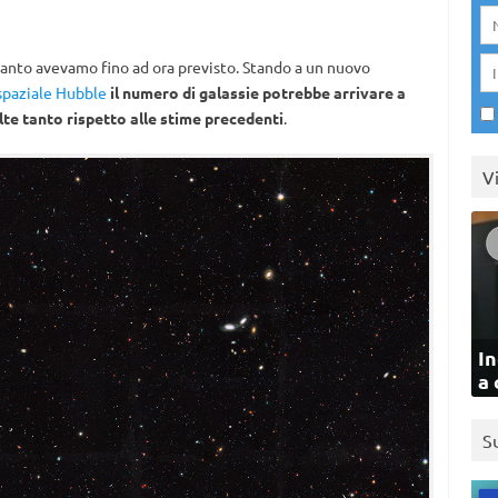
quanto avevamo fino ad ora previsto. Stando a un nuovo
spaziale Hubble
il numero di galassie potrebbe arrivare a
lte tanto rispetto alle stime precedenti
.
V
In
a 
S