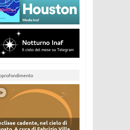
pprofondimento
eclisse cadente, nel cielo di
osto. A cura di Fabrizio Villa