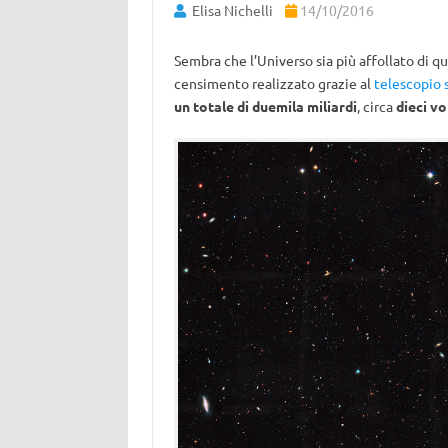
Elisa Nichelli
14/10/2016
Sembra che l’Universo sia più affollato di 
censimento realizzato grazie al
telescopio 
un totale di duemila miliardi
, circa
dieci vo