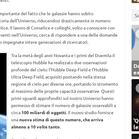
importante del fatto che le galassie hanno subito
S
 storia dell’Universo, riducendosi drasticamente in numero
ice. Il lavoro di Conselice e colleghi, volto a conoscere con
esenti nell’Universo, cerca di rispondere a una delle domande
 impegnate intere generazioni di ricercatori.
Tra la metà degli anni Novanta e i primi del Duemila il
telescopio Hubble ha realizzato due osservazioni
Da
profonde del cielo: l’Hubble Deep Field e l’Hubble
e
Ultra Deep Field, acquisiti puntando nella stessa
regione di cielo per diverse ore, portando lo strumento
al massimo delle proprie capacità osservative. Questi
primi sguardi approfonditi sul nostro Universo hanno
permesso di stimare il numero di galassie osservabili a
circa
100 miliardi di oggetti
. Il nuovo studio fornisce
una
nuova stima di questo numero, che arriva
‘Q
l
almeno a 10 volte tanto
.