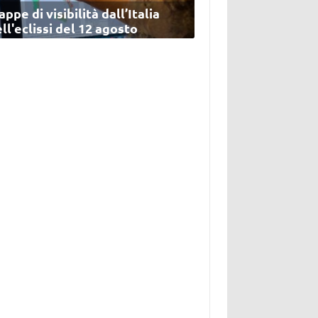
ppe di visibilità dall’Italia
ll'eclissi del 12 agosto