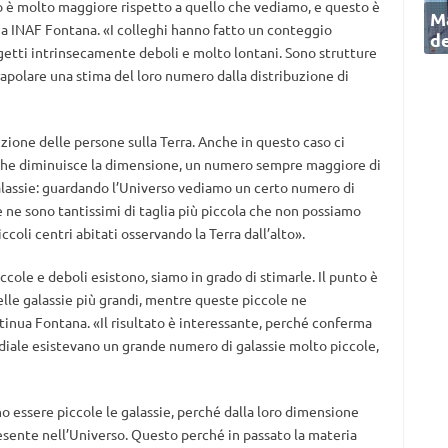
so è molto maggiore rispetto a quello che vediamo, e questo è
Ma
ia INAF Fontana. «I colleghi hanno fatto un conteggio
de
getti intrinsecamente deboli e molto lontani. Sono strutture
polare una stima del loro numero dalla distribuzione di
zione delle persone sulla Terra. Anche in questo caso ci
che diminuisce la dimensione, un numero sempre maggiore di
galassie: guardando l’Universo vediamo un certo numero di
 ne sono tantissimi di taglia più piccola che non possiamo
li centri abitati osservando la Terra dall’alto».
ole e deboli esistono, siamo in grado di stimarle. Il punto è
elle galassie più grandi, mentre queste piccole ne
ua Fontana. «Il risultato è interessante, perché conferma
diale esistevano un grande numero di galassie molto piccole,
 essere piccole le galassie, perché dalla loro dimensione
esente nell’Universo. Questo perché in passato la materia