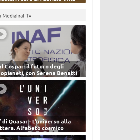
u MediaInaf Tv
l Cospar: il futuro degli
sopianeti, con Serena Benatti
’ di Quasar - L'universo alla
ettera. Alfabeto cosmico