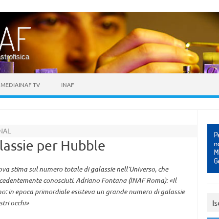
astrofisica
MEDIAINAF TV
INAF
NAL
alassie per Hubble
va stima sul numero totale di galassie nell’Universo, che
 precedentemente conosciuti. Adriano Fontana (INAF Roma): «Il
o: in epoca primordiale esisteva un grande numero di galassie
Is
stri occhi»