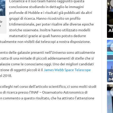
Conselice e il suo team hanno raggiunto questa
conclusione studiando in dettaglio le immagini
profonde di Hubble e i risultati già pubblicati da altri
gruppi di ricerca. Hanno ricostruito un profilo
le
tridimensionale, per poter risalire alle diverse epoche
a
Al
storiche osservate. Inoltre hanno utilizzato modelli
matematici grazie ai quali hanno potuto dedurre
tualmente non visibili dai telescopi a nostra disposizione.
rcento delle galassie presenti nell’Universo sono attualmente
tratta di una miriade di piccoli addensamenti di stelle che si
galassie come le conosciamo oggi. Uno dei migliori candidati
ione di oggetti piccoli è il
James Webb Space Telescope
Tr
el 2018.
ne
 colleghi nel corso dell’articolo scientifico, ci sono molti studi
o di ricerca presso l’INAF – Osservatorio Astronomico di
 commento a questo risultato, che ha attirato l’attenzione