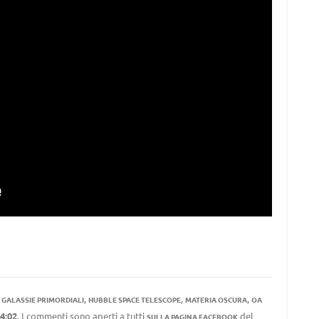
,
,
,
,
GALASSIE PRIMORDIALI
HUBBLE SPACE TELESCOPE
MATERIA OSCURA
OA
4:02
. I commenti sono aperti a tutti
del
SULLA PAGINA FACEBOOK