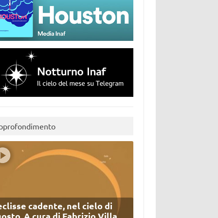
pprofondimento
eclisse cadente, nel cielo di
osto. A cura di Fabrizio Villa