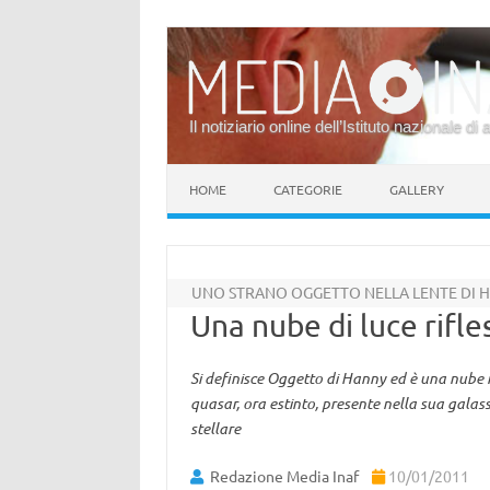
Il notiziario online dell’Istituto nazionale di 
Vai al contenuto
HOME
CATEGORIE
GALLERY
UNO STRANO OGGETTO NELLA LENTE DI 
Una nube di luce rifle
Si definisce Oggetto di Hanny ed è una nube in
quasar, ora estinto, presente nella sua galass
stellare
Redazione Media Inaf
10/01/2011