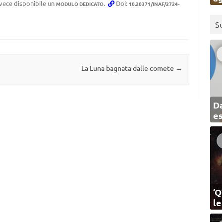
invece disponibile un
.
Doi:
MODULO DEDICATO
10.20371/INAF/2724-
S
La Luna bagnata dalle comete
→
Da
e
‘Q
l