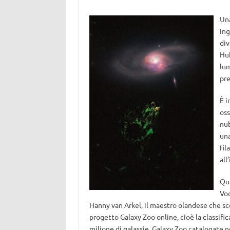
Una
ing
div
Hub
lum
pre
È i
oss
nub
una
fil
all
Qua
Voo
Hanny van Arkel, il maestro olandese che sco
progetto Galaxy Zoo online, cioè la classific
milione di galassie. Galaxy Zoo catalogate n