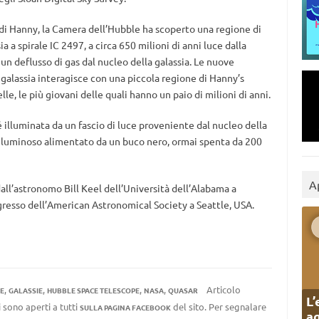
di Hanny, la Camera dell’Hubble ha scoperto una regione di
ia a spirale IC 2497, a circa 650 milioni di anni luce dalla
un deflusso di gas dal nucleo della galassia. Le nuove
 galassia interagisce con una piccola regione di Hanny’s
, le più giovani delle quali hanno un paio di milioni di anni.
 illuminata da un fascio di luce proveniente dal nucleo della
o luminoso alimentato da un buco nero, ormai spenta da 200
A
dall’astronomo Bill Keel dell’Università dell’Alabama a
ngresso dell’American Astronomical Society a Seattle, USA.
,
,
,
,
Articolo
E
GALASSIE
HUBBLE SPACE TELESCOPE
NASA
QUASAR
L’
 sono aperti a tutti
del sito. Per segnalare
SULLA PAGINA FACEBOOK
ag