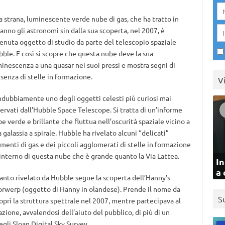
 strana, luminescente verde nube di gas, che ha tratto in
anno gli astronomi sin dalla sua scoperta, nel 2007, è
enuta oggetto di studio da parte del telescopio spaziale
ble. E così si scopre che questa nube deve la sua
inescenza a una quasar nei suoi pressi e mostra segni di
senza di stelle in formazione.
V
ndubbiamente uno degli oggetti celesti più curiosi mai
ervati dall’Hubble Space Telescope. Si tratta di un’informe
e verde e brillante che fluttua nell’oscurità spaziale vicino a
 galassia a spirale. Hubble ha rivelato alcuni “delicati”
amenti di gas e dei piccoli agglomerati di stelle in formazione
’interno di questa nube che è grande quanto la Via Lattea.
In
a 
nto rivelato da Hubble segue la scoperta dell’Hanny’s
rwerp (oggetto di Hanny in olandese). Prende il nome da
S
prì la struttura spettrale nel 2007, mentre partecipava al
azione, avvalendosi dell’aiuto del pubblico, di più di un
egli Sloan Digital Sky Survey.