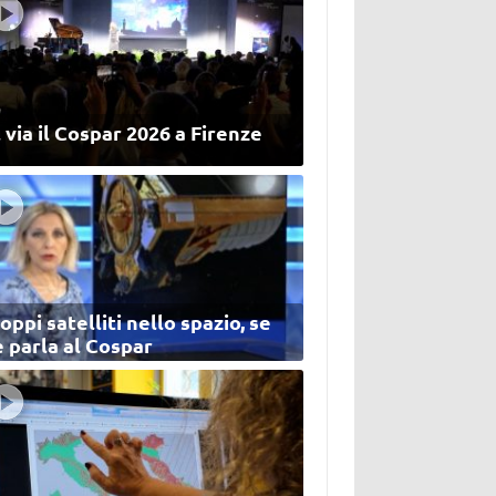
 via il Cospar 2026 a Firenze
oppi satelliti nello spazio, se
 parla al Cospar