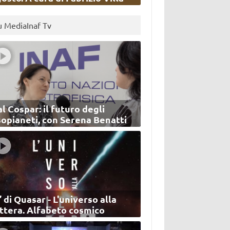
u MediaInaf Tv
l Cospar: il futuro degli
sopianeti, con Serena Benatti
’ di Quasar - L'universo alla
ettera. Alfabeto cosmico