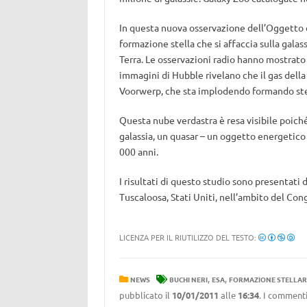
In questa nuova osservazione dell’Oggetto 
formazione stella che si affaccia sulla galass
Terra. Le osservazioni radio hanno mostrato 
immagini di Hubble rivelano che il gas della
Voorwerp, che sta implodendo formando stelle
Questa nube verdastra è resa visibile poiché
galassia, un quasar – un oggetto energetic
000 anni.
I risultati di questo studio sono presentati 
Tuscaloosa, Stati Uniti, nell’ambito del Co
LICENZA PER IL RIUTILIZZO DEL TESTO:
,
,
NEWS
BUCHI NERI
ESA
FORMAZIONE STELLAR
pubblicato il
10/01/2011
alle
16:34
. I commenti