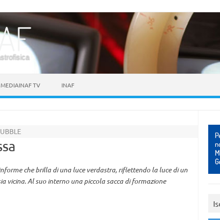
astrofisica
MEDIAINAF TV
INAF
HUBBLE
ssa
forme che brilla di una luce verdastra, riflettendo la luce di un
ia vicina. Al suo interno una piccola sacca di formazione
Is