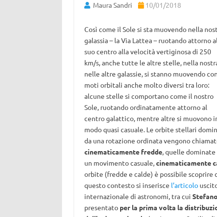
Maura Sandri
10/01/2018
Così come il Sole si sta muovendo nella nos
galassia – la Via Lattea – ruotando attorno a
suo centro alla velocità vertiginosa di 250
km/s, anche tutte le altre stelle, nella nostr
nelle altre galassie, si stanno muovendo co
moti orbitali anche molto diversi tra loro:
alcune stelle si comportano come il nostro
Sole, ruotando ordinatamente attorno al
centro galattico, mentre altre si muovono i
modo quasi casuale. Le orbite stellari domi
da una rotazione ordinata vengono chiama
cinematicamente fredde
, quelle dominate
un movimento casuale,
cinematicamente c
orbite (fredde e calde) è possibile scoprire
questo contesto si inserisce
l’articolo
uscito
internazionale di astronomi, tra cui
Stefano
presentato
per la prima volta la distribuzi