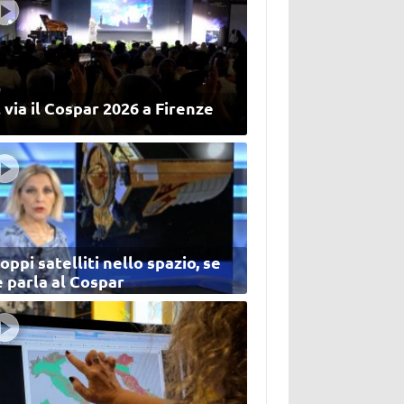
 via il Cospar 2026 a Firenze
oppi satelliti nello spazio, se
 parla al Cospar