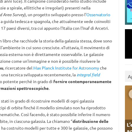
 di anni luce). Il campione considerato nello studio include
sie a spirale, ellittiche e irregolari) presenti nella
ld Area Survey
), un progetto sviluppato presso l’
Osservatorio
 a guida tedesca e spagnola, che attualmente vede coinvolti
17 paesi diversi, tra cui appunto l’Italia con l’Inaf di Arcetri.
n libro che racchiude la storia della galassia stessa, dove sono
ll’ambiente in cui sono cresciute. «Tuttavia, il movimento di
assia esterna non è direttamente osservabile. Le galassie
azione come un’immagine e non è possibile risolvere le
hu
, ricercatore del
Max Planck Institute for Astronomy
che
za una tecnica sviluppata recentemente, la
integral field
A
to potente perché in grado di
fornire contemporaneamente
ormazioni spettroscopiche
.
 stati in grado di ricostruire modelli di ogni galassia
 tipi di orbite finché il modello simulato non ha riprodotto
ematiche. Così facendo, è stato possibile inferire il numero
rbite, in ciascuna galassia. La chiamano “
distribuzione delle
L’
m ha costruito modelli per tutte e 300 le galassie, che possono
ag