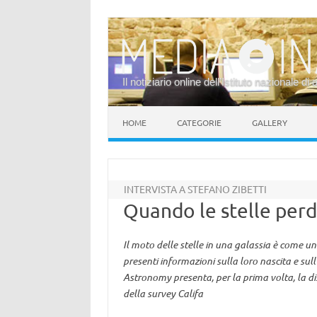
Il notiziario online dell’Istituto nazionale di 
Vai al contenuto
HOME
CATEGORIE
GALLERY
INTERVISTA A STEFANO ZIBETTI
Quando le stelle perd
Il moto delle stelle in una galassia è come un
presenti informazioni sulla loro nascita e sul
Astronomy presenta, per la prima volta, la dis
della survey Califa