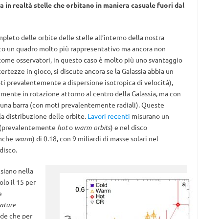
a in realtà stelle che orbitano in maniera casuale fuori dal
to delle orbite delle stelle all’interno della nostra
sto un quadro molto più rappresentativo ma ancora non
 come osservatori, in questo caso è molto più uno svantaggio
ertezze in gioco, si discute ancora se la Galassia abbia un
ti prevalentemente a dispersione isotropica di velocità),
mente in rotazione attorno al centro della Galassia, ma con
 una barra (con moti prevalentemente radiali). Queste
la distribuzione delle orbite.
Lavori recenti
misurano un
 (prevalentemente
hot
o
warm orbits
) e nel disco
anche
warm
) di 0.18, con 9 miliardi di masse solari nel
disco.
siano nella
olo il 15 per
e
ature
vede che per