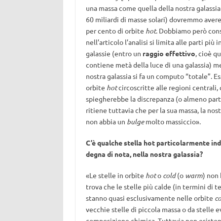
una massa come quella della nostra galassia 
60 miliardi di masse solari) dovremmo avere 
per cento di orbite
hot
. Dobbiamo però con
nell’articolo l’analisi si limita alle parti più 
galassie (entro un
raggio effettivo
, cioè q
contiene metà della luce di una galassia) m
nostra galassia si fa un computo “totale”. E
orbite
hot
circoscritte alle regioni centrali,
spiegherebbe la discrepanza (o almeno parte 
ritiene tuttavia che per la sua massa, la nost
non abbia un
bulge
molto massiccio».
C’è qualche stella hot particolarmente ind
degna di nota, nella nostra galassia?
«Le stelle in orbite
hot
o
cold
(o
warm
) non 
trova che le stelle più calde (in termini di 
stanno quasi esclusivamente nelle orbite
co
vecchie stelle di piccola massa o da stelle e
composizione chimica. Tuttavia non esistono