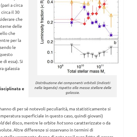
(pari a circa
circa il 30
siderare che
interne delle
uello che
entre per la
ssendo le
 questo
di essa). Si
ra galassia
Distribuzione dei componenti orbitali (indicati
nella legenda) rispetto alla massa stellare delle
isciplinata e
galassie.
hanno di per sé notevoli peculiarità, ma statisticamente si
temperatura superficiale in questo caso, quindi giovani)
ld
del disco, mentre le orbite
hot
sono caratterizzate o da
volute. Altre differenze si osservano in termini di
 stelle veramente degne di nota per il puro fatto di essere