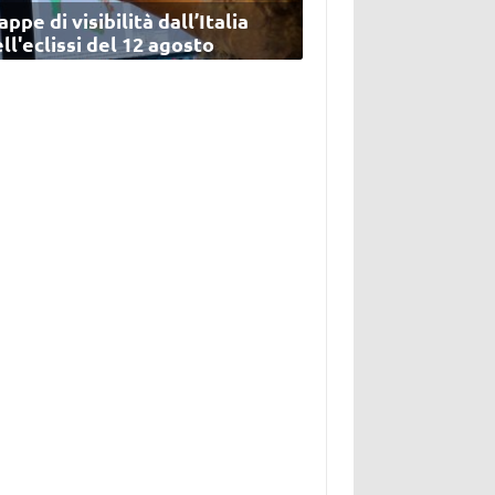
ppe di visibilità dall’Italia
ll'eclissi del 12 agosto