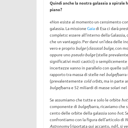
Quindi anche la nostra galassia a spirale h
piano?
«Non esiste al momento un censimento comple
galassia. La missione
Gaia
di Esa ci darà pre
completo: essere all’interno della Galassia,
che un vantaggio. Per darvi un’idea delle inc
vero e proprio
bulge
(
classical bulge
, con mo
oppure uno
pseudo-bulge
(stelle prevalente
significativi moti caotici) o semplicemente
incertezze vanno in parallelo con quelle sul
rapporto tra massa di stelle nel
bulge
/barra
(prevalentemente
cold orbits
, ma in parte 
bulge
/barra e 52 miliardi di masse solari nel 
Se assumiamo che tutte e solo le orbite
hot
componente di
bulge
/barra, ricaviamo che s
cento delle orbite della galassia sono
hot
. S
confrontiamo con la figura dell’articolo di
N
Astronomy
[riportata qui accanto,
ndr
], si 