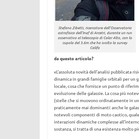
Stefano Zibetti, ricercatore dell’Osservatorio
astrofisico dell’Inaf di Arcetri, durante un run
osservativo al telescopio di Calar Alto, con la
cupola del 3.6m che ha svolto la survey
Califa
da questo articolo?
«L’assoluta novità dell’analisi pubblicata ri
dinamica in grandi famiglie orbitali per un
locale, cosa che fornisce un punto di rifer
evoluzione delle galassie. La cosa più notevo
(stelle che si muovono ordinatamente in un 
praticamente mai dominanti: anche le galass
notevoli componenti di moto caotico, quale ri
interazioni dinamiche complesse all’interno d
sostanza, si tratta di una esistenza molto più