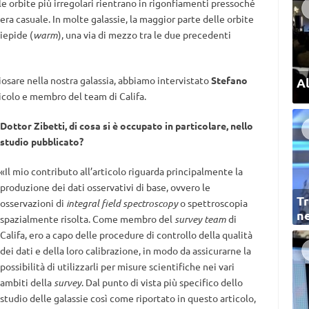
e orbite più irregolari rientrano in rigonfiamenti pressoché
iera casuale. In molte galassie, la maggior parte delle orbite
iepide (
warm
), una via di mezzo tra le due precedenti
riosare nella nostra galassia, abbiamo intervistato
Stefano
Al
rticolo e membro del team di Califa.
Dottor Zibetti, di cosa si è occupato in particolare, nello
studio pubblicato?
«Il mio contributo all’articolo riguarda principalmente la
produzione dei dati osservativi di base, ovvero le
Tr
osservazioni di
integral field spectroscopy
o spettroscopia
ne
spazialmente risolta. Come membro del
survey team
di
Califa, ero a capo delle procedure di controllo della qualità
dei dati e della loro calibrazione, in modo da assicurarne la
possibilità di utilizzarli per misure scientifiche nei vari
ambiti della
survey
. Dal punto di vista più specifico dello
studio delle galassie così come riportato in questo articolo,