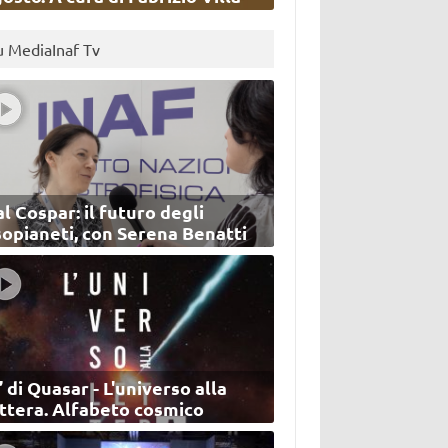
u MediaInaf Tv
l Cospar: il futuro degli
sopianeti, con Serena Benatti
’ di Quasar - L'universo alla
ettera. Alfabeto cosmico