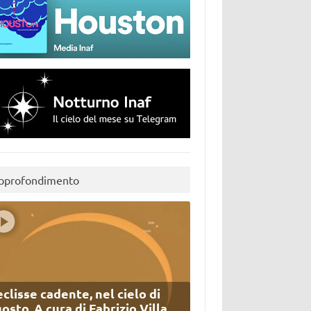
pprofondimento
eclisse cadente, nel cielo di
osto. A cura di Fabrizio Villa