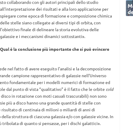
sto collaborando con gli autori principali dello studio
Ma
all’interpretazione dei risultati e alla loro applicazione per
de
spiegare come epoca di formazione e composizione chimica
delle stelle siano collegate ai diversi tipi di orbita, con
l’obiettivo finale di delineare la storia evolutiva delle
galassie e i meccanismi dinamici sottostanti».
Qual è la conclusione più importante che si può evincere
siede nel fatto di avere eseguito l’analisi e la decomposizione
 grande campione rappresentativo di galassie nell’Universo
imento fondamentale per i modelli numerici di formazione ed
le dal punto di vista “qualitativo” è il fatto che le orbite
cold
disco in rotazione con moti casuali trascurabili) non sono
ie più a disco hanno una grande quantità di stelle con
sultato di centinaia di milioni o miliardi di anni di
ella struttura di ciascuna galassia e/o con galassie vicine. In
 tribolata di quanto si pensasse, per i dischi galattici».