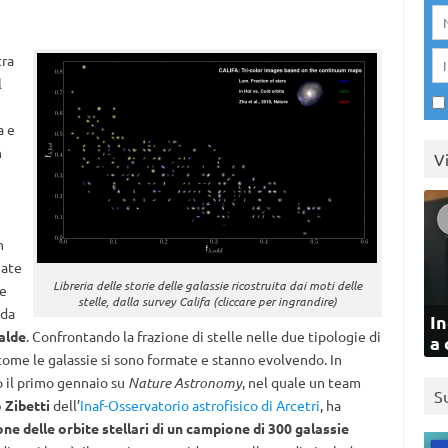
tra
l
a e
n
V
n
nate
Libreria delle storie delle galassie ricostruita dai moti delle
te
stelle, dalla survey Califa (cliccare per ingrandire)
 da
In
alde
. Confrontando la frazione di stelle nelle due tipologie di
a 
 come le galassie si sono formate e stanno evolvendo. In
 il primo gennaio su
Nature Astronomy
, nel quale un team
S
 Zibetti
dell’
Inaf-Osservatorio astrofisico di Arcetri
, ha
one delle orbite stellari di un campione di 300 galassie