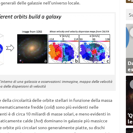
generali delle galassie nell’universo locale.
S
Da
e
ll’interno di una galassia e osservazioni: immagine, mappa delle velocità
 delle dispersioni di velocità
 della circolarità delle orbite stellari in funzione della massa
i cinematicamente fredde (
cold
) sono più evidenti nelle
enti è di circa 10 miliardi di masse solari, e meno evidenti in
‘Q
ematicamente calde (
hot
) dominano in galassie più massicce
l
 le orbite più circolari sono generalmente piatte, su dischi