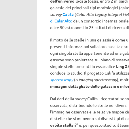
dell’universo locale
(ossia, entro 2 miliardi
galassie dei principali tipi morfologici (galas
survey
Califa
(
Calar Alto Legacy Integral Fie
di Calar Alto
da un consorzio internazionale
oltre 90 astronomi in 25 istituti di ricerca di 
Il moto delle stelle in una galassia è come u
presenti informazioni sulla loro nascita e su
ogni singola stella appartenente ad una gal
esterne sono proiettate sul piano di osserv
singole stelle presenti in essa», dice
Ling Z
conduce lo studio. Il progetto Califa utiliz
spectroscopy
(o
imaging spectroscopy
), mol
immagini dettagliate delle galassie e inf
Dai dati della
survey
Califa i ricercatori sono
osservata, distribuendo le stelle nei diversi
l’immagine osservata e le relative mappe cin
di stelle che si muovono sui diversi tipi di o
orbite stellari
” e, per questo studio, il tea