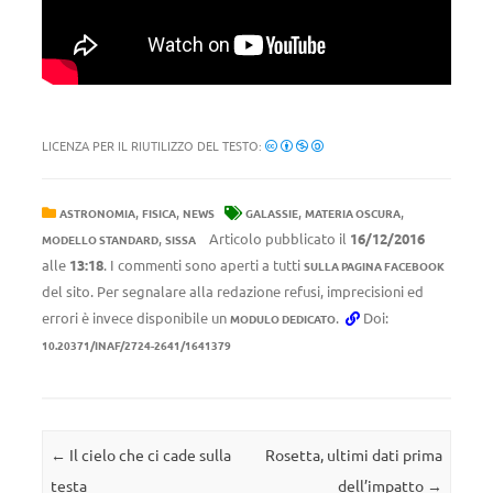
LICENZA PER IL RIUTILIZZO DEL TESTO:
,
,
,
,
ASTRONOMIA
FISICA
NEWS
GALASSIE
MATERIA OSCURA
,
Articolo pubblicato il
16/12/2016
MODELLO STANDARD
SISSA
alle
13:18
. I commenti sono aperti a tutti
SULLA PAGINA FACEBOOK
del sito. Per segnalare alla redazione refusi, imprecisioni ed
errori è invece disponibile un
.
Doi:
MODULO DEDICATO
10.20371/INAF/2724-2641/1641379
Navigazione articolo
←
Il cielo che ci cade sulla
Rosetta, ultimi dati prima
testa
dell’impatto
→