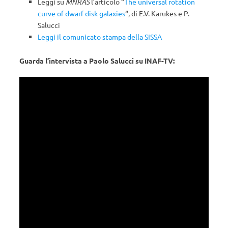
Leggi su
MNRAS
l’articolo “
The universal rotation
curve of dwarf disk galaxies
“, di E.V. Karukes e P.
Salucci
Leggi il comunicato stampa della SISSA
Guarda l’intervista a Paolo Salucci su INAF-TV: