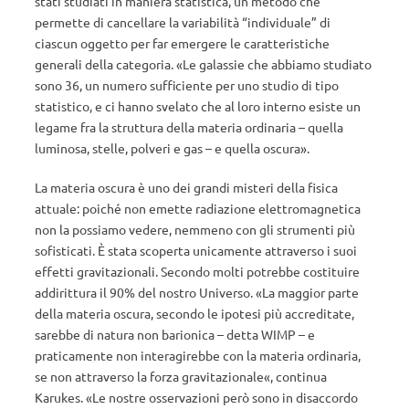
stati studiati in maniera statistica, un metodo che
permette di cancellare la variabilità “individuale” di
ciascun oggetto per far emergere le caratteristiche
generali della categoria. «Le galassie che abbiamo studiato
sono 36, un numero sufficiente per uno studio di tipo
statistico, e ci hanno svelato che al loro interno esiste un
legame fra la struttura della materia ordinaria – quella
luminosa, stelle, polveri e gas – e quella oscura».
La materia oscura è uno dei grandi misteri della fisica
attuale: poiché non emette radiazione elettromagnetica
non la possiamo vedere, nemmeno con gli strumenti più
sofisticati. È stata scoperta unicamente attraverso i suoi
effetti gravitazionali. Secondo molti potrebbe costituire
addirittura il 90% del nostro Universo. «La maggior parte
della materia oscura, secondo le ipotesi più accreditate,
sarebbe di natura non barionica – detta WIMP – e
praticamente non interagirebbe con la materia ordinaria,
se non attraverso la forza gravitazionale«, continua
Karukes. «Le nostre osservazioni però sono in disaccordo