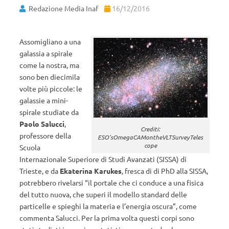
Redazione Media Inaf
16/12/2016
Assomigliano a una
galassia a spirale
come la nostra, ma
sono ben diecimila
volte più piccole: le
galassie a mini-
spirale studiate da
Paolo Salucci
,
Crediti:
professore della
ESO’sOmegaCAMontheVLTSurveyTeles
cope
Scuola
Internazionale Superiore di Studi Avanzati (SISSA) di
Trieste, e da
Ekaterina Karukes
, fresca di di PhD alla SISSA,
potrebbero rivelarsi “il portale che ci conduce a una fisica
del tutto nuova, che superi il modello standard delle
particelle e spieghi la materia e l’energia oscura”, come
commenta Salucci. Per la prima volta questi corpi sono