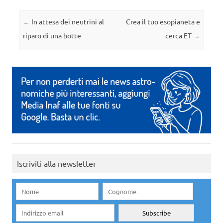
Navigazione articolo
←
In attesa dei neutrini al
Crea il tuo esopianeta e
riparo di una botte
cerca ET
→
Iscriviti alla newsletter