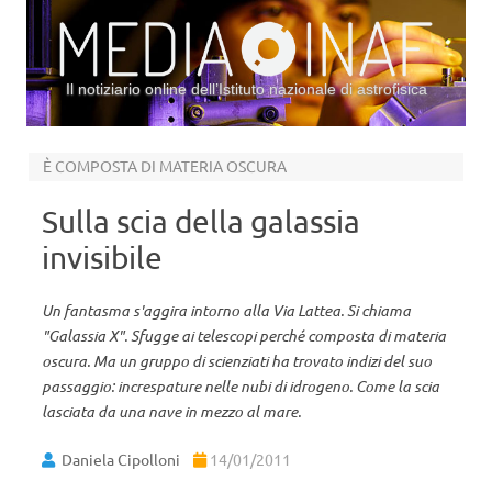
Il notiziario online dell’Istituto nazionale di astrofisica
Vai al contenuto
È COMPOSTA DI MATERIA OSCURA
Sulla scia della galassia
invisibile
Un fantasma s'aggira intorno alla Via Lattea. Si chiama
"Galassia X". Sfugge ai telescopi perché composta di materia
oscura. Ma un gruppo di scienziati ha trovato indizi del suo
passaggio: increspature nelle nubi di idrogeno. Come la scia
lasciata da una nave in mezzo al mare.
Daniela Cipolloni
14/01/2011