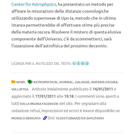
Center for Astrophysics,
ha presentato un metodo per
affinare le misurazioni delle distanze cosmologiche
utilizzando supernovae di tipo Ia, metodo che in ultima
istanza permetterebbe di effettuare stime più precise
della materia oscura. Risolvere il mistero di questa elusiva
componente dell’Universo, c’è da scommetterci, sarà
l’ossessione dell’astrofisica del prossimo decennio.
LICENZA PER IL RIUTILIZZO DEL TESTO:
,
,
,
NEWS
ASTROPHYSICAL JOURNAL
GALASSIE
MATERIA OSCURA
Articolo inizialmente pubblicato il
14/01/2011
e
VIA LATTEA
aggiornato il
17/01/2011
alle
15:18
. I commenti sono aperti a
tutti
del sito. Per segnalare alla
SULLA PAGINA FACEBOOK
redazione refusi, imprecisioni ed errori è invece disponibile un
.
Doi:
MODULO DEDICATO
10.20371/INAF/2724-2641/10093