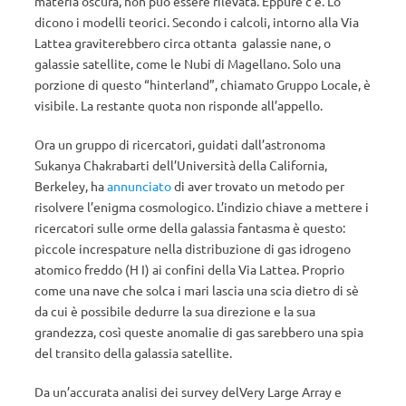
materia oscura, non può essere rilevata. Eppure c’è. Lo
dicono i modelli teorici. Secondo i calcoli, intorno alla Via
Lattea graviterebbero circa ottanta galassie nane, o
galassie satellite, come le Nubi di Magellano. Solo una
porzione di questo “hinterland”, chiamato Gruppo Locale, è
visibile. La restante quota non risponde all’appello.
Ora un gruppo di ricercatori, guidati dall’astronoma
Sukanya Chakrabarti dell’Università della California,
Berkeley, ha
annunciato
di aver trovato un metodo per
risolvere l’enigma cosmologico. L’indizio chiave a mettere i
ricercatori sulle orme della galassia fantasma è questo:
piccole increspature nella distribuzione di gas idrogeno
atomico freddo (H I) ai confini della Via Lattea. Proprio
come una nave che solca i mari lascia una scia dietro di sè
da cui è possibile dedurre la sua direzione e la sua
grandezza, così queste anomalie di gas sarebbero una spia
del transito della galassia satellite.
Da un’accurata analisi dei survey delVery Large Array e