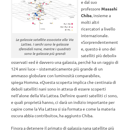
e dal suo
professore
Masashi
Chiba
, insieme a
molti altri
ricercatori a livello
internazionale.
Le galassie satellite associate alla Via
«Sorprendentement
Lattea. I cerchi sono le galassie
e, questo è uno dei
sferoidali nane, mentre i quadrati
sono le galassie più grandi
satelliti più deboli»
osservati «ed è davvero una galassia, perché ha un raggio di
124 anni luce – sistematicamente più grande di un
ammasso globulare con luminosità comparabile»,
spiega Homma. «Questa scoperta implica che centinaia di
deboli satelliti nani sono in attesa di essere scoperti
nell’alone della Via Lattea. Definire quanti satelliti ci sono,
e quali proprietà hanno, ci darà un indizio importante per
capire come la Via Lattea si sia formata e come la materia
oscura abbia contribuito», ha aggiunto Chiba.
Finora a detenere il primato di galassia nana satellite più