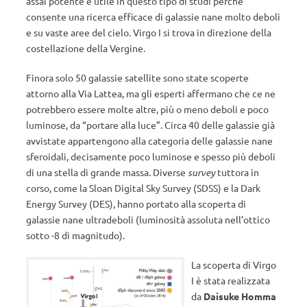
assai potente e utile in questo tipo di studi perché
consente una ricerca efficace di galassie nane molto deboli
e su vaste aree del cielo. Virgo I si trova in direzione della
costellazione della Vergine.
Finora solo 50 galassie satellite sono state scoperte
attorno alla Via Lattea, ma gli esperti affermano che ce ne
potrebbero essere molte altre, più o meno deboli e poco
luminose, da “portare alla luce”. Circa 40 delle galassie già
avvistate appartengono alla categoria delle galassie nane
sferoidali, decisamente poco luminose e spesso più deboli
di una stella di grande massa. Diverse
survey
tuttora in
corso, come la Sloan Digital Sky Survey (SDSS) e la Dark
Energy Survey (DES), hanno portato alla scoperta di
galassie nane ultradeboli (luminosità assoluta nell’ottico
sotto -8 di magnitudo).
La scoperta di Virgo
I è stata realizzata
da
Daisuke Homma