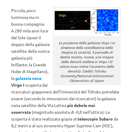
Piccola, poco
luminosa ma in
buona compagnia.
A 280 mila anni luce
dal Sole (quasi il
La posizione della galassia Virgo I in
doppio della galassia
direzione della costellazione della
satellite della nostra
Vergine (a sinistra). Il pannello di
destra mostra, invece, una mappa
galassia più
della densità stellare in Virgo I (il
brillante, la Grande
colore rosso indica l’aumento della
Nube di Magellano),
densità). Crediti: Tohoku
University/National Astronomical
la
galassia nana
Observation of Japan
Virgo I
scoperta dai
ricercatori giapponesi dell’Università del Tōhoku potrebbe
essere (secondo le misurazioni dai ricercatori) la galassia
nana satellite della Via Lattea
più debole mai
osservata
(magnitudo assoluta di -0,8 nell’ottico). La
scoperta è stata realizzata grazie al
telescopio Subaro
da
8,2 metri e al suo strumento Hyper Suprime-Cam (HSC),