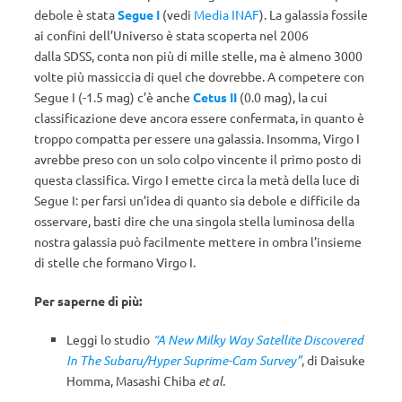
debole è stata
Segue I
(vedi
Media INAF
). La galassia fossile
ai confini dell’Universo è stata scoperta nel 2006
dalla SDSS, conta non più di mille stelle, ma è almeno 3000
volte più massiccia di quel che dovrebbe. A competere con
Segue I (-1.5 mag) c’è anche
Cetus II
(0.0 mag), la cui
classificazione deve ancora essere confermata, in quanto è
troppo compatta per essere una galassia. Insomma, Virgo I
avrebbe preso con un solo colpo vincente il primo posto di
questa classifica. Virgo I emette circa la metà della luce di
Segue I: per farsi un’idea di quanto sia debole e difficile da
osservare, basti dire che una singola stella luminosa della
nostra galassia può facilmente mettere in ombra l’insieme
di stelle che formano Virgo I.
Per saperne di più:
Leggi lo studio
“A New Milky Way Satellite Discovered
In The Subaru/Hyper Suprime-Cam Survey”
, di
Daisuke
Homma
,
Masashi Chiba
et al.