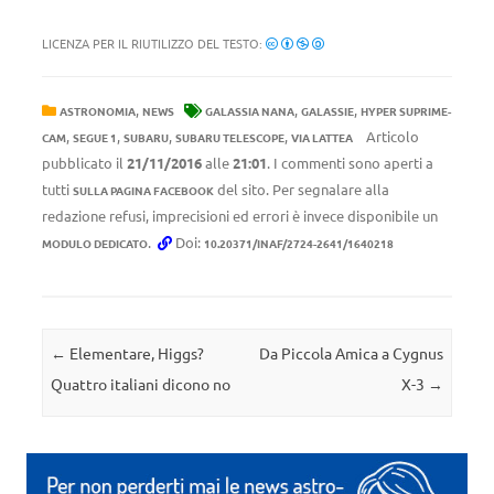
LICENZA PER IL RIUTILIZZO DEL TESTO:
,
,
,
ASTRONOMIA
NEWS
GALASSIA NANA
GALASSIE
HYPER SUPRIME-
,
,
,
,
Articolo
CAM
SEGUE 1
SUBARU
SUBARU TELESCOPE
VIA LATTEA
pubblicato il
21/11/2016
alle
21:01
. I commenti sono aperti a
tutti
del sito. Per segnalare alla
SULLA PAGINA FACEBOOK
redazione refusi, imprecisioni ed errori è invece disponibile un
.
Doi:
MODULO DEDICATO
10.20371/INAF/2724-2641/1640218
Navigazione articolo
←
Elementare, Higgs?
Da Piccola Amica a Cygnus
Quattro italiani dicono no
X-3
→