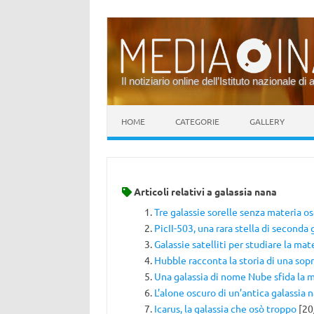
Il notiziario online dell’Istituto nazionale di 
Vai al contenuto
HOME
CATEGORIE
GALLERY
Articoli relativi a
galassia nana
Tre galassie sorelle senza materia o
PicII-503, una rara stella di seconda
Galassie satelliti per studiare la mat
Hubble racconta la storia di una sop
Una galassia di nome Nube sfida la 
L’alone oscuro di un’antica galassia 
Icarus, la galassia che osò troppo
[20