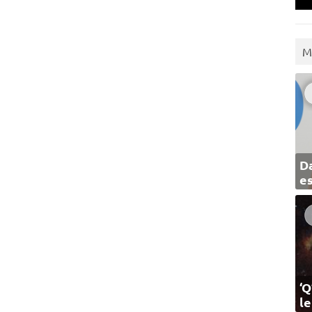
M
Da
e
‘Q
l