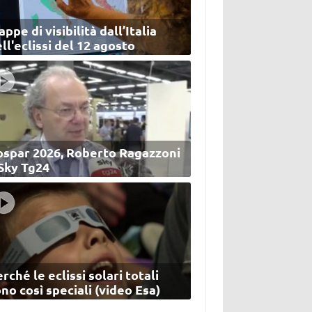
ppe di visibilità dall’Italia
ll'eclissi del 12 agosto
ospar 2026, Roberto Ragazzoni
 Sky Tg24
rché le eclissi solari totali
no così speciali (video Esa)