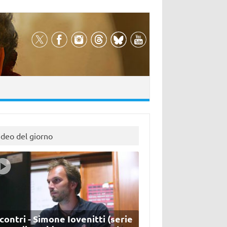
ideo del giorno
contri - Simone Iovenitti (serie