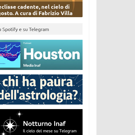
eclisse cadente, nel cielo di
osto. A cura di Fabrizio Villa
u Spotify e su Telegram