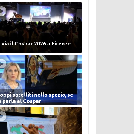
 via il Cospar 2026 a Firenze
oppi satelliti nello spazio, se
 parla al Cospar