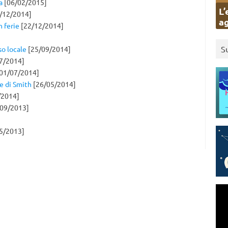
a
[06/02/2015]
L’
/12/2014]
ag
n ferie
[22/12/2014]
S
so locale
[25/09/2014]
7/2014]
01/07/2014]
be di Smith
[26/05/2014]
/2014]
09/2013]
5/2013]