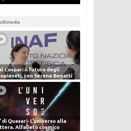
ultimedia
l Cospar: il futuro degli
sopianeti, con Serena Benatti
’ di Quasar - L'universo alla
ettera. Alfabeto cosmico