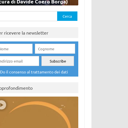
cura di Davide Coero Borga)
rca
er ricevere la newsletter
Do il consenso al trattamento dei dati
pprofondimento