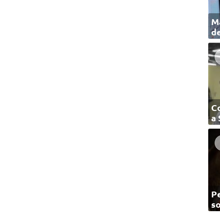
Ma
de
C
a
Pe
so