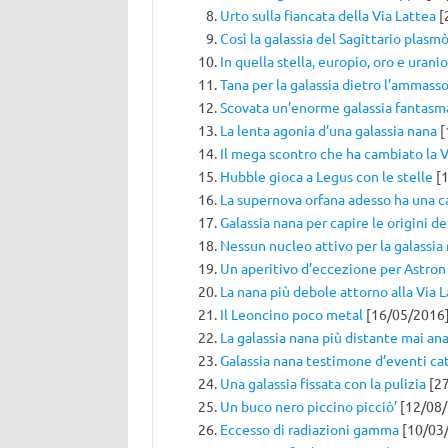
Urto sulla fiancata della Via Lattea
[
Così la galassia del Sagittario plasmò
In quella stella, europio, oro e urani
Tana per la galassia dietro l’ammasso
Scovata un’enorme galassia fantasm
La lenta agonia d’una galassia nana
[
Il mega scontro che ha cambiato la V
Hubble gioca a Legus con le stelle
[1
La supernova orfana adesso ha una c
Galassia nana per capire le origini de
Nessun nucleo attivo per la galassia
Un aperitivo d’eccezione per Astron
La nana più debole attorno alla Via 
Il Leoncino poco metal
[16/05/2016
La galassia nana più distante mai ana
Galassia nana testimone d’eventi cat
Una galassia fissata con la pulizia
[27
Un buco nero piccino picciò’
[12/08/
Eccesso di radiazioni gamma
[10/03