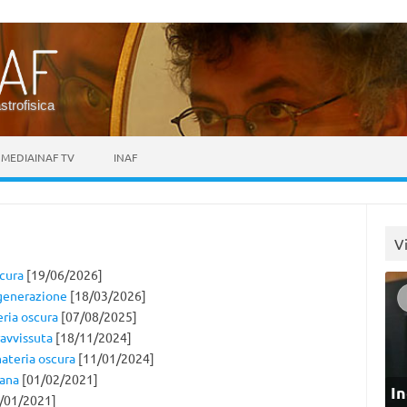
astrofisica
MEDIAINAF TV
INAF
V
scura
[19/06/2026]
 generazione
[18/03/2026]
eria oscura
[07/08/2025]
ravvissuta
[18/11/2024]
materia oscura
[11/01/2024]
nana
[01/02/2021]
In
/01/2021]