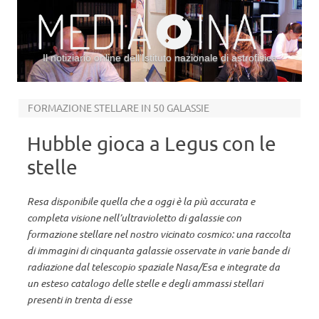
Il notiziario online dell’Istituto nazionale di astrofisica
Vai al contenuto
FORMAZIONE STELLARE IN 50 GALASSIE
Hubble gioca a Legus con le
stelle
Resa disponibile quella che a oggi è la più accurata e
completa visione nell’ultravioletto di galassie con
formazione stellare nel nostro vicinato cosmico: una raccolta
di immagini di cinquanta galassie osservate in varie bande di
radiazione dal telescopio spaziale Nasa/Esa e integrate da
un esteso catalogo delle stelle e degli ammassi stellari
presenti in trenta di esse