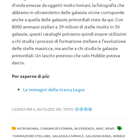
d’onda emesse da oggetti molto lontani, la fotografia che
abbiamo in ultravioletto delle galassie vicine corrisponde
anche a quella delle galassie primordiali viste da qui. Con
8000 ammassi stellari e 39 milioni di stelle risolte in 50
galassie, questi cataloghi potranno quindi essere utilissimi
a chi studia i processi di formazione stellare e l’evoluzione
delle stelle massicce, ma anche a chi studia le galassie
primordiali. Un lascito prezioso che solo Hubble poteva
darci».
Per saperne di più:
Le immagini della ricerca Legus
LICENZA PER IL RIUTILIZZO DEL TESTO:
,
,
,
,
ASTRONOMIA
COMUNICATI STAMPA
IN EVIDENZA
INAF
NEWS
,
,
,
FORMAZIONE STELLARE
GALASSIA A SPIRALE
GALASSIA NANA
HUBBLE