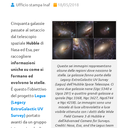
Ufficio stampa Inaf
18/05/2018
Cinquanta galassie
passate al setaccio
dal telescopio
spaziale
Hubble
di
Nasa ed Esa, per
raccogliere
informazioni
Queste sei immagini rappresentano
uniche su come si
alcune delle regioni dove nascono le
stelle. Le galassie fanno parte della
formano ed
Legacy ExtraGalactic UV Survey
evolvono le stelle
.
(Legus) dell’Hubble Space Telescope. Ci
sono due galassie nane (Ugc 5340 e
È questo l’obiettivo
Ugca 281) e quattro grandi galassie a
del progetto
Legus
spirale (Ngc 3368, Ngc 3627, Ngc6744
(Legacy
e Ngc 4258). Le immagini sono una
miscela di luce ultravioletta e luce
ExtraGalactic UV
visibile ottenuta con i datti della Wide
Survey)
portato
Field Camera 3 di Hubble e
dell’Advanced Camera for Surveys.
avanti da un gruppo
Crediti: Nasa, Esa, and the Legus team