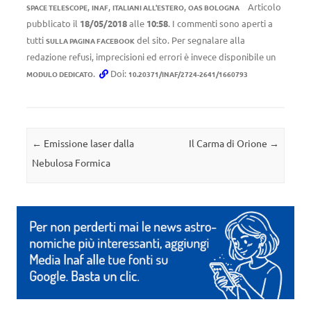
,
,
,
Articolo
SPACE TELESCOPE
INAF
ITALIANI ALL'ESTERO
OAS BOLOGNA
pubblicato il
18/05/2018
alle
10:58
. I commenti sono aperti a
tutti
del sito. Per segnalare alla
SULLA PAGINA FACEBOOK
redazione refusi, imprecisioni ed errori è invece disponibile un
.
Doi:
MODULO DEDICATO
10.20371/INAF/2724-2641/1660793
Navigazione articolo
←
Emissione laser dalla
Il Carma di Orione
→
Nebulosa Formica