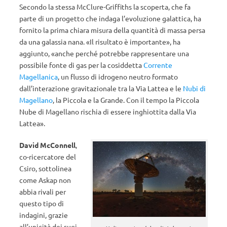
Secondo la stessa McClure-Griffiths la scoperta, che fa
parte di un progetto che indaga l’evoluzione galattica, ha
fornito la prima chiara misura della quantità di massa persa
da una galassia nana. «Il risultato è importante», ha
aggiunto, «anche perché potrebbe rappresentare una
possibile fonte di gas per la cosiddetta
Corrente
Magellanica
, un flusso di idrogeno neutro formato
dall’interazione gravitazionale tra la Via Lattea e le
Nubi di
Magellano
, la Piccola e la Grande. Con il tempo la Piccola
Nube di Magellano rischia di essere inghiottita dalla Via
Lattea».
David McConnell
,
co-ricercatore del
Csiro, sottolinea
come Askap non
abbia rivali per
questo tipo di
indagini, grazie
all’unicità dei suoi