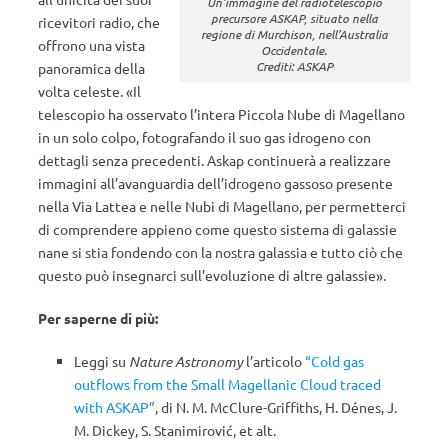
Un’immagine del radiotelescopio
precursore ASKAP, situato nella
ricevitori radio, che
regione di Murchison, nell’Australia
offrono una vista
Occidentale.
Crediti: ASKAP
panoramica della
volta celeste. «Il
telescopio ha osservato l’intera Piccola Nube di Magellano
in un solo colpo, fotografando il suo gas idrogeno con
dettagli senza precedenti. Askap continuerà a realizzare
immagini all’avanguardia dell’idrogeno gassoso presente
nella Via Lattea e nelle Nubi di Magellano, per permetterci
di comprendere appieno come questo sistema di galassie
nane si stia fondendo con la nostra galassia e tutto ciò che
questo può insegnarci sull’evoluzione di altre galassie».
Per saperne di più:
Leggi su
Nature Astronomy
l’articolo
“Cold gas
outfl
ows
from the Small Magellanic Cloud traced
with ASKAP”
, di N. M. McClure-Griffiths, H. Dénes, J.
M. Dickey, S. Stanimirović, et alt.