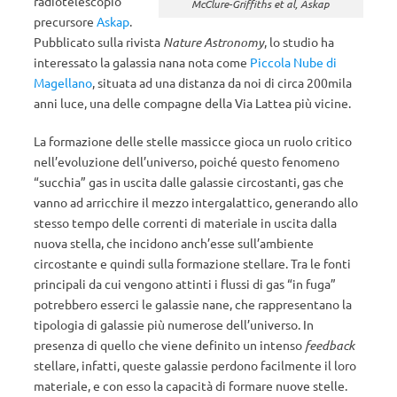
radiotelescopio
McClure-Griffiths et al, Askap
precursore
Askap
.
Pubblicato sulla rivista
Nature Astronomy
, lo studio ha
interessato la galassia nana nota come
Piccola Nube di
Magellano
, situata ad una distanza da noi di circa 200mila
anni luce, una delle compagne della Via Lattea più vicine.
La formazione delle stelle massicce gioca un ruolo critico
nell’evoluzione dell’universo, poiché questo fenomeno
“succhia” gas in uscita dalle galassie circostanti, gas che
vanno ad arricchire il mezzo intergalattico, generando allo
stesso tempo delle correnti di materiale in uscita dalla
nuova stella, che incidono anch’esse sull’ambiente
circostante e quindi sulla formazione stellare. Tra le fonti
principali da cui vengono attinti i flussi di gas “in fuga”
potrebbero esserci le galassie nane, che rappresentano la
tipologia di galassie più numerose dell’universo. In
presenza di quello che viene definito un intenso
feedback
stellare, infatti, queste galassie perdono facilmente il loro
materiale, e con esso la capacità di formare nuove stelle.