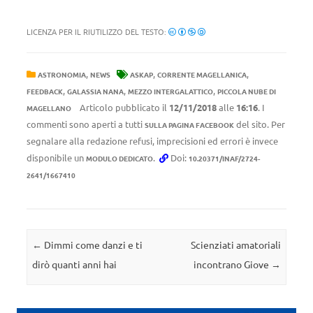
LICENZA PER IL RIUTILIZZO DEL TESTO:
,
,
,
ASTRONOMIA
NEWS
ASKAP
CORRENTE MAGELLANICA
,
,
,
FEEDBACK
GALASSIA NANA
MEZZO INTERGALATTICO
PICCOLA NUBE DI
Articolo pubblicato il
12/11/2018
alle
16:16
. I
MAGELLANO
commenti sono aperti a tutti
del sito. Per
SULLA PAGINA FACEBOOK
segnalare alla redazione refusi, imprecisioni ed errori è invece
disponibile un
.
Doi:
MODULO DEDICATO
10.20371/INAF/2724-
2641/1667410
Navigazione articolo
←
Dimmi come danzi e ti
Scienziati amatoriali
dirò quanti anni hai
incontrano Giove
→