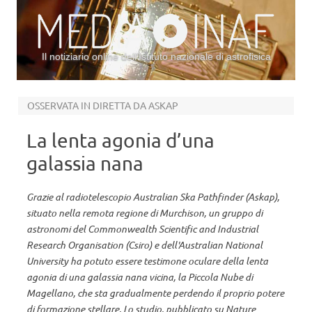
Il notiziario online dell’Istituto nazionale di astrofisica
Vai al contenuto
OSSERVATA IN DIRETTA DA ASKAP
La lenta agonia d’una
galassia nana
Grazie al radiotelescopio Australian Ska Pathfinder (Askap),
situato nella remota regione di Murchison, un gruppo di
astronomi del Commonwealth Scientific and Industrial
Research Organisation (Csiro) e dell'Australian National
University ha potuto essere testimone oculare della lenta
agonia di una galassia nana vicina, la Piccola Nube di
Magellano, che sta gradualmente perdendo il proprio potere
di formazione stellare. Lo studio, pubblicato su Nature