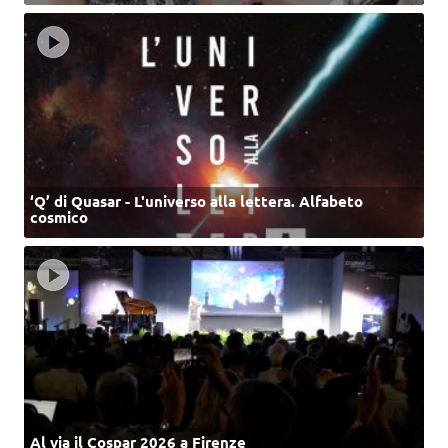
‘Q’ di Quasar - L'universo alla lettera. Alfabeto
cosmico
Al via il Cospar 2026 a Firenze