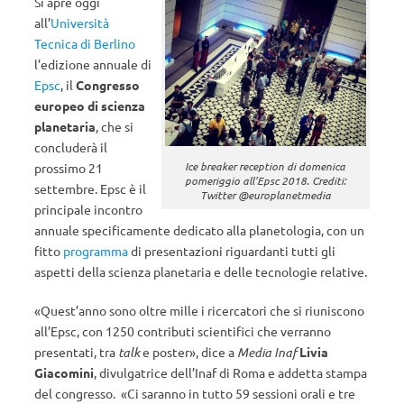
Si apre oggi
all’
Università
Tecnica di Berlino
l’edizione annuale di
Epsc
, il
Congresso
europeo di scienza
planetaria
, che si
concluderà il
Ice breaker reception di domenica
prossimo 21
pomeriggio all’Epsc 2018. Crediti:
settembre. Epsc è il
Twitter @europlanetmedia
principale incontro
annuale specificamente dedicato alla planetologia, con un
fitto
programma
di presentazioni riguardanti tutti gli
aspetti della scienza planetaria e delle tecnologie relative.
«Quest’anno sono oltre mille i ricercatori che si riuniscono
all’Epsc, con 1250 contributi scientifici che verranno
presentati, tra
talk
e poster», dice a
Media Inaf
Livia
Giacomini
, divulgatrice dell’Inaf di Roma e addetta stampa
del congresso. «Ci saranno in tutto 59 sessioni orali e tre