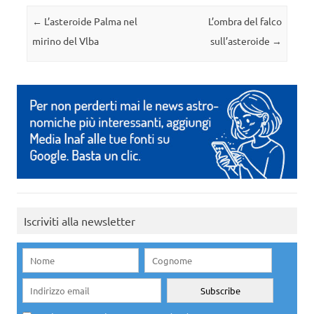
Navigazione articolo
←
L’asteroide Palma nel
L’ombra del falco
mirino del Vlba
sull’asteroide
→
Iscriviti alla newsletter