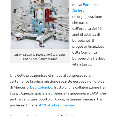
nuova
Europlanet
Society
,
un’organizzazione
che nasce
dall’eredità dei 15
anni di attivita di
Europlanet, il
progetto finanziato
dalla Comunità
Integrazione di BepiColombo. Crediti:
Europea che ha dato
Esa / Cnes / Arianespace
vita a Epsc».
Una delle protagoniste di rilievo al congresso sarà
certamente la prima missione spaziale europea nell’orbita
di Mercurio,
BepiColombo
, frutto di una collaborazione tra
l’Esa, l’Agenzia spaziale europea, e la giapponese JAXA, che
partirà dallo spazioporto di Korou, in Guiana francese, tra
poche settimane,
il 19 ottobre prossimo
.