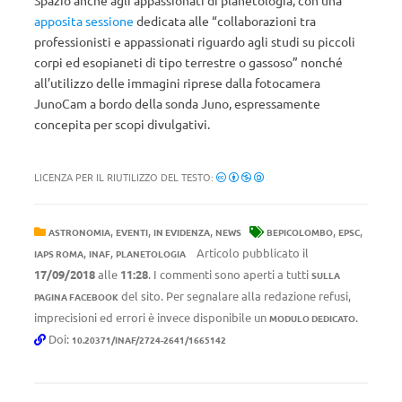
Spazio anche agli appassionati di planetologia, con una
apposita sessione
dedicata alle “collaborazioni tra
professionisti e appassionati riguardo agli studi su piccoli
corpi ed esopianeti di tipo terrestre o gassoso” nonché
all’utilizzo delle immagini riprese dalla fotocamera
JunoCam a bordo della sonda Juno, espressamente
concepita per scopi divulgativi.
LICENZA PER IL RIUTILIZZO DEL TESTO:
,
,
,
,
,
ASTRONOMIA
EVENTI
IN EVIDENZA
NEWS
BEPICOLOMBO
EPSC
,
,
Articolo pubblicato il
IAPS ROMA
INAF
PLANETOLOGIA
17/09/2018
alle
11:28
. I commenti sono aperti a tutti
SULLA
del sito. Per segnalare alla redazione refusi,
PAGINA FACEBOOK
imprecisioni ed errori è invece disponibile un
.
MODULO DEDICATO
Doi:
10.20371/INAF/2724-2641/1665142