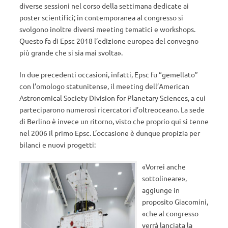
diverse sessioni nel corso della settimana dedicate ai
poster scientifici; in contemporanea al congresso si
svolgono inoltre diversi meeting tematici e workshops.
Questo fa di Epsc 2018 l’edizione europea del convegno
più grande che si sia mai svolta».
In due precedenti occasioni, infatti, Epsc fu “gemellato”
con l’omologo statunitense, il meeting dell’American
Astronomical Society Division for Planetary Sciences, a cui
parteciparono numerosi ricercatori d’oltreoceano. La sede
di Berlino è invece un ritorno, visto che proprio qui si tenne
nel 2006 il primo Epsc. L’occasione è dunque propizia per
bilanci e nuovi progetti:
«Vorrei anche
sottolineare»,
aggiunge in
proposito Giacomini,
«che al congresso
verrà lanciata la