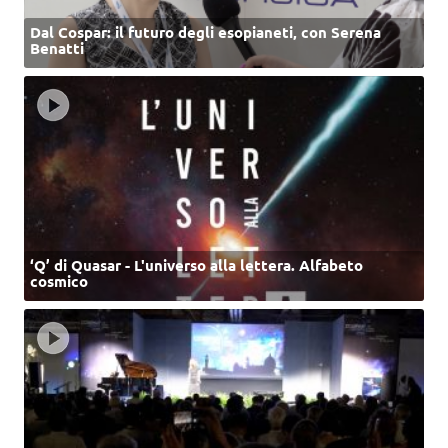
Dal Cospar: il futuro degli esopianeti, con Serena
Benatti
‘Q’ di Quasar - L'universo alla lettera. Alfabeto
cosmico