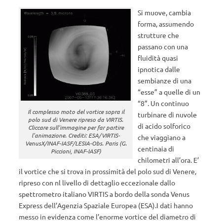
Si muove, cambia
forma, assumendo
strutture che
passano con una
fluidità quasi
ipnotica dalle
sembianze di una
“esse” a quelle di un
“8”. Un continuo
Il complesso moto del vortice sopra il
turbinare di nuvole
polo sud di Venere ripreso da VIRTIS.
di acido solforico
Cliccare sull'immagine per far partire
l'animazione. Crediti: ESA/VIRTIS-
che viaggiano a
VenusX/INAF-IASF/LESIA-Obs. Paris (G.
centinaia di
Piccioni, INAF-IASF)
chilometri all’ora. E’
il vortice che si trova in prossimità del polo sud di Venere,
ripreso con nl livello di dettaglio eccezionale dallo
spettrometro italiano VIRTIS a bordo della sonda Venus
Express dell’Agenzia Spaziale Europea (ESA).I dati hanno
messo in evidenza come l’enorme vortice del diametro di