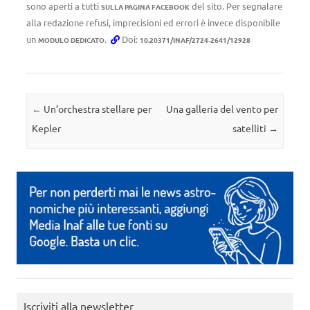
sono aperti a tutti
del sito. Per segnalare
SULLA PAGINA FACEBOOK
alla redazione refusi, imprecisioni ed errori è invece disponibile
un
.
Doi:
MODULO DEDICATO
10.20371/INAF/2724-2641/12928
Navigazione articolo
←
Un’orchestra stellare per
Una galleria del vento per
Kepler
satelliti
→
Iscriviti alla newsletter