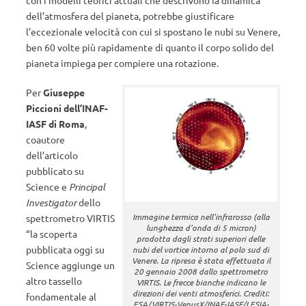
con i modelli teorici attuali che descrivono la dinamica
dell’atmosfera del pianeta, potrebbe giustificare
l’eccezionale velocità con cui si spostano le nubi su Venere,
ben 60 volte più rapidamente di quanto il corpo solido del
pianeta impiega per compiere una rotazione.
Per
Giuseppe
Piccioni dell’INAF-
IASF di Roma
,
coautore
dell’articolo
pubblicato su
Science e
Principal
Investigator
dello
Immagine termica nell'infrarosso (alla
spettrometro VIRTIS
lunghezza d'onda di 5 micron)
“la scoperta
prodotta dagli strati superiori delle
pubblicata oggi su
nubi del vortice intorno al polo sud di
Venere. La ripresa è stata effettuata il
Science aggiunge un
20 gennaio 2008 dallo spettrometro
altro tassello
VIRTIS. Le frecce bianche indicano le
direzioni dei venti atmosferici. Crediti:
fondamentale al
ESA/VIRTIS-VenusX/INAF-IASF/LESIA-