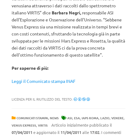
venusiana attraverso i dati raccolti dallo spettrometro
italiano VIRTIS” dice
Barbara Negri,
responsabile ASI
dell’Esplorazione e Osservazione dell’Universo. “Sebbene
Venus Express sia una missione realizzata in tempi brevi e
con costi contenuti, sfruttando la tecnologia già in parte
sviluppata per le missioni Mars Express e Rosetta, la qualità
dei dati raccolti da VIRTIS ci da la prova concreta
dell’ottimo funzionamento di questo satellite”.
Per saperne di più:
Leggi il Comunicato stampa INAF
LICENZA PER IL RIUTILIZZO DEL TESTO:
,
,
,
,
,
,
COMUNICATI STAMPA
NEWS
ASI
ESA
IAPS ROMA
LAZIO
VENERE
,
Articolo inizialmente pubblicato il
VENUS EXPRESS
VIRTIS
07/04/2011
e aggiornato il
11/04/2011
alle
17:02
. I commenti