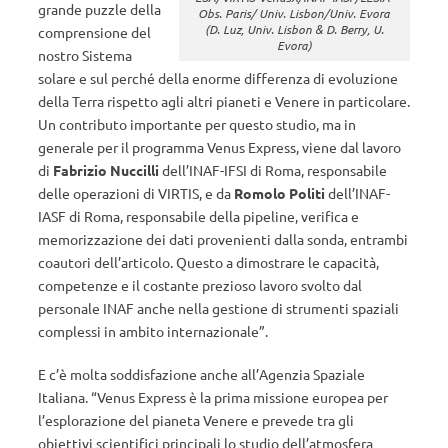
grande puzzle della
Obs. Paris/ Univ. Lisbon/Univ. Evora
(D. Luz, Univ. Lisbon & D. Berry, U.
comprensione del
Evora)
nostro Sistema
solare e sul perché della enorme differenza di evoluzione
della Terra rispetto agli altri pianeti e Venere in particolare.
Un contributo importante per questo studio, ma in
generale per il programma Venus Express, viene dal lavoro
di
Fabrizio Nuccilli
dell’INAF-IFSI di Roma, responsabile
delle operazioni di VIRTIS, e da
Romolo Politi
dell’INAF-
IASF di Roma, responsabile della pipeline, verifica e
memorizzazione dei dati provenienti dalla sonda, entrambi
coautori dell’articolo. Questo a dimostrare le capacità,
competenze e il costante prezioso lavoro svolto dal
personale INAF anche nella gestione di strumenti spaziali
complessi in ambito internazionale”.
E c’è molta soddisfazione anche all’Agenzia Spaziale
Italiana. “Venus Express è la prima missione europea per
l’esplorazione del pianeta Venere e prevede tra gli
obiettivi scientifici principali lo studio dell’atmosfera