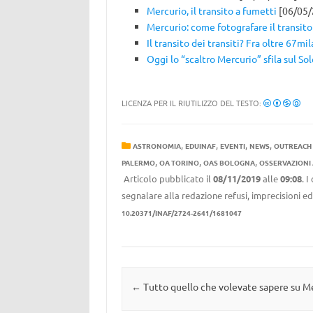
Mercurio, il transito a fumetti
[06/05/
Mercurio: come fotografare il transito
Il transito dei transiti? Fra oltre 67mil
Oggi lo “scaltro Mercurio” sfila sul Sol
LICENZA PER IL RIUTILIZZO DEL TESTO:
,
,
,
,
ASTRONOMIA
EDUINAF
EVENTI
NEWS
OUTREACH
,
,
,
PALERMO
OA TORINO
OAS BOLOGNA
OSSERVAZIONI 
Articolo pubblicato il
08/11/2019
alle
09:08
. 
segnalare alla redazione refusi, imprecisioni ed
10.20371/INAF/2724-2641/1681047
Navigazione articolo
←
Tutto quello che volevate sapere su M