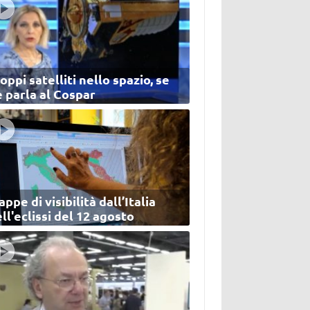
oppi satelliti nello spazio, se
 parla al Cospar
ppe di visibilità dall’Italia
ll'eclissi del 12 agosto