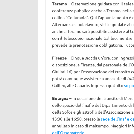
Teramo
– Osservazione guidata con il teles
conferenza pubblica anche a Teramo, nella s
collina “Collurania”. Qui l’appuntamento è d
Alternanza scuola-lavoro, visite guidate al 
anche a Teramo sarà possibile assistere al t
con il Telescopio nazionale Galileo, mentre l
prevede la prenotazione obbligatoria. Tutt
Firenze
– Cinque
slot
da un’ora, con ingressi
disposizione, a Firenze, dal personale dell’Os
Giullari 16) per l’osservazione del transito 
potrà comunque assistere a una serie di
tal
Galileo, alle Canarie. Ingresso gratuito
su p
Bologna
– In occasione del transito di Mercu
dello spazio dell’Inaf e del Dipartimento di 
della Sofos e gli astrofili dell’Associazione
13:30 alle 16:50, presso la
sede dell’Inaf e d
annullato in caso di maltempo. Maggiori inf
dell’Osservatorio
.