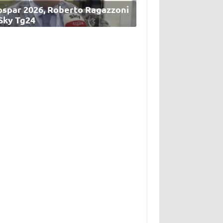
ospar 2026, Roberto Ragazzoni
 Sky Tg24