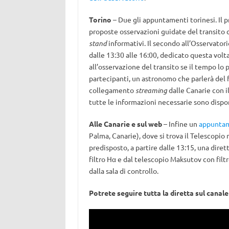
Torino
– Due gli appuntamenti torinesi. Il p
proposte osservazioni guidate del transito c
stand
informativi. Il secondo all’Osservatorio
dalle 13:30 alle 16:00, dedicato questa volta
all’osservazione del transito se il tempo lo 
partecipanti, un astronomo che parlerà del
collegamento
streaming
dalle Canarie con i
tutte le informazioni necessarie sono dispo
Alle Canarie e sul web
– Infine un
appuntam
Palma, Canarie), dove si trova il Telescopio 
predisposto, a partire dalle 13:15, una diret
filtro Hα e dal telescopio Maksutov con filt
dalla sala di controllo.
Potrete seguire tutta la diretta sul canal