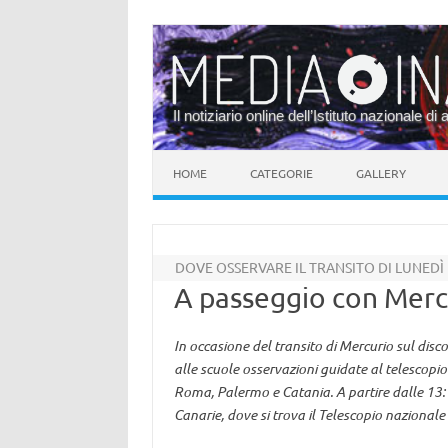
Il notiziario online dell’Istituto nazionale di 
Vai al contenuto
HOME
CATEGORIE
GALLERY
DOVE OSSERVARE IL TRANSITO DI LUNED
A passeggio con Mercur
In occasione del transito di Mercurio sul disco
alle scuole osservazioni guidate al telescopio
Roma, Palermo e Catania. A partire dalle 13:1
Canarie, dove si trova il Telescopio nazionale