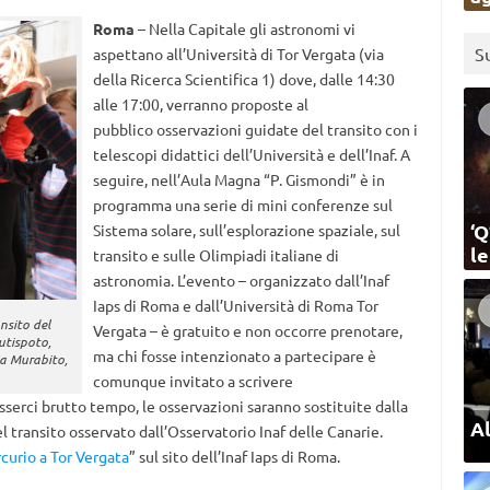
Roma
– Nella Capitale gli astronomi vi
S
aspettano all’Università di Tor Vergata (via
della Ricerca Scientifica 1) dove, dalle 14:30
alle 17:00, verranno proposte al
pubblico osservazioni guidate del transito con i
telescopi didattici dell’Università e dell’Inaf. A
seguire, nell’Aula Magna “P. Gismondi” è in
programma una serie di mini conferenze sul
‘Q
Sistema solare, sull’esplorazione spaziale, sul
l
transito e sulle Olimpiadi italiane di
astronomia. L’evento – organizzato dall’Inaf
Iaps di Roma e dall’Università di Roma Tor
nsito del
Vergata – è gratuito e non occorre prenotare,
utispoto,
ma chi fosse intenzionato a partecipare è
ta Murabito,
comunque invitato a scrivere
sserci brutto tempo, le osservazioni saranno sostituite dalla
Al
l transito osservato dall’Osservatorio Inaf delle Canarie.
curio a Tor Vergata
” sul sito dell’Inaf Iaps di Roma.