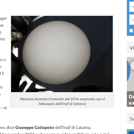
nger
va
o
no:
V
o o
o
13
on
n
Da
Mercurio durante il transito del 2016 osservato con il
e
telescopio dell’Inaf di Catania
– vi
S
o», dice
Giuseppe Cutispoto
dell’Inaf di Catania,