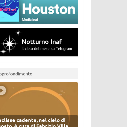
pprofondimento
eclisse cadente, nel cielo di
osto. A cura di Fabrizio Villa