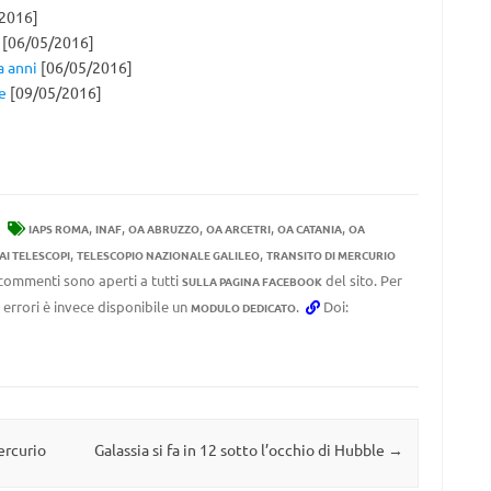
2016]
[06/05/2016]
a anni
[06/05/2016]
e
[09/05/2016]
,
,
,
,
,
IAPS ROMA
INAF
OA ABRUZZO
OA ARCETRI
OA CATANIA
OA
,
,
AI TELESCOPI
TELESCOPIO NAZIONALE GALILEO
TRANSITO DI MERCURIO
I commenti sono aperti a tutti
del sito. Per
SULLA PAGINA FACEBOOK
 errori è invece disponibile un
.
Doi:
MODULO DEDICATO
ercurio
Galassia si fa in 12 sotto l’occhio di Hubble
→