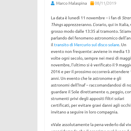
Marco Malaspina
08/11/2019
La data è lunedì 11 novembre – i fan di
Stra
Things
apprezzeranno. L’orario, qui in Italia, 
grosso modo dalle 13:35 al tramonto. Stiam
parlando del fenomeno astronomico dell’an
il
transito di Mercurio sul disco solare
. Un
evento non frequente: avviene in media 13
volte ogni secolo, sempre nei mesi di maggi
novembre, l’ultimo si è verificato il 9 maggi
2016 e per il prossimo occorrerà attendere 
anni. Un evento che le astronome e gli
astronomi dell’Inaf – raccomandandosi di n
guardare il Sole direttamente o, peggio, co
strumenti privi degli appositi filtri solari
certificati, per evitare gravi danni agli occhi 
invitano a seguire in loro compagnia.
«Vale assolutamente la pena vederlo dal viv