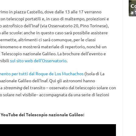
C
a
rimo in piazza Castello, dove dalle 13 alle 17 verranno
on telescopi portatili e, in caso di maltempo, proiezioni e
 astrofisico dell’Inaf (via Osservatorio 20, Pino Torinese),
 alle scuole: anche in questo caso sarà possibile assistere
permette, altrimenti ci sarà comunque, per le classi
 fenomeno e mostrerà materiale di repertorio, nonché un
l Telescopio nazionale Galileo. La brochure dell’evento e
nibili
sul sito web dell’Osservatorio
.
ento per tutti dal Roque de Los Muchachos
(Isola di La
nazionale Galileo dell’Inaf. Qui gli astronomi hanno
ta
streaming
del transito – osservato dal telescopio solare con
ro solare nel visibile– accompagnata da una serie di lezioni
e YouTube del Telescopio nazionale Galileo: