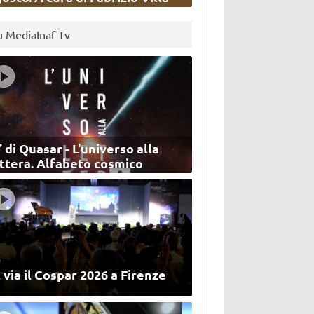
u MediaInaf Tv
’ di Quasar - L'universo alla
ettera. Alfabeto cosmico
 via il Cospar 2026 a Firenze