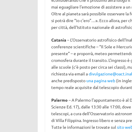
«considerando che il prossimo avrà luogo il
mai eguagliare l’emozione di assistere a un
Oltre al pianeta sarà possibile osservare la f
si potrà dire “io c’ero”…». Ecco allora, per c
per città, dell’Istituto nazionale di astrofis
Catania
– L’Osservatorio astrofisico dell’Inaf
conferenze scientifiche – “Il Sole e Mercuri
presente” – e proporrà, meteo permettendo, 
cromosfera durante il transito. L’ingresso è 
alle scuole (c’è posto per circa sei classi),
richiesta via email a
divulgazione@oact.inaf
anche predisposto
una pagina web
(in ingle
tempo reale acquisite dal telescopio durante
Palermo
– A Palermo l’appuntamento è al Di
Scienze Ed. 17), dalle 13:30 alle 17:00, dov
telescopi, a cura dell’Osservatorio astronomi
di Villa Filippina. Ingresso libero e senza p
Tutte le informazioni le trovate sul
sito web