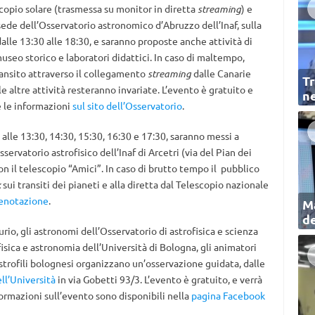
copio solare (trasmessa su monitor in diretta
streaming
) e
ede dell’Osservatorio astronomico d’Abruzzo dell’Inaf, sulla
alle 13:30 alle 18:30, e saranno proposte anche attività di
museo storico e laboratori didattici. In caso di maltempo,
ransito attraverso il collegamento
streaming
dalle Canarie
Tr
e altre attività resteranno invariate. L’evento è gratuito e
ne
e le informazioni
sul sito dell’Osservatorio
.
 alle 13:30, 14:30, 15:30, 16:30 e 17:30, saranno messi a
servatorio astrofisico dell’Inaf di Arcetri (via del Pian dei
con il telescopio “Amici”. In caso di brutto tempo il pubblico
k
sui transiti dei pianeti e alla diretta dal Telescopio nazionale
renotazione
.
Ma
de
rio, gli astronomi dell’Osservatorio di astrofisica e scienza
fisica e astronomia dell’Università di Bologna, gli animatori
 astrofili bolognesi organizzano un’osservazione guidata, dalle
ell’Università
in via Gobetti 93/3. L’evento è gratuito, e verrà
ormazioni sull’evento sono disponibili nella
pagina Facebook