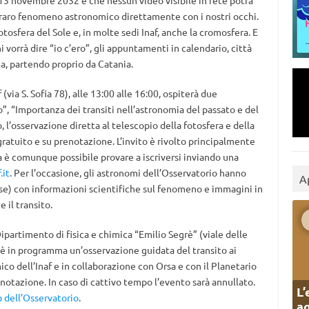
 13 novembre 2032 e che nessun video visibile in rete potrà
 raro fenomeno astronomico direttamente con i nostri occhi.
otosfera del Sole e, in molte sedi Inaf, anche la cromosfera. E
hi vorrà dire “io c’ero”, gli appuntamenti in calendario, città
ica, partendo proprio da Catania.
 (via S. Sofia 78), alle 13:00 alle 16:00, ospiterà due
o”, “Importanza dei transiti nell’astronomia del passato e del
l’osservazione diretta al telescopio della fotosfera e della
gratuito e su prenotazione. L’invito è rivolto principalmente
 ma è comunque possibile provare a iscriversi inviando una
.it
. Per l’occasione, gli astronomi dell’Osservatorio hanno
A
se) con informazioni scientifiche sul fenomeno e immagini in
 il transito.
partimento di fisica e chimica “Emilio Segrè” (viale delle
e è in programma un’osservazione guidata del transito ai
co dell’Inaf e in collaborazione con Orsa e con il Planetario
renotazione. In caso di cattivo tempo l’evento sarà annullato.
L’
 dell’Osservatorio
.
ag