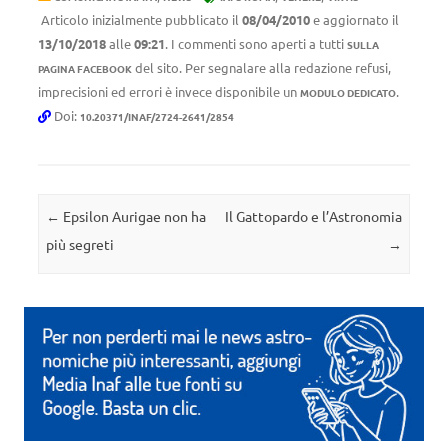
Articolo inizialmente pubblicato il
08/04/2010
e aggiornato il
13/10/2018
alle
09:21
. I commenti sono aperti a tutti
SULLA
del sito. Per segnalare alla redazione refusi,
PAGINA FACEBOOK
imprecisioni ed errori è invece disponibile un
.
MODULO DEDICATO
Doi:
10.20371/INAF/2724-2641/2854
Navigazione articolo
←
Epsilon Aurigae non ha
Il Gattopardo e l’Astronomia
più segreti
→