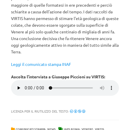
maggiore di quelle formatesi in ere precedenti e perciò
schiarite a causa dell’azione del tempo. I dati raccolti da
VIRTIS hanno permesso di stimare l’età geologica di queste
colate, che devono essere sgorgate sulla superficie di
Venere al più solo qualche centinaio di migliaia di anni fa.
Una conclusione decisiva che fa ritenere Venere ancora
oggi geologicamente attivo in maniera del tutto simile alla
Terra.
Leggi il comunicato stampa INAF
Ascolta l’intervista a Giuseppe Piccioni su VIRTIS:
LICENZA PER IL RIUTILIZZO DEL TESTO:
,
,
,
COMUNICATI STAMPA
NEWS
IAPS ROMA
VENERE
VIRTIS