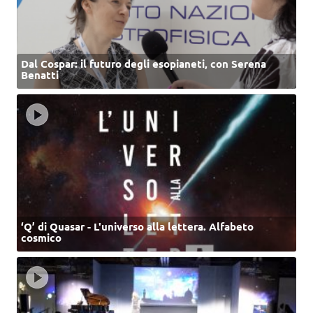
Dal Cospar: il futuro degli esopianeti, con Serena
Benatti
‘Q’ di Quasar - L'universo alla lettera. Alfabeto
cosmico