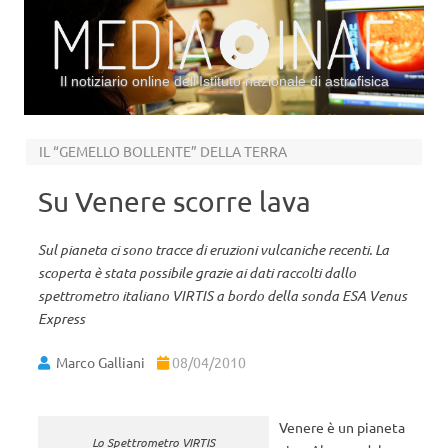
Il notiziario online dell’Istituto nazionale di astrofisica
Vai al contenuto
IL “GEMELLO BOLLENTE” DELLA TERRA
Su Venere scorre lava
Sul pianeta ci sono tracce di eruzioni vulcaniche recenti. La
scoperta è stata possibile grazie ai dati raccolti dallo
spettrometro italiano VIRTIS a bordo della sonda ESA Venus
Express
Marco Galliani
08/04/2010
Venere è un pianeta
Lo Spettrometro VIRTIS