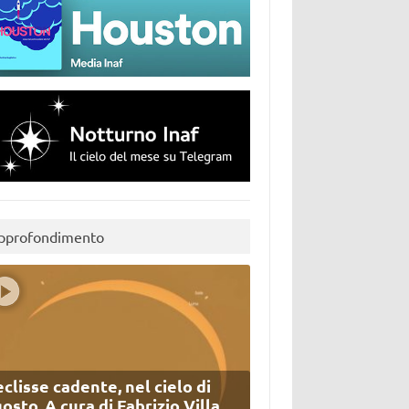
pprofondimento
eclisse cadente, nel cielo di
osto. A cura di Fabrizio Villa