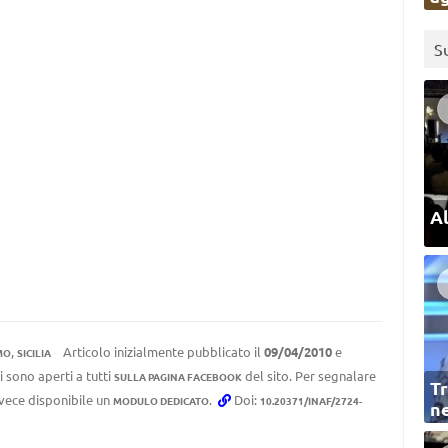
S
Al
,
Articolo inizialmente pubblicato il
09/04/2010
e
MO
SICILIA
 sono aperti a tutti
del sito. Per segnalare
SULLA PAGINA FACEBOOK
Tr
invece disponibile un
.
Doi:
MODULO DEDICATO
10.20371/INAF/2724-
ne