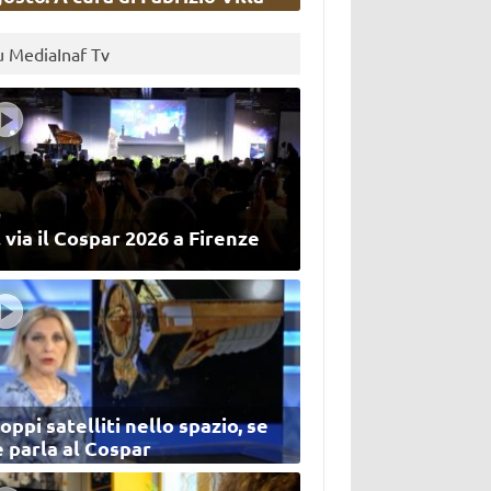
u MediaInaf Tv
 via il Cospar 2026 a Firenze
oppi satelliti nello spazio, se
 parla al Cospar