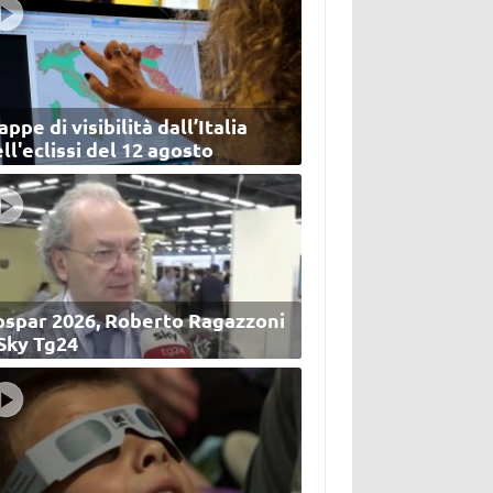
ppe di visibilità dall’Italia
ll'eclissi del 12 agosto
ospar 2026, Roberto Ragazzoni
 Sky Tg24