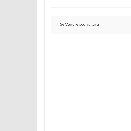
Navigazione articolo
←
Su Venere scorre lava