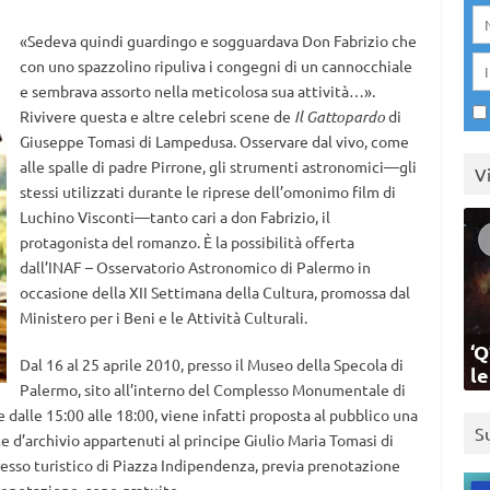
«Sedeva quindi guardingo e sogguardava Don Fabrizio che
con uno spazzolino ripuliva i congegni di un cannocchiale
e sembrava assorto nella meticolosa sua attività…».
Rivivere questa e altre celebri scene de
Il Gattopardo
di
Giuseppe Tomasi di Lampedusa. Osservare dal vivo, come
alle spalle di padre Pirrone, gli strumenti astronomici—gli
V
stessi utilizzati durante le riprese dell’omonimo film di
Luchino Visconti—tanto cari a don Fabrizio, il
protagonista del romanzo. È la possibilità offerta
dall’INAF – Osservatorio Astronomico di Palermo in
occasione della XII Settimana della Cultura, promossa dal
Ministero per i Beni e le Attività Culturali.
‘Q
Dal 16 al 25 aprile 2010, presso il Museo della Specola di
l
Palermo, sito all’interno del Complesso Monumentale di
 dalle 15:00 alle 18:00, viene infatti proposta al pubblico una
S
e d’archivio appartenuti al principe Giulio Maria Tomasi di
resso turistico di Piazza Indipendenza, previa prenotazione