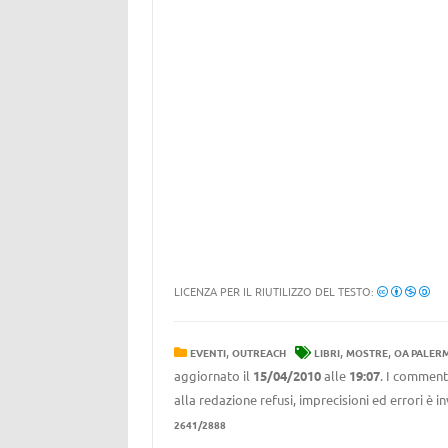
LICENZA PER IL RIUTILIZZO DEL TESTO:
,
,
,
EVENTI
OUTREACH
LIBRI
MOSTRE
OA PALER
aggiornato il
15/04/2010
alle
19:07
. I commenti
alla redazione refusi, imprecisioni ed errori è 
2641/2888