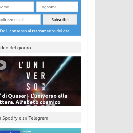
Do il consenso al trattamento dei dati
ideo del giorno
’ di Quasar - L'universo alla
ettera. Alfabeto cosmico
u Spotify e su Telegram