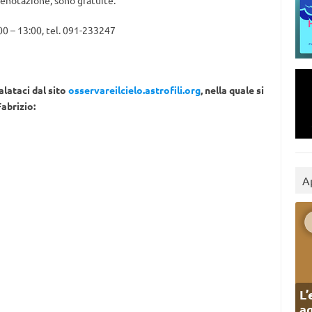
renotazione, sono gratuite.
:00 – 13:00, tel. 091-233247
alataci dal sito
osservareilcielo.astrofili.org
, nella quale si
abrizio:
A
L’
ag