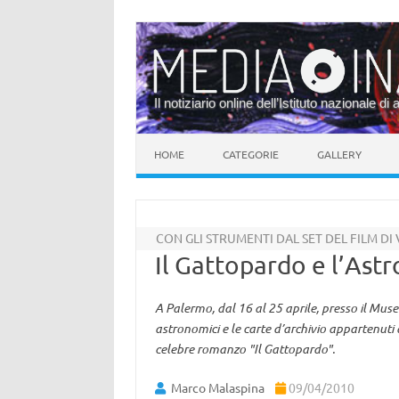
Il notiziario online dell’Istituto nazionale di 
Vai al contenuto
HOME
CATEGORIE
GALLERY
CON GLI STRUMENTI DAL SET DEL FILM DI
Il Gattopardo e l’Ast
A Palermo, dal 16 al 25 aprile, presso il Mus
astronomici e le carte d’archivio appartenuti a
celebre romanzo "Il Gattopardo".
Marco Malaspina
09/04/2010