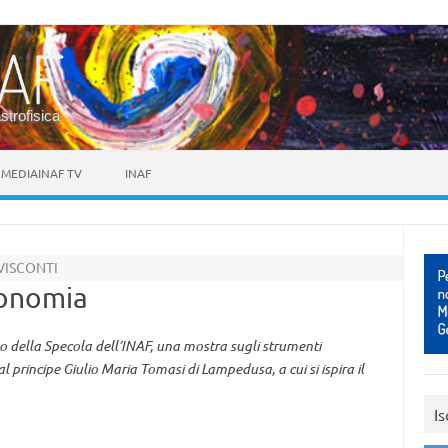
astrofisica
MEDIAINAF TV
INAF
 VISCONTI
ronomia
eo della Specola dell’INAF, una mostra sugli strumenti
l principe Giulio Maria Tomasi di Lampedusa, a cui si ispira il
Is