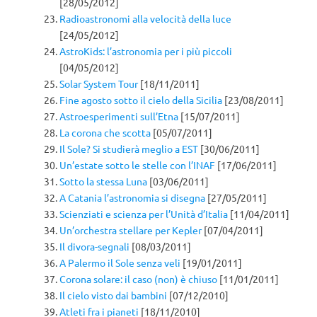
[28/05/2012]
Radioastronomi alla velocità della luce
[24/05/2012]
AstroKids: l’astronomia per i più piccoli
[04/05/2012]
Solar System Tour
[18/11/2011]
Fine agosto sotto il cielo della Sicilia
[23/08/2011]
Astroesperimenti sull’Etna
[15/07/2011]
La corona che scotta
[05/07/2011]
Il Sole? Si studierà meglio a EST
[30/06/2011]
Un’estate sotto le stelle con l’INAF
[17/06/2011]
Sotto la stessa Luna
[03/06/2011]
A Catania l’astronomia si disegna
[27/05/2011]
Scienziati e scienza per l’Unità d’Italia
[11/04/2011]
Un’orchestra stellare per Kepler
[07/04/2011]
Il divora-segnali
[08/03/2011]
A Palermo il Sole senza veli
[19/01/2011]
Corona solare: il caso (non) è chiuso
[11/01/2011]
Il cielo visto dai bambini
[07/12/2010]
Atleti fra i pianeti
[18/11/2010]