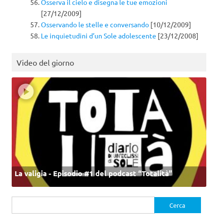
Osserva il cielo e disegna le tue emozioni
[27/12/2009]
Osservando le stelle e conversando
[10/12/2009]
Le inquietudini d’un Sole adolescente
[23/12/2008]
Video del giorno
La valigia - Episodio #1 del podcast “Totalità”
Ricerca
per: