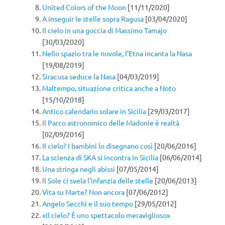
United Colors of the Moon
[11/11/2020]
A inseguir le stelle sopra Ragusa
[03/04/2020]
Il cielo in una goccia di Massimo Tamajo
[30/03/2020]
Nello spazio tra le nuvole, l’Etna incanta la Nasa
[19/08/2019]
Siracusa seduce la Nasa
[04/03/2019]
Maltempo, situazione critica anche a Noto
[15/10/2018]
Antico calendario solare in Sicilia
[29/03/2017]
Il Parco astronomico delle Madonie è realtà
[02/09/2016]
Il cielo? I bambini lo disegnano così
[20/06/2016]
La scienza di SKA si incontra in Sicilia
[06/06/2014]
Una stringa negli abissi
[07/05/2014]
Il Sole ci svela l’infanzia delle stelle
[20/06/2013]
Vita su Marte? Non ancora
[07/06/2012]
Angelo Secchi e il suo tempo
[29/05/2012]
«Il cielo? È uno spettacolo meraviglioso»