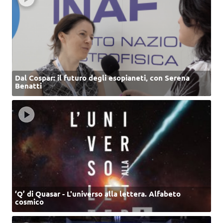
Dal Cospar: il futuro degli esopianeti, con Serena
Benatti
‘Q’ di Quasar - L'universo alla lettera. Alfabeto
cosmico