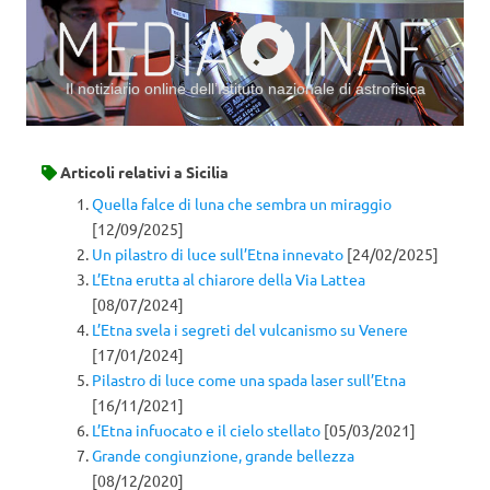
Il notiziario online dell’Istituto nazionale di astrofisica
Vai al contenuto
Articoli relativi a
Sicilia
Quella falce di luna che sembra un miraggio
[12/09/2025]
Un pilastro di luce sull’Etna innevato
[24/02/2025]
L’Etna erutta al chiarore della Via Lattea
[08/07/2024]
L’Etna svela i segreti del vulcanismo su Venere
[17/01/2024]
Pilastro di luce come una spada laser sull’Etna
[16/11/2021]
L’Etna infuocato e il cielo stellato
[05/03/2021]
Grande congiunzione, grande bellezza
[08/12/2020]