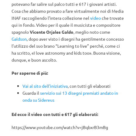
potevano far salire sul palco tutti e 617 i giovani artisti.
Cosa che abbiamo provato a fare virtualmente noi di Media
INAF raccogliendo l’intera collezione nel
video
che trovate
qui in fondo. Video per il quale il musicista e compositore
spagnolo
Vicente Orjales Galdo
, meglio noto come
Galdson
, dopo aver visto i disegni ha gentilmente concesso
l’utilizzo del suo brano “Learning to live” perché, come ci
ha scritto, «I love astronomy and kids too». Buona visione,
dunque, e buon ascolto.
Per saperne di più:
Vai al sito dell’iniziativa
, con tutti gli elaborati
Guarda il
servizio sui 13 disegni premiati andato in
onda su Sidereus
Ed ecco il video con tutti e 617 gli elaborati:
https://www.youtube.com/watch?v=jBqbxrB3mBg