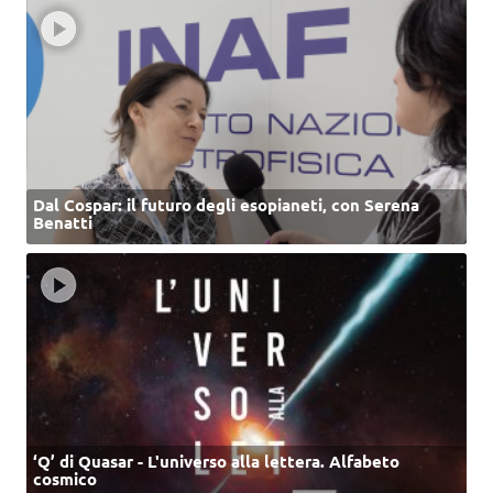
Dal Cospar: il futuro degli esopianeti, con Serena
Benatti
‘Q’ di Quasar - L'universo alla lettera. Alfabeto
cosmico