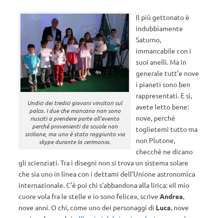
Il più gettonato è
indubbiamente
Saturno,
immancabile con i
suoi anelli. Ma in
generale tutt’e nove
i pianeti sono ben
rappresentati. E sì,
Undici dei tredici giovani vincitori sul
avete letto bene:
palco. I due che mancano non sono
nove, perché
riusciti a prendere parte all'evento
perché provenienti da scuole non
toglietemi tutto ma
siciliane, ma uno è stato raggiunto via
non Plutone,
skype durante la cerimonia.
checché ne dicano
gli scienziati. Tra i disegni non si trova un sistema solare
che sia uno in linea con i dettami dell’Unione astronomica
internazionale. C’è poi chi s’abbandona alla lirica: «Il mio
cuore vola fra le stelle e io sono felice», scrive
Andrea
,
nove anni. O chi, come uno dei personaggi di
Luca
, nove