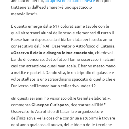
anni anche per lui,
all’aprirsi del sipario celeste
non può
trattenersi dall’esclamare: «è uno spettacolo
meraviglioso!».
È quanto emerge dalle 617 coloratissime tavole con le
quali altrettanti alunni delle scuole elementari di tutto il
Paese hanno risposto alla sfida lanciata per il sesto anno
consecutivo dall’INAF-Osservatorio Astrofisico di Catania.
«Osserva il cielo e disegna le tue emozioni»
, chiedeva il
bando di concorso. Detto fatto. Hanno osservato, in alcuni
casi con attenzione quasi maniacale. E hanno messo mano
a matite e pastelli. Dando vita, in un tripudio di galassie e
volte stellate, a uno straordinario spaccato di quello che è
l’universo nell’immaginario collettivo under-12.
«In questi sei anni ho visionato oltre tremila elaborati»,
commenta
Giuseppe Cutispoto
, ricercatore all’INAF-
Osservatorio Astrofisico di Catania e organizzatore
dell’iniziativa, «e la cosa che continua a stupirmi è trovare
ogni anno qualcosa di nuovo, delle idee o delle tecniche