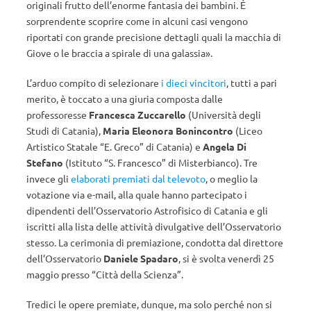
originali frutto dell’enorme fantasia dei bambini. È
sorprendente scoprire come in alcuni casi vengono
riportati con grande precisione dettagli quali la macchia di
Giove o le braccia a spirale di una galassia».
L’arduo compito di selezionare
i dieci vincitori
, tutti a pari
merito, è toccato a una giuria composta dalle
professoresse
Francesca Zuccarello
(Università degli
Studi di Catania),
Maria Eleonora Bonincontro
(Liceo
Artistico Statale “E. Greco” di Catania) e
Angela Di
Stefano
(Istituto “S. Francesco” di Misterbianco). Tre
invece gli
elaborati premiati dal televoto
, o meglio la
votazione via e-mail, alla quale hanno partecipato i
dipendenti dell’Osservatorio Astrofisico di Catania e gli
iscritti alla lista delle attività divulgative dell’Osservatorio
stesso. La cerimonia di premiazione, condotta dal direttore
dell’Osservatorio
Daniele Spadaro
, si è svolta venerdì 25
maggio presso “Città della Scienza”.
Tredici le opere premiate, dunque, ma solo perché non si