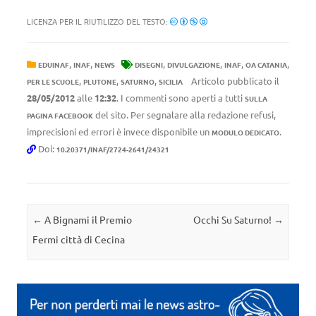
LICENZA PER IL RIUTILIZZO DEL TESTO:
,
,
,
,
,
,
EDUINAF
INAF
NEWS
DISEGNI
DIVULGAZIONE
INAF
OA CATANIA
,
,
,
Articolo pubblicato il
PER LE SCUOLE
PLUTONE
SATURNO
SICILIA
28/05/2012
alle
12:32
. I commenti sono aperti a tutti
SULLA
del sito. Per segnalare alla redazione refusi,
PAGINA FACEBOOK
imprecisioni ed errori è invece disponibile un
.
MODULO DEDICATO
Doi:
10.20371/INAF/2724-2641/24321
Navigazione articolo
←
A Bignami il Premio
Occhi Su Saturno!
→
Fermi città di Cecina