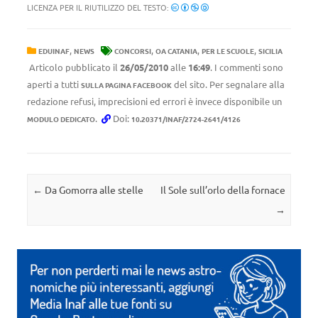
LICENZA PER IL RIUTILIZZO DEL TESTO:
,
,
,
,
EDUINAF
NEWS
CONCORSI
OA CATANIA
PER LE SCUOLE
SICILIA
Articolo pubblicato il
26/05/2010
alle
16:49
. I commenti sono
aperti a tutti
del sito. Per segnalare alla
SULLA PAGINA FACEBOOK
redazione refusi, imprecisioni ed errori è invece disponibile un
.
Doi:
MODULO DEDICATO
10.20371/INAF/2724-2641/4126
Navigazione articolo
←
Da Gomorra alle stelle
Il Sole sull’orlo della fornace
→