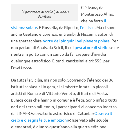
C’è Ivana, da
"Il pescatore di stelle", di Anais
Monterosso Almo,
Privitera
che ha fatto
il
sistema solare
. E Rossella, da Riposto,
l’eclisse
. Ma ci sono
anche Gaetano e Lorenzo, entrambi di Niscemi, autori di
una spettacolare
notte dei pinguini nel pianeta polare
. Per
non parlare di Anais, da Scicli, il cui
pescatore di stelle
se ne
rientra in porto con un carico da far crepare d’invidia
qualunque astrofisico. E tanti, tantissimi altri: 555, per
l’esattezza.
Da tutta la Sicilia, ma non solo. Scorrendo l’elenco dei 36
istituti scolastici in gara, ci s’imbatte infatti in piccoli
artisti di Roma e di Vittorio Veneto, di Bari e di Aosta.
L’unica cosa che hanno in comune è l’età. Sono infatti tutti
nati nel terzo millennio, i partecipanti al concorso indetto
dall’INAF-Osservatorio astrofisico di Catania «
Osserva il
cielo e disegna le tue emozioni
»: riservato alle scuole
elementari, è giunto quest’anno alla quarta edizione.