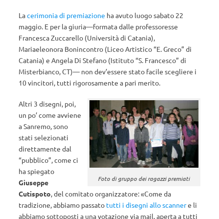
La
cerimonia di premiazione
ha avuto luogo sabato 22
maggio. E per la giuria—formata dalle professoresse
Francesca Zuccarello (Università di Catania),
Mariaeleonora Bonincontro (Liceo Artistico “E. Greco” di
Catania) e Angela Di Stefano (Istituto “S. Francesco” di
Misterbianco, CT)— non dev’essere stato facile scegliere i
10 vincitori, tutti rigorosamente a pari merito.
Altri 3 disegni, poi,
un po’ come avviene
a Sanremo, sono
stati selezionati
direttamente dal
“pubblico”, come ci
ha spiegato
Foto di gruppo dei ragazzi premiati
Giuseppe
Cutispoto
, del comitato organizzatore: «Come da
tradizione, abbiamo passato
tutti i disegni allo scanner
e li
abbiamo sottoposti a una votazione via mail, aperta a tutti