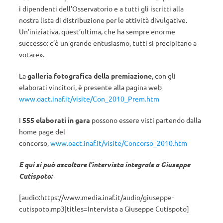
i dipendenti dell’Osservatorio e a tutti gli iscritti alla
nostra lista di distribuzione per le attività divulgative.
Un’iniziativa, quest’ultima, che ha sempre enorme
successo: c’è un grande entusiasmo, tutti si precipitano a
votare».
La
galleria fotografica della premiazione
, con gli
elaborati vincitori, è presente alla pagina web
www.oact.inaf.it/visite/Con_2010_Prem.htm
I
555 elaborati in gara
possono essere visti partendo dalla
home page del
concorso,
www.oact.inaf.it/visite/Concorso_2010.htm
E qui si può ascoltare l’intervista integrale a Giuseppe
Cutispoto:
[audio:https://www.media.inaf.it/audio/giuseppe-
cutispoto.mp3|titles=Intervista a Giuseppe Cutispoto]