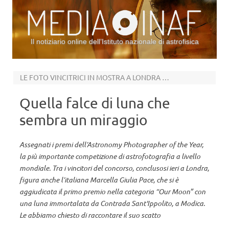
Il notiziario online dell’Istituto nazionale di astrofisica
Vai al contenuto
LE FOTO VINCITRICI IN MOSTRA A LONDRA A PARTIRE DA OGGI
Quella falce di luna che
sembra un miraggio
Assegnati i premi dell’Astronomy Photographer of the Year,
la più importante competizione di astrofotografia a livello
mondiale. Tra i vincitori del concorso, conclusosi ieri a Londra,
figura anche l’italiana Marcella Giulia Pace, che si è
aggiudicata il primo premio nella categoria “Our Moon” con
una luna immortalata da Contrada Sant'Ippolito, a Modica.
Le abbiamo chiesto di raccontare il suo scatto