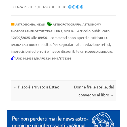
LICENZA PER IL RIUTILIZZO DEL TESTO:
,
,
ASTRONOMIA
NEWS
ASTROFOTOGRAFIA
ASTRONOMY
,
,
Articolo pubblicato il
PHOTOGRAPHER OF THE YEAR
LUNA
SICILIA
12/09/2025
alle
09:54
. I commenti sono aperti a tutti
SULLA
del sito. Per segnalare alla redazione refusi,
PAGINA FACEBOOK
imprecisioni ed errori è invece disponibile un
.
MODULO DEDICATO
Doi:
10.20371/INAF/2724-2641/1772393
Navigazione articolo
←
Plato è arrivato a Estec
Donne fra le stelle, dal
convegno al libro
→