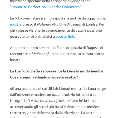
menzione speciale nella categoria
Skyscapes
con
“
Moonrise Perfection Over the Dolomites”
.
Le foto premiate saranno esposte, a partire da oggi, in una
mostra
presso il
National Maritime Museum
di Londra. Per
chi volesse visionarle comodamente da casa, è possibile
guardare le foto vincitrici a
questo link
.
Abbiamo chiesto a Marcella Pace, originaria di Ragusa, di
raccontare a
Media Inaf
un paio di curiosità sul suo scatto
lunare.
La tua fotografia rappresenta la Luna in modo inedito.
Cosa stiamo vedendo in questo scatto?
«È una sequenza di sottili falci lunari mentre la Luna sorge
dall’orizzonte marino: un
moon trail
. Ho intitolato la
fotografia
“La traccia della rifrazione”
perché la Luna,
attraversando gli strati più bassi e densi dell’atmosfera
terrestre, viene deformata dalla rifrazione. La parte