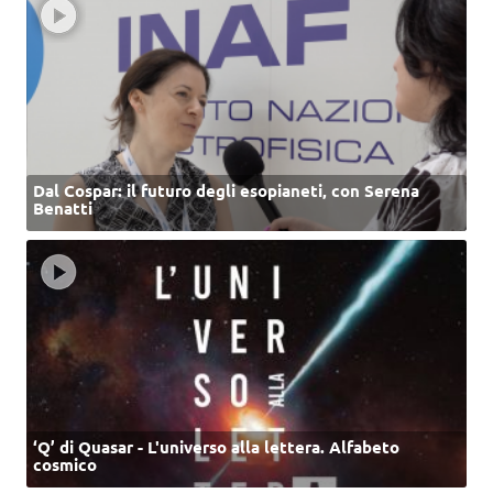
Dal Cospar: il futuro degli esopianeti, con Serena
Benatti
‘Q’ di Quasar - L'universo alla lettera. Alfabeto
cosmico