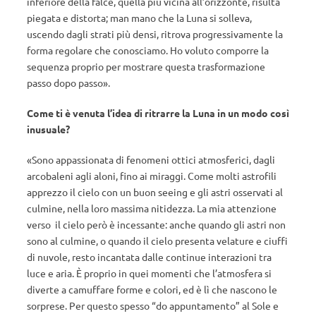
inferiore della falce, quella più vicina all’orizzonte, risulta
piegata e distorta; man mano che la Luna si solleva,
uscendo dagli strati più densi, ritrova progressivamente la
forma regolare che conosciamo. Ho voluto comporre la
sequenza proprio per mostrare questa trasformazione
passo dopo passo».
Come ti è venuta l’idea di ritrarre la Luna in un modo così
inusuale?
«Sono appassionata di fenomeni ottici atmosferici, dagli
arcobaleni agli aloni, fino ai miraggi. Come molti astrofili
apprezzo il cielo con un buon seeing e gli astri osservati al
culmine, nella loro massima nitidezza. La mia attenzione
verso il cielo però è incessante: anche quando gli astri non
sono al culmine, o quando il cielo presenta velature e ciuffi
di nuvole, resto incantata dalle continue interazioni tra
luce e aria. È proprio in quei momenti che l’atmosfera si
diverte a camuffare forme e colori, ed è lì che nascono le
sorprese. Per questo spesso “do appuntamento” al Sole e