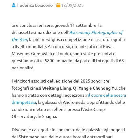
Federica Loiacono
12/09/2025
Si è conclusa ieri sera, giovedì 11 settembre, la
diciassettesima edizione dell’
Astronomy Photographer of
the Year
, la più prestigiosa competizione di astrofotografia
a livello mondiale. Al concorso, organizzato dai Royal
Museums Greenwich di Londra, sono state presentate
quest’anno oltre 5800 immagini da parte di fotografi di 68
nazionalità.
I vincitori assoluti dell’edizione del 2025 sono i tre
fotografi cinesi
Weitang Liang
,
Qi Yang
e
Chuhong Yu
, che
hanno ritratto con dettagli eccezionali
il cuore della nostra
dirimpettaia
, la galassia di Andromeda, approfittando delle
condizioni meteo eccellenti presso l’AstroCamp
Observatory, in Spagna.
Diverse le categorie in concorso: dalle galassie agli oggetti
del Sistema solare, dalle aurore boreali a straordinari