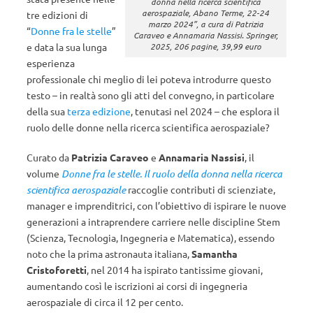
donna nella ricerca scientifica
aerospaziale, Abano Terme, 22-24
tre edizioni di
marzo 2024”, a cura di Patrizia
“
Donne fra le stelle
”
Caraveo e Annamaria Nassisi. Springer,
e data la sua lunga
2025, 206 pagine, 39,99 euro
esperienza
professionale chi meglio di lei poteva introdurre questo
testo – in realtà sono gli atti del convegno, in particolare
della sua
terza edizione
, tenutasi nel 2024 – che esplora il
ruolo delle donne nella ricerca scientifica aerospaziale?
Curato da
Patrizia Caraveo
e
Annamaria Nassisi
, il
volume
Donne fra le stelle. Il ruolo della donna nella ricerca
scientifica aerospaziale
raccoglie contributi di scienziate,
manager e imprenditrici, con l’obiettivo di ispirare le nuove
generazioni a intraprendere carriere nelle discipline Stem
(Scienza, Tecnologia, Ingegneria e Matematica), essendo
noto che la prima astronauta italiana,
Samantha
Cristoforetti
, nel 2014 ha ispirato tantissime giovani,
aumentando così le iscrizioni ai corsi di ingegneria
aerospaziale di circa il 12 per cento.