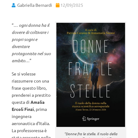
Gabriella Bernardi
12/09/2025
“…
ogni donna ha il
dovere di coltivare i
propri sogni e
diventare
protagonista nel suo
ambito
…”
Se si volesse
riassumere con una
frase questo libro,
prenderei a prestito
questa di
Amalia
Ercoli Finzi
, prima
ingegnera
aeronautica d’Italia.
La professoressa è
“Donne fra le stelle. Il ruolo della
stata presente nelle