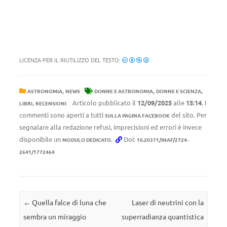
LICENZA PER IL RIUTILIZZO DEL TESTO:
,
,
,
ASTRONOMIA
NEWS
DONNE E ASTRONOMIA
DONNE E SCIENZA
,
Articolo pubblicato il
12/09/2025
alle
15:14
. I
LIBRI
RECENSIONI
commenti sono aperti a tutti
del sito. Per
SULLA PAGINA FACEBOOK
segnalare alla redazione refusi, imprecisioni ed errori è invece
disponibile un
.
Doi:
MODULO DEDICATO
10.20371/INAF/2724-
2641/1772464
Navigazione articolo
←
Quella falce di luna che
Laser di neutrini con la
sembra un miraggio
superradianza quantistica