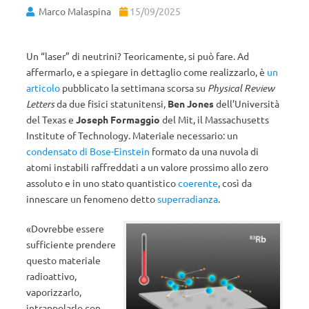
Marco Malaspina
15/09/2025
Un “laser” di neutrini? Teoricamente, si può fare. Ad
affermarlo, e a spiegare in dettaglio come realizzarlo, è
un
articolo
pubblicato la settimana scorsa su
Physical Review
Letters
da due fisici statunitensi,
Ben Jones
dell’Università
del Texas e
Joseph Formaggio
del Mit, il Massachusetts
Institute of Technology. Materiale necessario: un
condensato di Bose-Einstein
formato da una nuvola di
atomi instabili raffreddati a un valore prossimo allo zero
assoluto e in uno stato quantistico
coerente
, così da
innescare un fenomeno detto
superradianza
.
«Dovrebbe essere
sufficiente prendere
questo materiale
radioattivo,
vaporizzarlo,
intrappolarlo con