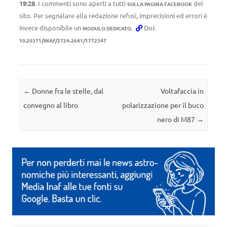
19:28
. I commenti sono aperti a tutti
del
SULLA PAGINA FACEBOOK
sito. Per segnalare alla redazione refusi, imprecisioni ed errori è
invece disponibile un
.
Doi:
MODULO DEDICATO
10.20371/INAF/2724-2641/1772547
Navigazione articolo
←
Donne fra le stelle, dal
Voltafaccia in
convegno al libro
polarizzazione per il buco
nero di M87
→