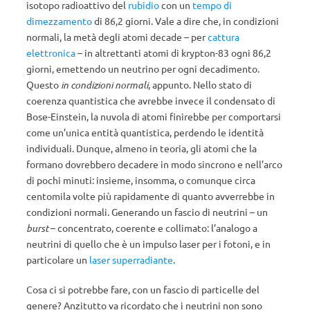
isotopo radioattivo del
rubidio
con un
tempo di
dimezzamento
di 86,2 giorni. Vale a dire che, in condizioni
normali, la metà degli atomi decade – per
cattura
elettronica
– in altrettanti atomi di krypton-83 ogni 86,2
giorni, emettendo un neutrino per ogni decadimento.
Questo
in condizioni normali
, appunto. Nello stato di
coerenza quantistica che avrebbe invece il condensato di
Bose-Einstein, la nuvola di atomi finirebbe per comportarsi
come un’unica entità quantistica, perdendo le identità
individuali. Dunque, almeno in teoria, gli atomi che la
formano dovrebbero decadere in modo sincrono e nell’arco
di pochi minuti: insieme, insomma, o comunque circa
centomila volte più rapidamente di quanto avverrebbe in
condizioni normali. Generando un fascio di neutrini – un
burst
– concentrato, coerente e collimato: l’analogo a
neutrini di quello che è un impulso laser per i fotoni, e in
particolare un
laser superradiante
.
Cosa ci si potrebbe fare, con un fascio di particelle del
genere? Anzitutto va ricordato che i neutrini non sono