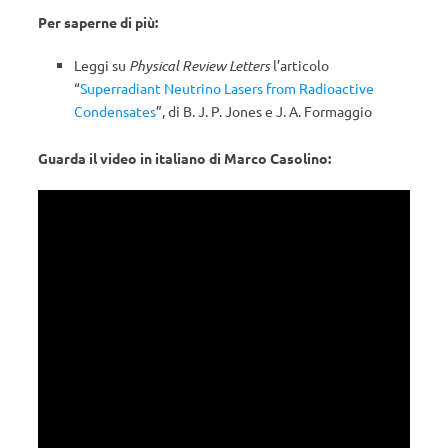
Per saperne di più:
Leggi su
Physical Review Letters
l’articolo
“
Superradiant Neutrino Lasers from Radioactive
Condensates
”, di B. J. P. Jones e J. A. Formaggio
Guarda il video in italiano di Marco Casolino: