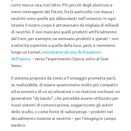
certo merce rara, tutt’altro. Più piccoli degli elettroni e
meno interagenti dei fotoni, fra le particelle con massa i
neutrini sono quelle più abbondanti nell’universo: in ogni
istante il nostro corpo è attraversato da migliaia di miliardi
di neutrini. E non mancano quelli prodotti artificialmente:
dal Cern, per esempio, ne venivano prodotti e sparati – non
a velocità superiore a quella della luce, però, e nemmeno
lungo un tunnel,
nonostante alcune dichiarazioni
dell’epoca
– verso l’esperimento Opera, sotto al Gran
Sasso.
Il sistema proposto da Jones e Formaggio promette però,
se realizzabile, di essere quantomeno molto più compatto
ed economico di un acceleratore o un reattore nucleare: un
generatore “da tavolo”, che potrebbe essere utilizzato per
nuovi sistemi di comunicazione, suggeriscono gli autori
dello studio, o come fonte di radioisotopi – prodotti nel
decadimento insieme ai neutrini – per l’
imaging
in campo
medico.