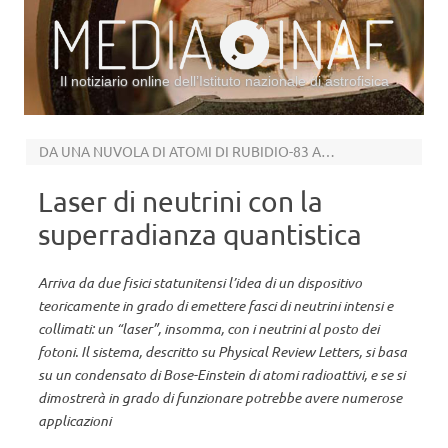
Il notiziario online dell’Istituto nazionale di astrofisica
Vai al contenuto
DA UNA NUVOLA DI ATOMI DI RUBIDIO-83 A TEMPERATURA VICINA ALLO ZERO ASSOLUTO
Laser di neutrini con la
superradianza quantistica
Arriva da due fisici statunitensi l’idea di un dispositivo
teoricamente in grado di emettere fasci di neutrini intensi e
collimati: un “laser”, insomma, con i neutrini al posto dei
fotoni. Il sistema, descritto su Physical Review Letters, si basa
su un condensato di Bose-Einstein di atomi radioattivi, e se si
dimostrerà in grado di funzionare potrebbe avere numerose
applicazioni