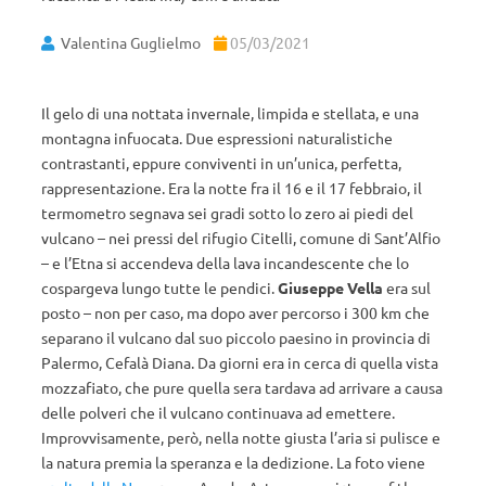
Valentina Guglielmo
05/03/2021
Il gelo di una nottata invernale, limpida e stellata, e una
montagna infuocata. Due espressioni naturalistiche
contrastanti, eppure conviventi in un’unica, perfetta,
rappresentazione. Era la notte fra il 16 e il 17 febbraio, il
termometro segnava sei gradi sotto lo zero ai piedi del
vulcano – nei pressi del rifugio Citelli, comune di Sant’Alfio
– e l’Etna si accendeva della lava incandescente che lo
cospargeva lungo tutte le pendici.
Giuseppe Vella
era sul
posto – non per caso, ma dopo aver percorso i 300 km che
separano il vulcano dal suo piccolo paesino in provincia di
Palermo, Cefalà Diana. Da giorni era in cerca di quella vista
mozzafiato, che pure quella sera tardava ad arrivare a causa
delle polveri che il vulcano continuava ad emettere.
Improvvisamente, però, nella notte giusta l’aria si pulisce e
la natura premia la speranza e la dedizione. La foto viene