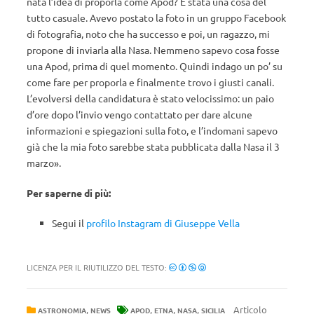
nata l’idea di proporla come Apod? È stata una cosa del
tutto casuale. Avevo postato la foto in un gruppo Facebook
di fotografia, noto che ha successo e poi, un ragazzo, mi
propone di inviarla alla Nasa. Nemmeno sapevo cosa fosse
una Apod, prima di quel momento. Quindi indago un po’ su
come fare per proporla e finalmente trovo i giusti canali.
L’evolversi della candidatura è stato velocissimo: un paio
d’ore dopo l’invio vengo contattato per dare alcune
informazioni e spiegazioni sulla foto, e l’indomani sapevo
già che la mia foto sarebbe stata pubblicata dalla Nasa il 3
marzo».
Per saperne di più:
Segui il
profilo Instagram di Giuseppe Vella
LICENZA PER IL RIUTILIZZO DEL TESTO:
,
,
,
,
Articolo
ASTRONOMIA
NEWS
APOD
ETNA
NASA
SICILIA