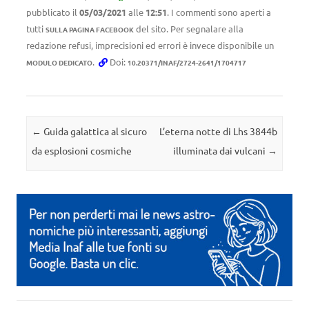
pubblicato il
05/03/2021
alle
12:51
. I commenti sono aperti a
tutti
del sito. Per segnalare alla
SULLA PAGINA FACEBOOK
redazione refusi, imprecisioni ed errori è invece disponibile un
.
Doi:
MODULO DEDICATO
10.20371/INAF/2724-2641/1704717
Navigazione articolo
←
Guida galattica al sicuro
L’eterna notte di Lhs 3844b
da esplosioni cosmiche
illuminata dai vulcani
→