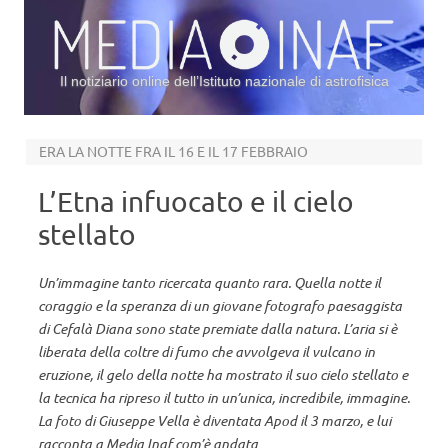
Il notiziario online dell’Istituto nazionale di astrofisica
Vai al contenuto
ERA LA NOTTE FRA IL 16 E IL 17 FEBBRAIO
L’Etna infuocato e il cielo
stellato
Un’immagine tanto ricercata quanto rara. Quella notte il
coraggio e la speranza di un giovane fotografo paesaggista
di Cefalà Diana sono state premiate dalla natura. L’aria si è
liberata della coltre di fumo che avvolgeva il vulcano in
eruzione, il gelo della notte ha mostrato il suo cielo stellato e
la tecnica ha ripreso il tutto in un’unica, incredibile, immagine.
La foto di Giuseppe Vella è diventata Apod il 3 marzo, e lui
racconta a Media Inaf com’è andata