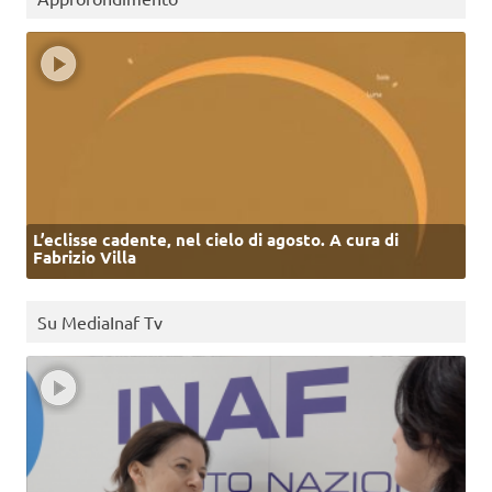
L’eclisse cadente, nel cielo di agosto. A cura di
Fabrizio Villa
Su MediaInaf Tv