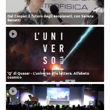
Dal Cospar: il futuro degli esopianeti, con Serena
Benatti
‘Q’ di Quasar - L'universo alla lettera. Alfabeto
cosmico