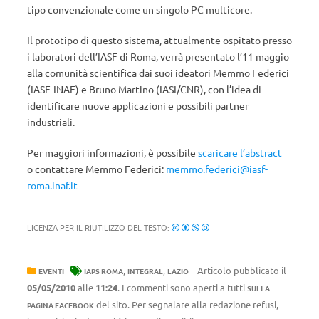
tipo convenzionale come un singolo PC multicore.
Il prototipo di questo sistema, attualmente ospitato presso
i laboratori dell’IASF di Roma, verrà presentato l’11 maggio
alla comunità scientifica dai suoi ideatori Memmo Federici
(IASF-INAF) e Bruno Martino (IASI/CNR), con l’idea di
identificare nuove applicazioni e possibili partner
industriali.
Per maggiori informazioni, è possibile
scaricare l’abstract
o contattare Memmo Federici:
memmo.federici@iasf-
roma.inaf.it
LICENZA PER IL RIUTILIZZO DEL TESTO:
,
,
Articolo pubblicato il
EVENTI
IAPS ROMA
INTEGRAL
LAZIO
05/05/2010
alle
11:24
. I commenti sono aperti a tutti
SULLA
del sito. Per segnalare alla redazione refusi,
PAGINA FACEBOOK