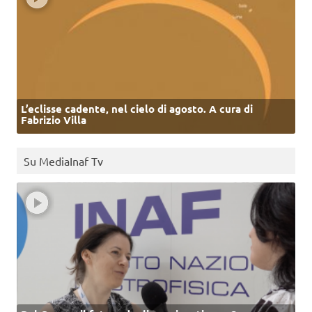
L’eclisse cadente, nel cielo di agosto. A cura di
Fabrizio Villa
Su MediaInaf Tv