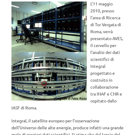
L’11 maggio
2010, presso
l’area di Ricerca
di Tor Vergata di
Roma, verrà
presentato AVES,
il cervello per
l’analisi dei dati
scientifici di
Integral
progettato e
costruito in
collaborazione
tra INAF e CNR e
ospitato dallo
IASF di Roma.
Integral, il satellite europeo per l’osservazione
dell’Universo delle alte energie, produce infatti una grande
mole di preziosi dati scientifici. Si stima che dal lancio del