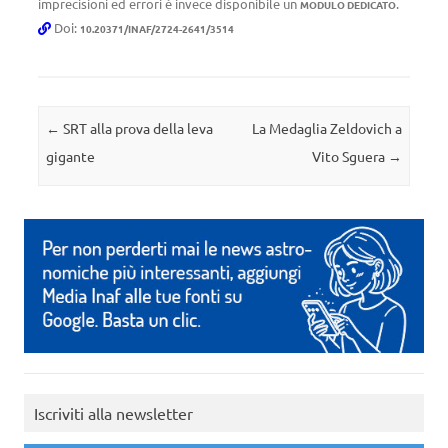
imprecisioni ed errori è invece disponibile un
.
MODULO DEDICATO
Doi:
10.20371/INAF/2724-2641/3514
Navigazione articolo
←
SRT alla prova della leva
La Medaglia Zeldovich a
gigante
Vito Sguera
→
Iscriviti alla newsletter