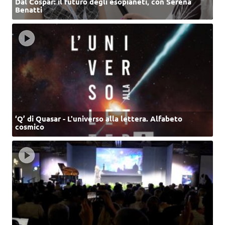
Dal Cospar: il futuro degli esopianeti, con Serena
Benatti
‘Q’ di Quasar - L'universo alla lettera. Alfabeto
cosmico