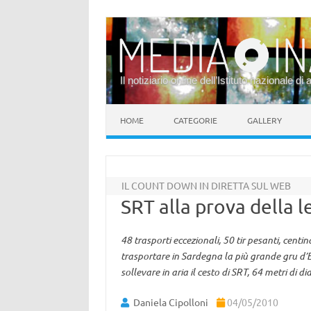
Il notiziario online dell’Istituto nazionale di 
Vai al contenuto
HOME
CATEGORIE
GALLERY
IL COUNT DOWN IN DIRETTA SUL WEB
SRT alla prova della l
48 trasporti eccezionali, 50 tir pesanti, centin
trasportare in Sardegna la più grande gru d
sollevare in aria il cesto di SRT, 64 metri di d
Daniela Cipolloni
04/05/2010