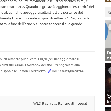
otrebbero indurre movimenti oscillatori rischiosissimi, è
sospeso in aria. Quando la gru avrà raggiunto l’estremità dei
S
 metri, quindi lo appoggerà sulla struttura portante del
mente tirare un grande sospiro di sollievo!”. Poi, la strada
entro la fine dell’anno SRT potrà tendere il suo grande
Da
e
o inizialmente pubblicato il
04/05/2010
e aggiornato il
a tutti
del sito. Per segnalare alla
SULLA PAGINA FACEBOOK
e disponibile un
.
Doi:
MODULO DEDICATO
10.20371/INAF/2724-
‘Q
l
AVES, il cervello italiano di Integral
→