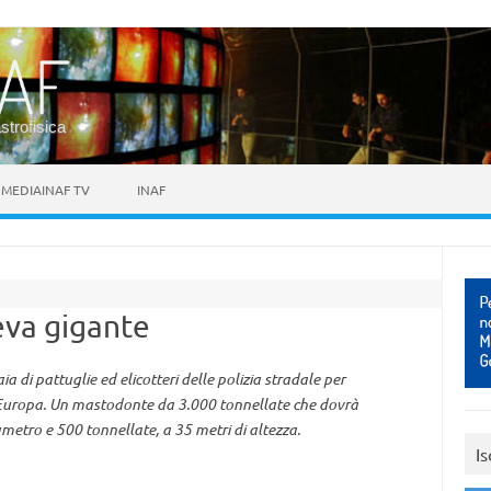
astrofisica
MEDIAINAF TV
INAF
eva gigante
aia di pattuglie ed elicotteri delle polizia stradale per
’Europa. Un mastodonte da 3.000 tonnellate che dovrà
iametro e 500 tonnellate, a 35 metri di altezza.
Is