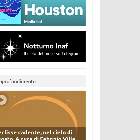
pprofondimento
eclisse cadente, nel cielo di
osto. A cura di Fabrizio Villa