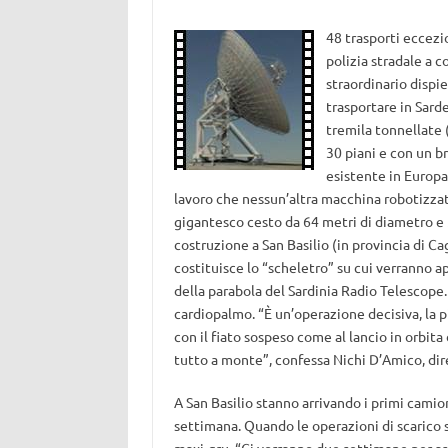
48 trasporti eccezio
polizia stradale a c
straordinario dispi
trasportare in Sard
tremila tonnellate 
30 piani e con un b
esistente in Europa
lavoro che nessun’altra macchina robotizzata
gigantesco cesto da 64 metri di diametro e 
costruzione a San Basilio (in provincia di Cag
costituisce lo “scheletro” su cui verranno 
della parabola del Sardinia Radio Telescope
cardiopalmo. “È un’operazione decisiva, la p
con il fiato sospeso come al lancio in orbit
tutto a monte”, confessa Nichi D’Amico, dir
A San Basilio stanno arrivando i primi camion
settimana. Quando le operazioni di scarico 