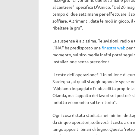
maxi-gru. “Ci vorranno due settimane per a
al cantiere”, specifica D’Amico. “Dal 20 magg
tempo di due settimane per effettuare il so
soffiare. Altrimenti, date le moli in gioco, i
ribaltare la gru”.
La suspense è altissima. Televisioni, radio e
l’INAF ha predisposto una
finestra web
per m
momento, sul sito media inaf si potrà segu
installazione senza precedenti.
Il costo dell’operazione? “Un milione di euro
Sardegna , ai quali si aggiungono le spese n
“Abbiamo ingaggiato l’unica ditta proprieta
Olanda, ma l’appalto dei lavori sul posto è 
indotto economico sul territorio”.
Ogni cosa è stata studiata nei minimi detta
da cinque operatori, solleverà il cesto a un 
lungo appositi binari di legno. Questa ‘retr