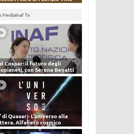
u MediaInaf Tv
l Cospar: il futuro degli
sopianeti, con Serena Benatti
’ di Quasar - L'universo alla
ettera. Alfabeto cosmico