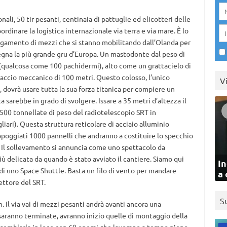
nali, 50 tir pesanti, centinaia di pattuglie ed elicotteri delle
oordinare la logistica internazionale via terra e via mare. È lo
egamento di mezzi che si stanno mobilitando dall’Olanda per
egna la più grande gru d’Europa. Un mastodonte dal peso di
(qualcosa come 100 pachidermi), alto come un grattacielo di
raccio meccanico di 100 metri. Questo colosso, l’unico
V
, dovrà usare tutta la sua forza titanica per compiere un
 sarebbe in grado di svolgere. Issare a 35 metri d’altezza il
500 tonnellate di peso del radiotelescopio SRT in
liari). Questa struttura reticolare di acciaio alluminio
appoggiati 1000 pannelli che andranno a costituire lo specchio
. Il sollevamento si annuncia come uno spettacolo da
iù delicata da quando è stato avviato il cantiere. Siamo qui
In
a di uno Space Shuttle. Basta un filo di vento per mandare
a 
ettore del SRT.
S
. Il via vai di mezzi pesanti andrà avanti ancora una
saranno terminate, avranno inizio quelle di montaggio della