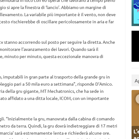
ssemblarla in loco con 60 operai che lavorano a tempo pieno
io si apre la finestra di ‘lancio’. Abbiamo un margine di
llevamento. La variabile più importante è il vento, non deve
l cesto rischierebbe di oscillare pericolosamente in aria e far
 tv stanno accorrendo sul posto per seguire la diretta. Anche
onitorare l’avanzamento dei lavori. Quando sarà il
ire, minuto per minuto, questa eccezionale manovra di
, imputabili in gran parte al trasporto della grande gru in
A
oleggio pari a 50 mila euro a settimana”, risponde D’Amico.
ria della gru gigante, MT Mechatronics, che ha sede in
stato affidato a una ditta locale, ICOM, con un importante
gli. “Inizialmente la gru, manovrata dalla cabina di comando
metro da terra. Quindi, la gru dovrà indietreggiare di 17 metri
L’
omarcia’ sarà estremamente lenta e richiederà alcune ore.
ag