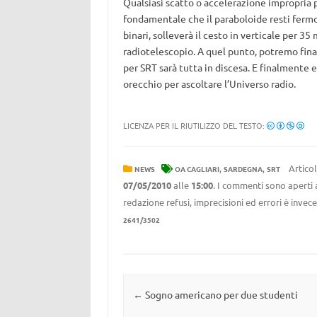
Qualsiasi scatto o accelerazione impropria p
fondamentale che il paraboloide resti fermo 
binari, solleverà il cesto in verticale per 35
radiotelescopio. A quel punto, potremo final
per SRT sarà tutta in discesa. E finalmente 
orecchio per ascoltare l’Universo radio.
LICENZA PER IL RIUTILIZZO DEL TESTO:
,
,
Articol
NEWS
OA CAGLIARI
SARDEGNA
SRT
07/05/2010
alle
15:00
. I commenti sono aperti 
redazione refusi, imprecisioni ed errori è invec
2641/3502
Navigazione articolo
←
Sogno americano per due studenti