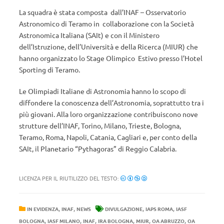
La squadra è stata composta dall’INAF – Osservatorio
Astronomico di Teramo in collaborazione con la Società
Astronomica Italiana (SAIt) e con il Ministero
dell’Istruzione, dell’Università e della Ricerca (MIUR) che
hanno organizzato lo Stage Olimpico Estivo presso l’Hotel
Sporting di Teramo.
Le Olimpiadi Italiane di Astronomia hanno lo scopo di
diffondere la conoscenza dell’Astronomia, soprattutto tra i
più giovani. Alla loro organizzazione contribuiscono nove
strutture dell’INAF, Torino, Milano, Trieste, Bologna,
Teramo, Roma, Napoli, Catania, Cagliari e, per conto della
SAIt, il Planetario “Pythagoras” di Reggio Calabria.
LICENZA PER IL RIUTILIZZO DEL TESTO:
,
,
,
,
IN EVIDENZA
INAF
NEWS
DIVULGAZIONE
IAPS ROMA
IASF
,
,
,
,
,
,
BOLOGNA
IASF MILANO
INAF
IRA BOLOGNA
MIUR
OA ABRUZZO
OA