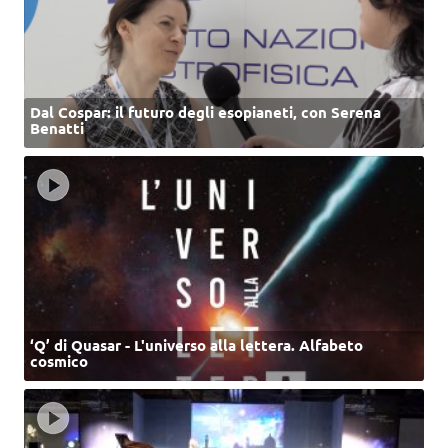
Dal Cospar: il futuro degli esopianeti, con Serena
Benatti
‘Q’ di Quasar - L'universo alla lettera. Alfabeto
cosmico