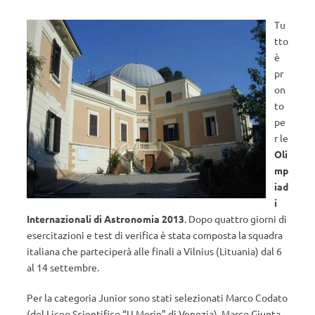
Tu
tto
è
pr
on
to
pe
r le
Oli
mp
iad
i
Internazionali di Astronomia 2013
. Dopo quattro giorni di
esercitazioni e test di verifica è stata composta la squadra
italiana che parteciperà alle finali a Vilnius (Lituania) dal 6
al 14 settembre.
Per la categoria Junior sono stati selezionati Marco Codato
(del Liceo Scientifico “U.Morin” di Venezia), Marco Giunta