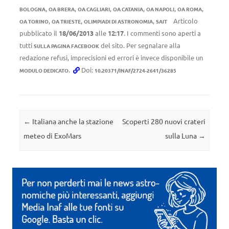
,
,
,
,
,
,
BOLOGNA
OA BRERA
OA CAGLIARI
OA CATANIA
OA NAPOLI
OA ROMA
,
,
,
Articolo
OA TORINO
OA TRIESTE
OLIMPIADI DI ASTRONOMIA
SAIT
pubblicato il
18/06/2013
alle
12:17
. I commenti sono aperti a
tutti
del sito. Per segnalare alla
SULLA PAGINA FACEBOOK
redazione refusi, imprecisioni ed errori è invece disponibile un
.
Doi:
MODULO DEDICATO
10.20371/INAF/2724-2641/36285
Navigazione articolo
←
Italiana anche la stazione
Scoperti 280 nuovi crateri
meteo di ExoMars
sulla Luna
→